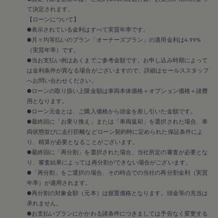
て決定されます。
【ローンについて】
●表示されている金利はすべて実質年率です。
●月々均等払いのプラン「オーナーズプラン」の適用金利は4.99%
（実質年率）です。
●当お支払い例はあくまでご参考金額です。お申し込み時期によって
は金利条件が異なる場合がございますので、詳細はセールススタッフ
へお問い合わせください。
●ローンの取り扱い上限金額は車両本体価格＋オプション価格＋諸費
用となります。
●ローン元金とは、ご購入価格から頭金を差し引いた金額です。
●最終回に「お乗り換え」または「車両返却」を選択された場合、車
両状態並びに走行距離などローン契約時に定められた保証条件によ
り、精算が必要となることがございます。
●最終回に「再分割」を選択された場合、当社所定の審査が必要とな
り、審査結果によっては再分割ができない場合がございます。
●「再分割」をご選択の場合、その時点での当社の再分割金利（実質
年率）が適用されます。
●再分割の対象金額（元本）は据置価格となります。頭金等の充当は
承れません。
●お支払いプランにかかわる諸条件につきましては予告なく変更する