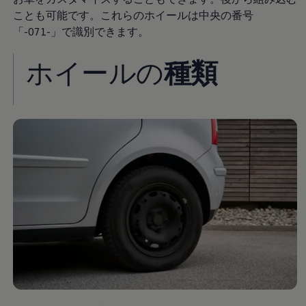
認定中古車
ことも可能です。これらのホイールは中央の番号
“Certified Pre-Owned”の品質とは
「-071-」で識別できます。
延長保証サービスガイド
9つの約束
スマート買取
ホイールの
種類
キャンペーン/ファイナンスプログラム
フォルクスワーゲンについて
企業情報
会社概要
会社概要EN
採用情報
正規ディーラー地域別採用情報
倫理・リスク管理・コンプライアンス
プレスリリース
2025
2024
2023
2022
2021
2020
2019
2018
2017
2016
2015