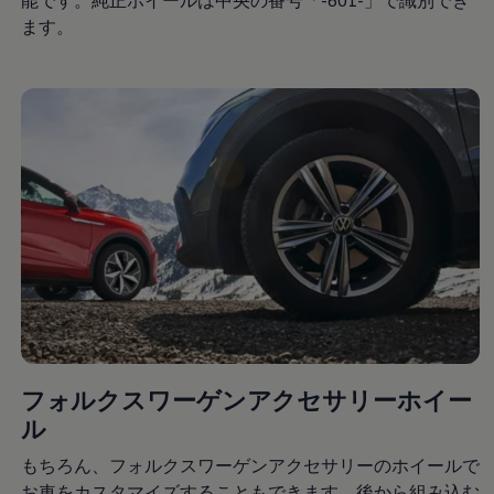
サービスと純正部品
ます。
フォルクスワーゲン純正部品のメリット
点検と車検
修理と点検
エンジンオイルおよびフルード類
ホイールとタイヤ
路上故障に関するサポート
フォルクスワーゲンサービス
アクセサリー
Lifestyle & goods
Car Navigation System
Drive Recorder
お客様情報
リサイクルへの取組み
警告灯とインジケーターランプ
特定整備情報
ユーザーガイド
運転上の注意
自動車リサイクル法
ロイヤリティプログラム
フォルクスワーゲンアクセサリーホイー
安心プログラム
ル
メンテナンスプログラム
延長保証ウォルフィサポート
もちろん、フォルクスワーゲンアクセサリーのホイールで
カスタマーセンター
タイヤパンク補償
お車をカスタマイズすることもできます。後から組み込む