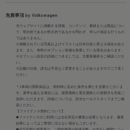
免責事項 by Volkswagen
当ウェブサイトに掲載する情報、コンテンツ、素材または製品につい
て、明示的であるか黙示的であるかを問わず、何らの保証も行うもの
ではありません。
※掲載されている写真およびイラストは日本仕様と異なる場合があり
ます。また、有料のオプション装備を装着している場合があります。
※オプション設定の詳細につきましては、主要装備表をご確認くださ
い。
※記載の仕様、諸元は予告なく変更することがありますのでご了承く
ださい。
＊1車両の買取保証は、契約時に定めた条件を満たす必要がございま
す。基準を超える場合には、据置価格と査定価格との差額分を別途ご
負担いただきます。詳細については、担当セールススタッフまでご確
認ください。
【ファイナンス契約について】
●ファイナンスのご利用には当社所定の審査が必要となります。審査
結果によってはご希望に沿えない場合もございます。
●設定可能な据置率は、ご契約車両の経過月数、お支払い期間によっ