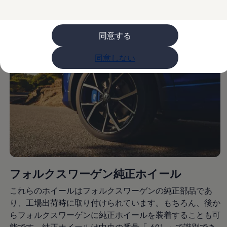
購入検討中の方へ
オファー(購入サポート・金利情報)
オファー
金利情報
同意する
Golf お乗り換えを10万円補助
Tiguan 購入後、5年間の安心サポートが無償
同意しない
Golf Variant お乗り換えを10万円補助
Volkswagenアンバサダープログラム
ファイナンシャルサービス
ファイナンシャルサービス
フォルクスワーゲン自動車保険プラス
Volkswagen Card
お支払いシミュレーション
モデル別月々のお支払い例
ライフスタイルに合ったプランをみつける
カスタマーポータル 登録・ログイン
Match Maker 登録・ログイン
補助金・エコカー優遇制度
補助金・エコカー優遇制度
フォルクスワーゲン純正ホイール
ID.4
Golf
これらのホイールはフォルクスワーゲンの純正部品であ
Golf Variant
り、工場出荷時に取り付けられています。もちろん、後か
Passat
ID. Buzz
らフォルクスワーゲンに純正ホイールを装着することも可
アフターサービス
能です。純正ホイールは中央の番号「-601-」で識別でき