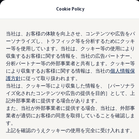
モデル＆見積りシミュレーション
Cookie Policy
デジタルカタログ
セーフティ マイスター
デジタルカタログ
Skip to
Skip
ID. Buzz
当社は、お客様の体験を向上させ、コンテンツや広告をパ
main
to
T-Cross
ーソナライズし、トラフィック等を分析するためにクッキ
content
footer
Information
Tiguan
Golf
ー等を使用しています。当社は、クッキー等の使用により
Golf GTI
収集するお客様に関する情報を、当社の広告パートナー、
Golf R
分析パートナー等の外部事業者と共有します。クッキー等
Golf Variant
ホイール
Golf R Variant
により収集するお客様に関する情報は、当社の
個人情報保
Passat
護方針
に従って取り扱われます。
ID.4
当社は、クッキー等により収集した情報を、［パーソナラ
Polo
アルミホイールでお車をドレスアップすることも、堅牢な
Polo GTI
イズ化されたコンテンツや広告の提供を目的］として、上
スチールホイールを装着することもできます。フォルクス
Golf Touran
記外部事業者に提供する場合があります。
T-Roc
ワーゲン純正ホイールとフォルクスワーゲンアクセサリー
また、当社が外部事業者に提供する場合、当社は、外部事
T-Roc R
のホイールからお選びいただけます。さまざまなホイール
フォルクスワーゲンマガジン
業者が適切にお客様の同意を取得していることを確認しま
をこちらからご覧ください。
キャンペーン/イベント
す。
ライフスタイル
上記を確認のうえクッキーの使用を完全に受け入れます。
レビュー動画
ホイールの
選択肢
ブランドストーリー