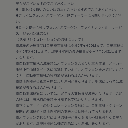
場合がございますのでご了承ください。
●一部お取り扱いのない販売店もございますのでご了承ください。
●詳しくはフォルクスワーゲン正規ディーラーにお問い合わせくださ
い。
●ローン提供会社：フォルクスワーゲン・ファイナンシャル・サービ
ス・ジャパン株式会社
【見積りシミュレーションの減税について】
※減税の適用期間は自動車重量税は令和7年4月30日まで、自動車税は
令和8年3月31日まで、環境性能割の優遇措置が令和7年3月31日まで
となります。
※自動車重量税の減税額はオプションを含まない車両重量、メーカー
希望小売価格をベースに試算しています。オプションをお選びいただ
くと、自動車重量税の軽減額が変わる場合があります。
※環境性能割は都道府県により運用が異なります。地域によっては減
税額が異なる場合があります。
※自動車減税額については、翌年度の支払分が減税となります。ご購
入時には、減税前の税額を月割でお支払いいただきます。
※本ウェブサイトのシミュレーション金額には、自動車税（グリーン
税制）の減税分・環境性能割の課税分は反映されておりません。
※オプション選択などにより減税率が異なる場合や対象外となる場合
があります。環境性能割は都道府県により運用が異なります。