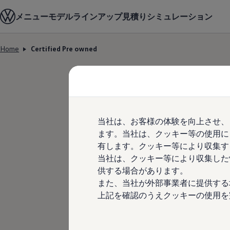
モデル＆見積りシミュレーション
メニュー
モデルラインアップ
見積りシミュレーション
デジタルカタログ
セーフティ マイスター
デジタルカタログ
Home
Certified Pre owned
ID. Buzz
Skip to
Skip
T-Cross
main
to
Tiguan
content
footer
Golf
Golf GTI
Golf R
Golf Variant
Golf R Variant
当社は、お客様の体験を向上させ、
Passat
ID.4
ます。当社は、クッキー等の使用に
Polo
有します。クッキー等により収集す
Polo GTI
当社は、クッキー等により収集した
Golf Touran
T-Roc
供する場合があります。
T-Roc R
また、当社が外部事業者に提供する
フォルクスワーゲンマガジン
上記を確認のうえクッキーの使用を
キャンペーン/イベント
ライフスタイル
レビュー動画
ブランドストーリー