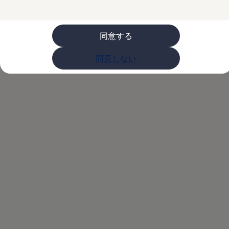
購入検討中の方へ
オファー(購入サポート・金利情報)
オファー
金利情報
同意する
Golf お乗り換えを10万円補助
Tiguan 購入後、5年間の安心サポートが無償
同意しない
Golf Variant お乗り換えを10万円補助
Volkswagenアンバサダープログラム
ファイナンシャルサービス
ファイナンシャルサービス
フォルクスワーゲン自動車保険プラス
Volkswagen Card
お支払いシミュレーション
モデル別月々のお支払い例
ライフスタイルに合ったプランをみつける
カスタマーポータル 登録・ログイン
Match Maker 登録・ログイン
補助金・エコカー優遇制度
補助金・エコカー優遇制度
ID.4
Golf
Golf Variant
Passat
ID. Buzz
アフターサービス