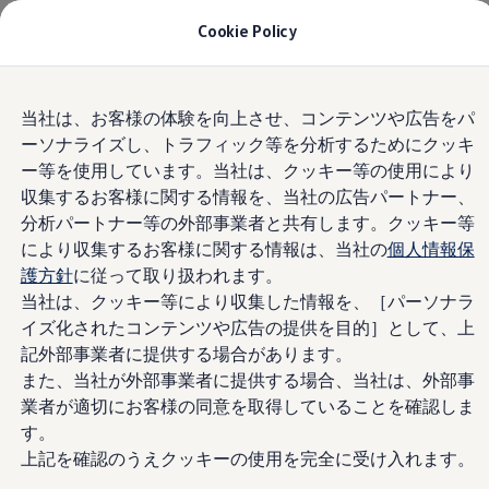
モデル＆見積りシミュレーション
Cookie Policy
デジタルカタログ
セーフティ マイスター
デジタルカタログ
Home
Certified Pre owned
Skip to
Skip
ID. Buzz
当社は、お客様の体験を向上させ、コンテンツや広告をパ
main
to
T-Cross
ーソナライズし、トラフィック等を分析するためにクッキ
content
footer
Tiguan
Golf
ー等を使用しています。当社は、クッキー等の使用により
Golf GTI
収集するお客様に関する情報を、当社の広告パートナー、
Golf R
分析パートナー等の外部事業者と共有します。クッキー等
Golf Variant
Golf R Variant
により収集するお客様に関する情報は、当社の
個人情報保
Passat
護方針
に従って取り扱われます。
ID.4
当社は、クッキー等により収集した情報を、［パーソナラ
Polo
Polo GTI
イズ化されたコンテンツや広告の提供を目的］として、上
Golf Touran
記外部事業者に提供する場合があります。
T-Roc
また、当社が外部事業者に提供する場合、当社は、外部事
T-Roc R
フォルクスワーゲンマガジン
業者が適切にお客様の同意を取得していることを確認しま
キャンペーン/イベント
す。
ライフスタイル
上記を確認のうえクッキーの使用を完全に受け入れます。
レビュー動画
ブランドストーリー