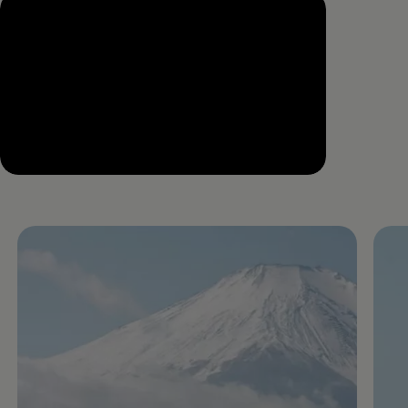
--:--
Remaining time, --:--
Enable fullscreen mode