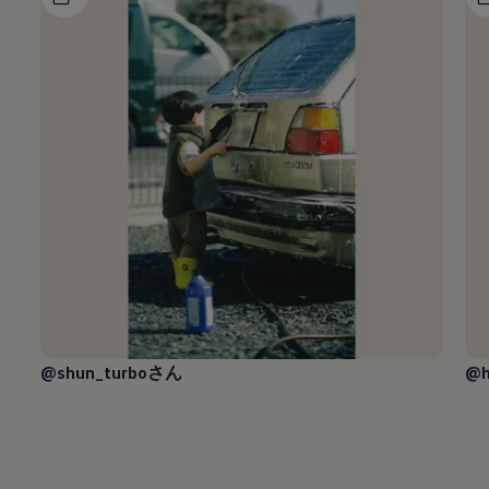
@shun_turboさん
@h