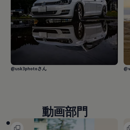
@usk3photoさん
@w
動画部門