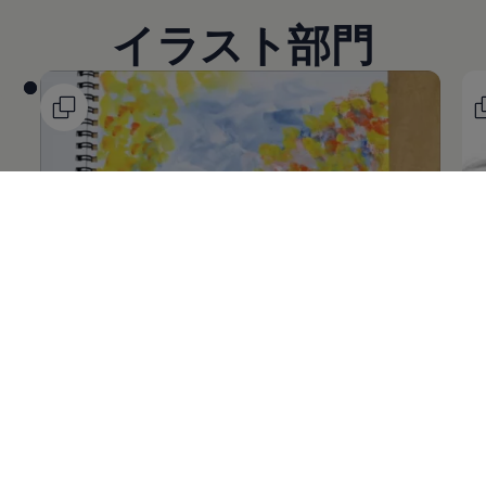
イラスト部門
@salad626さん
@c