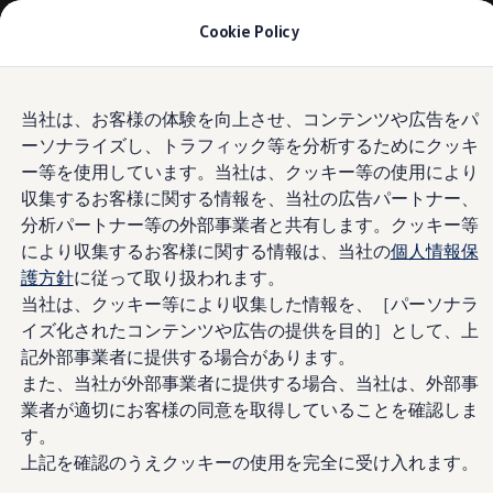
モデル＆見積りシミュレーション
Cookie Policy
デジタルカタログ
セーフティ マイスター
デジタルカタログ
Skip to
Skip
ID. Buzz
当社は、お客様の体験を向上させ、コンテンツや広告をパ
main
to
T-Cross
ーソナライズし、トラフィック等を分析するためにクッキ
content
footer
Tiguan
Golf
ー等を使用しています。当社は、クッキー等の使用により
Golf GTI
収集するお客様に関する情報を、当社の広告パートナー、
Golf R
分析パートナー等の外部事業者と共有します。クッキー等
Golf Variant
Golf R Variant
により収集するお客様に関する情報は、当社の
個人情報保
Passat
護方針
に従って取り扱われます。
ID.4
当社は、クッキー等により収集した情報を、［パーソナラ
Polo
Polo GTI
イズ化されたコンテンツや広告の提供を目的］として、上
Golf Touran
記外部事業者に提供する場合があります。
T-Roc
また、当社が外部事業者に提供する場合、当社は、外部事
T-Roc R
フォルクスワーゲンマガジン
業者が適切にお客様の同意を取得していることを確認しま
キャンペーン/イベント
す。
ライフスタイル
上記を確認のうえクッキーの使用を完全に受け入れます。
レビュー動画
ブランドストーリー