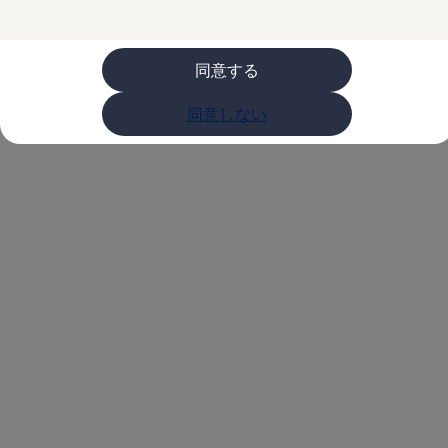
購入検討中の方へ
オファー(購入サポート・金利情報)
オファー
金利情報
同意する
Golf お乗り換えを10万円補助
Tiguan 購入後、5年間の安心サポートが無償
同意しない
Golf Variant お乗り換えを10万円補助
Volkswagenアンバサダープログラム
ファイナンシャルサービス
ファイナンシャルサービス
フォルクスワーゲン自動車保険プラス
Volkswagen Card
お支払いシミュレーション
モデル別月々のお支払い例
ライフスタイルに合ったプランをみつける
カスタマーポータル 登録・ログイン
Match Maker 登録・ログイン
補助金・エコカー優遇制度
補助金・エコカー優遇制度
ID.4
Golf
Golf Variant
Passat
ID. Buzz
アフターサービス