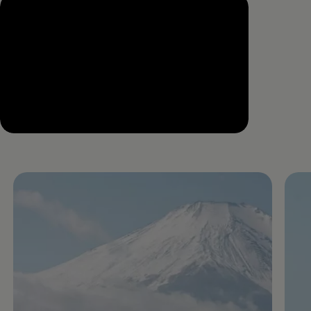
--:--
Remaining time, --:--
Enable fullscreen mode