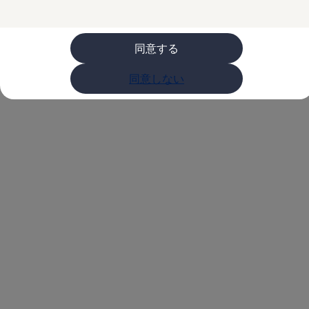
購入検討中の方へ
オファー(購入サポート・金利情報)
オファー
金利情報
同意する
Golf お乗り換えを10万円補助
Tiguan 購入後、5年間の安心サポートが無償
同意しない
Golf Variant お乗り換えを10万円補助
Volkswagenアンバサダープログラム
ファイナンシャルサービス
ファイナンシャルサービス
フォルクスワーゲン自動車保険プラス
Volkswagen Card
お支払いシミュレーション
モデル別月々のお支払い例
ライフスタイルに合ったプランをみつける
カスタマーポータル 登録・ログイン
Match Maker 登録・ログイン
補助金・エコカー優遇制度
補助金・エコカー優遇制度
ID.4
Golf
Golf Variant
Passat
ID. Buzz
アフターサービス