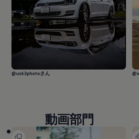
@usk3photoさん
@w
動画部門