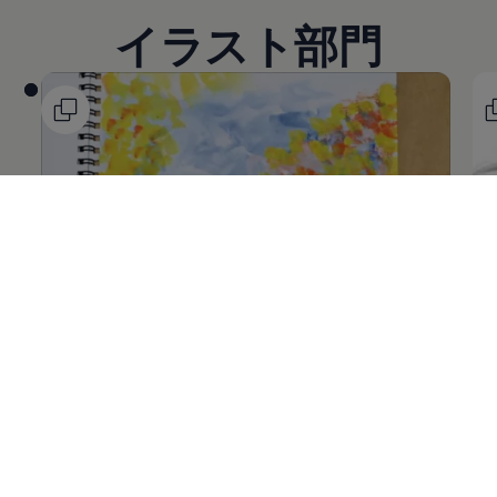
イラスト部門
@salad626さん
@c