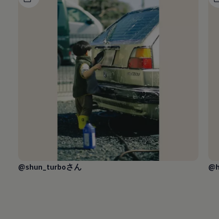
@shun_turboさん
@h