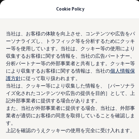
モデル＆見積りシミュレーション
Cookie Policy
デジタルカタログ
セーフティ マイスター
デジタルカタログ
Skip to
Skip
ID. Buzz
当社は、お客様の体験を向上させ、コンテンツや広告をパ
main
to
T-Cross
ーソナライズし、トラフィック等を分析するためにクッキ
content
footer
Tiguan
Golf
ー等を使用しています。当社は、クッキー等の使用により
Golf GTI
収集するお客様に関する情報を、当社の広告パートナー、
Golf R
分析パートナー等の外部事業者と共有します。クッキー等
Golf Variant
Golf R Variant
により収集するお客様に関する情報は、当社の
個人情報保
Passat
護方針
に従って取り扱われます。
ID.4
当社は、クッキー等により収集した情報を、［パーソナラ
Polo
Polo GTI
イズ化されたコンテンツや広告の提供を目的］として、上
Golf Touran
記外部事業者に提供する場合があります。
T-Roc
また、当社が外部事業者に提供する場合、当社は、外部事
T-Roc R
フォルクスワーゲンマガジン
業者が適切にお客様の同意を取得していることを確認しま
キャンペーン/イベント
す。
ライフスタイル
上記を確認のうえクッキーの使用を完全に受け入れます。
レビュー動画
ブランドストーリー