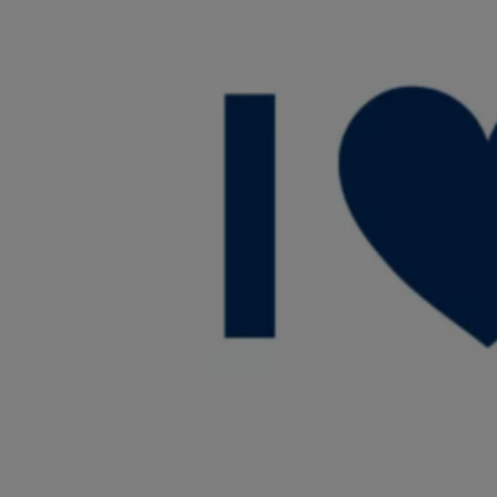
サービスと純正部品
フォルクスワーゲン純正部品のメリット
点検と車検
修理と点検
エンジンオイルおよびフルード類
ホイールとタイヤ
路上故障に関するサポート
フォルクスワーゲンサービス
アクセサリー
Lifestyle & goods
Car Navigation System
Drive Recorder
お客様情報
リサイクルへの取組み
警告灯とインジケーターランプ
特定整備情報
ユーザーガイド
運転上の注意
自動車リサイクル法
ロイヤリティプログラム
安心プログラム
メンテナンスプログラム
延長保証ウォルフィサポート
カスタマーセンター
タイヤパンク補償