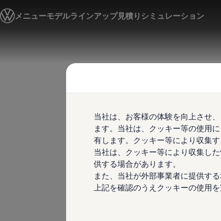
モデル＆見積りシミュレーション
メニュー
モデルラインアップ
見積りシミュレーション
デジタルカタログ
セーフティ マイスター
デジタルカタログ
ID. Buzz
Skip to
Skip
T-Cross
main
to
Tiguan
content
footer
Golf
Golf GTI
Golf R
Golf Variant
Golf R Variant
当社は、お客様の体験を向上させ、
Passat
ID.4
ます。当社は、クッキー等の使用に
Polo
有します。クッキー等により収集す
Polo GTI
当社は、クッキー等により収集した
Golf Touran
T-Roc
供する場合があります。
T-Roc R
また、当社が外部事業者に提供する
フォルクスワーゲンマガジン
上記を確認のうえクッキーの使用を
キャンペーン/イベント
ライフスタイル
レビュー動画
ブランドストーリー