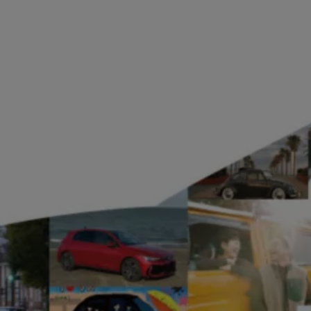
認定中古車
“Certified Pre-Owned”の品質とは
延長保証サービスガイド
9つの約束
スマート買取
キャンペーン/ファイナンスプログラム
フォルクスワーゲンについて
企業情報
会社概要
会社概要EN
採用情報
正規ディーラー地域別採用情報
倫理・リスク管理・コンプライアンス
プレスリリース
2025
2024
2023
2022
2021
2020
2019
2018
2017
2016
2015