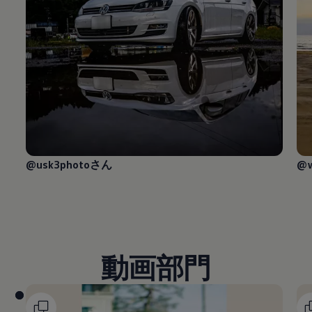
@usk3photoさん
@w
動画部門