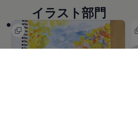
イラスト部門
@salad626さん
@c