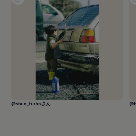
@shun_turboさん
@h