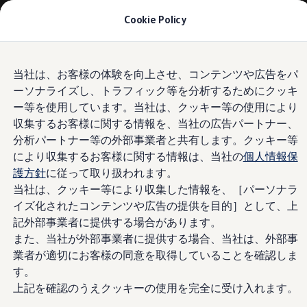
モデル＆見積りシミュレーション
Cookie Policy
デジタルカタログ
セーフティ マイスター
デジタルカタログ
Skip to
Skip
ID. Buzz
当社は、お客様の体験を向上させ、コンテンツや広告をパ
main
to
T-Cross
ーソナライズし、トラフィック等を分析するためにクッキ
content
footer
Tiguan
Golf
ー等を使用しています。当社は、クッキー等の使用により
Golf GTI
収集するお客様に関する情報を、当社の広告パートナー、
Golf R
分析パートナー等の外部事業者と共有します。クッキー等
Golf Variant
Golf R Variant
により収集するお客様に関する情報は、当社の
個人情報保
Passat
護方針
に従って取り扱われます。
ID.4
当社は、クッキー等により収集した情報を、［パーソナラ
Polo
Polo GTI
イズ化されたコンテンツや広告の提供を目的］として、上
Golf Touran
記外部事業者に提供する場合があります。
T-Roc
また、当社が外部事業者に提供する場合、当社は、外部事
T-Roc R
フォルクスワーゲンマガジン
業者が適切にお客様の同意を取得していることを確認しま
キャンペーン/イベント
す。
ライフスタイル
上記を確認のうえクッキーの使用を完全に受け入れます。
レビュー動画
ブランドストーリー