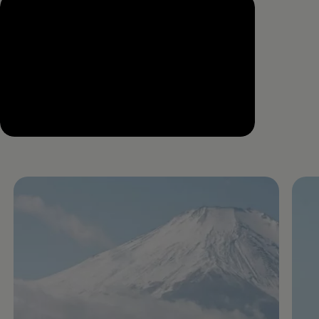
--:--
Remaining time, --:--
Enable fullscreen mode