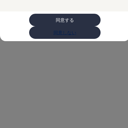
購入検討中の方へ
オファー(購入サポート・金利情報)
オファー
金利情報
同意する
Golf お乗り換えを10万円補助
Tiguan 購入後、5年間の安心サポートが無償
同意しない
Golf Variant お乗り換えを10万円補助
Volkswagenアンバサダープログラム
ファイナンシャルサービス
ファイナンシャルサービス
フォルクスワーゲン自動車保険プラス
Volkswagen Card
お支払いシミュレーション
モデル別月々のお支払い例
ライフスタイルに合ったプランをみつける
カスタマーポータル 登録・ログイン
Match Maker 登録・ログイン
補助金・エコカー優遇制度
補助金・エコカー優遇制度
ID.4
Golf
Golf Variant
Passat
ID. Buzz
アフターサービス