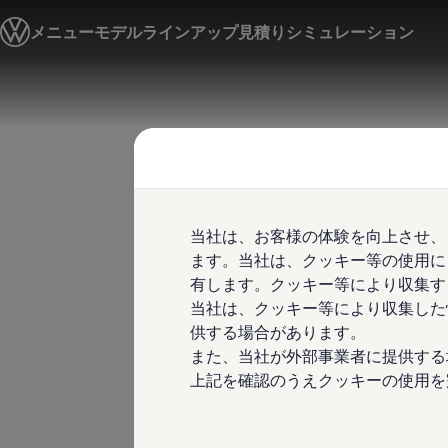
モデル＆見積りシミュレーション
メニュー
モデルラインアップ
見積りシミュレーション
デジタルカタログ
セーフティ マイスター
デジタルカタログ
ID. Buzz
Skip to
Skip
T-Cross
main
to
Tiguan
content
footer
Golf
Golf GTI
Golf R
Golf Variant
Golf R Variant
当社は、お客様の体験を向上させ、
Passat
ID.4
ます。当社は、クッキー等の使用に
Polo
有します。クッキー等により収集す
Polo GTI
当社は、クッキー等により収集した
Golf Touran
T-Roc
供する場合があります。
T-Roc R
また、当社が外部事業者に提供する
フォルクスワーゲンマガジン
上記を確認のうえクッキーの使用を
キャンペーン/イベント
ライフスタイル
レビュー動画
ブランドストーリー