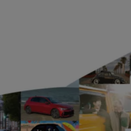
認定中古車
“Certified Pre-Owned”の品質とは
延長保証サービスガイド
9つの約束
スマート買取
キャンペーン/ファイナンスプログラム
フォルクスワーゲンについて
企業情報
会社概要
会社概要EN
採用情報
正規ディーラー地域別採用情報
倫理・リスク管理・コンプライアンス
プレスリリース
2025
2024
2023
2022
2021
2020
2019
2018
2017
2016
2015