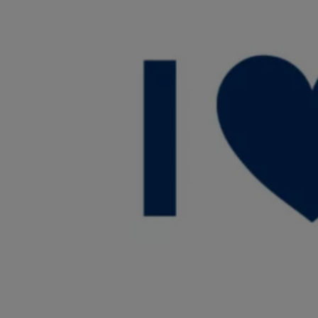
サービスと純正部品
フォルクスワーゲン純正部品のメリット
点検と車検
修理と点検
エンジンオイルおよびフルード類
ホイールとタイヤ
路上故障に関するサポート
フォルクスワーゲンサービス
アクセサリー
Lifestyle & goods
Car Navigation System
Drive Recorder
お客様情報
リサイクルへの取組み
警告灯とインジケーターランプ
特定整備情報
ユーザーガイド
運転上の注意
自動車リサイクル法
ロイヤリティプログラム
安心プログラム
メンテナンスプログラム
延長保証ウォルフィサポート
カスタマーセンター
タイヤパンク補償