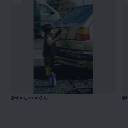
@shun_turboさん
@h