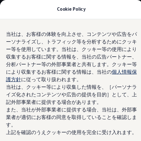
モデル＆見積りシミュレーション
Cookie Policy
デジタルカタログ
セーフティ マイスター
デジタルカタログ
Skip to
Skip
ID. Buzz
当社は、お客様の体験を向上させ、コンテンツや広告をパ
main
to
T-Cross
ーソナライズし、トラフィック等を分析するためにクッキ
content
footer
Information
Tiguan
Golf
ー等を使用しています。当社は、クッキー等の使用により
Golf GTI
収集するお客様に関する情報を、当社の広告パートナー、
Golf R
分析パートナー等の外部事業者と共有します。クッキー等
Golf Variant
@szktkm0310さん
Golf R Variant
により収集するお客様に関する情報は、当社の
個人情報保
Passat
護方針
に従って取り扱われます。
ID.4
当社は、クッキー等により収集した情報を、［パーソナラ
Polo
Polo GTI
イズ化されたコンテンツや広告の提供を目的］として、上
Golf Touran
記外部事業者に提供する場合があります。
T-Roc
また、当社が外部事業者に提供する場合、当社は、外部事
T-Roc R
フォルクスワーゲンマガジン
業者が適切にお客様の同意を取得していることを確認しま
キャンペーン/イベント
す。
ライフスタイル
上記を確認のうえクッキーの使用を完全に受け入れます。
レビュー動画
ブランドストーリー