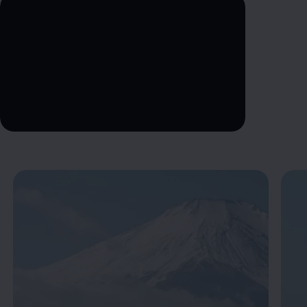
--:--
Remaining time, --:--
Enable fullscreen mode