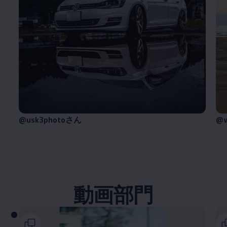
@usk3photoさん
@w
動画部門