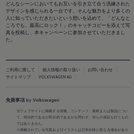
サービスと純正部品
どんなシーンにおいてもお互いを引き立て合う洗練された
フォルクスワーゲン純正部品のメリット
デザインを感じられる一台です。そんな魅力をより多くの
点検と車検
人に知っていただきたいという想いを込めて、「どんなと
修理と点検
エンジンオイルおよびフルード類
ころでも、最高にロック！」のキャッチコピーを添えて写
ホイールとタイヤ
真を投稿し、本キャンペーンに参加させていただきまし
路上故障に関するサポート
た。
フォルクスワーゲンサービス
アクセサリー
Lifestyle & goods
Car Navigation System
Drive Recorder
お客様情報
ご利用に際して
個人情報の取り扱い
お問い合わせ
リサイクルへの取組み
サイトマップ
VOLKSWAGEN AG
警告灯とインジケーターランプ
特定整備情報
ユーザーガイド
運転上の注意
免責事項 by Volkswagen
自動車リサイクル法
ロイヤリティプログラム
安心プログラム
当ウェブサイトに掲載する情報、コンテンツ、素材または製品につい
メンテナンスプログラム
て、明示的であるか黙示的であるかを問わず、何らの保証も行うもの
延長保証ウォルフィサポート
ではありません。
カスタマーセンター
※掲載されている写真およびイラストは日本仕様と異なる場合があり
タイヤパンク補償