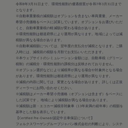
令和8年3月31日まで、環境性能割の優遇措置が令和7年3月31日まで
となります。
※自動車重量税の減税額はオプションを含まない車両重量、メーカー
希望小売価格をベースに試算しています。オプションをお選びいただ
くと、自動車重量税の軽減額が変わる場合があります。
※環境性能割は都道府県により運用が異なります。地域によっては減
税額が異なる場合があります。
※自動車減税額については、翌年度の支払分が減税となります。ご購
入時には、減税前の税額を月割でお支払いいただきます。
※本ウェブサイトのシミュレーション金額には、自動車税（グリーン
税制）の減税分・環境性能割の課税分は反映されておりません。
※オプション選択などにより減税率が異なる場合や対象外となる場合
があります。環境性能割は都道府県により運用が異なります。
※減税の内容に関しては、変更となる場合があります。詳しくは正規
ディーラーにお問い合わせください。
※減税額はメーカー希望小売価格（オプションは含まず）をベースに
した試算です 。地域により減税額が異なる場合があります。
※減税額は新・エコカー減税非対象車（13年未満の経年車）の税額を
基準とした額を表示しています。
【Certified Pre-Owned/認定中古車保証について】
フォルクスワーゲングループジャパン株式会社の判断により、システ