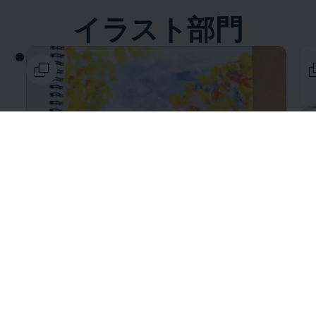
イラスト部門
@salad626さん
@c