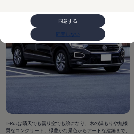
購入検討中の方へ
オファー(購入サポート・金利情報)
オファー
金利情報
同意する
Golf お乗り換えを10万円補助
Tiguan 購入後、5年間の安心サポートが無償
同意しない
Golf Variant お乗り換えを10万円補助
Volkswagenアンバサダープログラム
ファイナンシャルサービス
ファイナンシャルサービス
フォルクスワーゲン自動車保険プラス
Volkswagen Card
お支払いシミュレーション
モデル別月々のお支払い例
ライフスタイルに合ったプランをみつける
カスタマーポータル 登録・ログイン
Match Maker 登録・ログイン
補助金・エコカー優遇制度
補助金・エコカー優遇制度
ID.4
Golf
Golf Variant
Passat
T-Rocは晴天でも曇り空でも絵になり、木の温もりや無機
ID. Buzz
質なコンクリート、緑豊かな景色からアートな建築まで、
アフターサービス