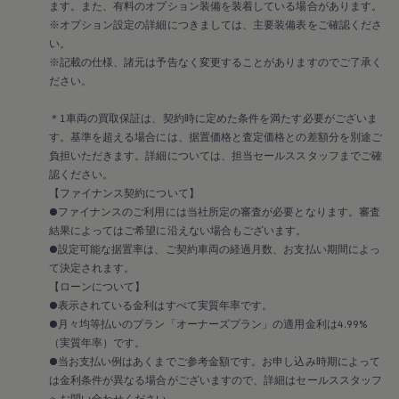
ます。また、有料のオプション装備を装着している場合があります。
認定中古車
※オプション設定の詳細につきましては、主要装備表をご確認くださ
“Certified Pre-Owned”の品質とは
延長保証サービスガイド
い。
9つの約束
※記載の仕様、諸元は予告なく変更することがありますのでご了承く
スマート買取
ださい。
キャンペーン/ファイナンスプログラム
フォルクスワーゲンについて
＊1車両の買取保証は、契約時に定めた条件を満たす必要がございま
企業情報
す。基準を超える場合には、据置価格と査定価格との差額分を別途ご
会社概要
会社概要EN
負担いただきます。詳細については、担当セールススタッフまでご確
採用情報
認ください。
正規ディーラー地域別採用情報
【ファイナンス契約について】
倫理・リスク管理・コンプライアンス
●ファイナンスのご利用には当社所定の審査が必要となります。審査
プレスリリース
結果によってはご希望に沿えない場合もございます。
2025
●設定可能な据置率は、ご契約車両の経過月数、お支払い期間によっ
2024
2023
て決定されます。
2022
【ローンについて】
2021
●表示されている金利はすべて実質年率です。
2020
●月々均等払いのプラン「オーナーズプラン」の適用金利は4.99%
2019
（実質年率）です。
2018
●当お支払い例はあくまでご参考金額です。お申し込み時期によって
2017
2016
は金利条件が異なる場合がございますので、詳細はセールススタッフ
2015
へお問い合わせください。