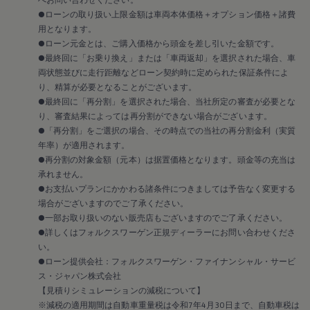
リコール関連情報
●ローンの取り扱い上限金額は車両本体価格＋オプション価格＋諸費
セーフティ マイスター
用となります。
●ローン元金とは、ご購入価格から頭金を差し引いた金額です。
●最終回に「お乗り換え」または「車両返却」を選択された場合、車
両状態並びに走行距離などローン契約時に定められた保証条件によ
り、精算が必要となることがございます。
●最終回に「再分割」を選択された場合、当社所定の審査が必要とな
り、審査結果によっては再分割ができない場合がございます。
●「再分割」をご選択の場合、その時点での当社の再分割金利（実質
年率）が適用されます。
●再分割の対象金額（元本）は据置価格となります。頭金等の充当は
承れません。
●お支払いプランにかかわる諸条件につきましては予告なく変更する
場合がございますのでご了承ください。
●一部お取り扱いのない販売店もございますのでご了承ください。
●詳しくはフォルクスワーゲン正規ディーラーにお問い合わせくださ
い。
●ローン提供会社：フォルクスワーゲン・ファイナンシャル・サービ
ス・ジャパン株式会社
【見積りシミュレーションの減税について】
※減税の適用期間は自動車重量税は令和7年4月30日まで、自動車税は