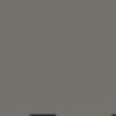
サービスと純正部品
フォルクスワーゲン純正部品のメリット
点検と車検
修理と点検
エンジンオイルおよびフルード類
ホイールとタイヤ
路上故障に関するサポート
フォルクスワーゲンサービス
アクセサリー
Lifestyle & goods
Car Navigation System
Drive Recorder
お客様情報
リサイクルへの取組み
警告灯とインジケーターランプ
特定整備情報
ユーザーガイド
運転上の注意
自動車リサイクル法
ロイヤリティプログラム
安心プログラム
メンテナンスプログラム
延長保証ウォルフィサポート
カスタマーセンター
タイヤパンク補償