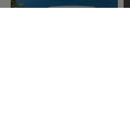
@kakerunopapaさん
@
アイデア部門