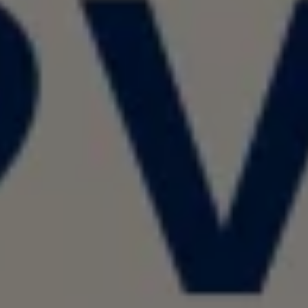
認定中古車
“Certified Pre-Owned”の品質とは
延長保証サービスガイド
9つの約束
スマート買取
キャンペーン/ファイナンスプログラム
フォルクスワーゲンについて
企業情報
会社概要
会社概要EN
採用情報
正規ディーラー地域別採用情報
倫理・リスク管理・コンプライアンス
プレスリリース
2025
2024
2023
2022
2021
2020
2019
2018
2017
2016
2015