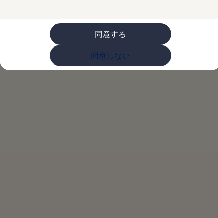
購入検討中の方へ
オファー(購入サポート・金利情報)
オファー
金利情報
同意する
Golf お乗り換えを10万円補助
Tiguan 購入後、5年間の安心サポートが無償
同意しない
Golf Variant お乗り換えを10万円補助
Volkswagenアンバサダープログラム
ファイナンシャルサービス
ファイナンシャルサービス
フォルクスワーゲン自動車保険プラス
Volkswagen Card
お支払いシミュレーション
モデル別月々のお支払い例
ライフスタイルに合ったプランをみつける
カスタマーポータル 登録・ログイン
Match Maker 登録・ログイン
補助金・エコカー優遇制度
補助金・エコカー優遇制度
ID.4
Golf
Golf Variant
Passat
ID. Buzz
アフターサービス