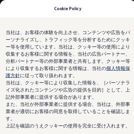
モデル＆見積りシミュレーション
Cookie Policy
デジタルカタログ
セーフティ マイスター
デジタルカタログ
Skip to
Skip
ID. Buzz
当社は、お客様の体験を向上させ、コンテンツや広告をパ
main
to
T-Cross
ーソナライズし、トラフィック等を分析するためにクッキ
content
footer
Tiguan
Golf
ー等を使用しています。当社は、クッキー等の使用により
Golf GTI
収集するお客様に関する情報を、当社の広告パートナー、
Golf R
分析パートナー等の外部事業者と共有します。クッキー等
Golf Variant
Golf R Variant
により収集するお客様に関する情報は、当社の
個人情報保
Passat
護方針
に従って取り扱われます。
ID.4
当社は、クッキー等により収集した情報を、［パーソナラ
Polo
Polo GTI
イズ化されたコンテンツや広告の提供を目的］として、上
Golf Touran
記外部事業者に提供する場合があります。
T-Roc
また、当社が外部事業者に提供する場合、当社は、外部事
T-Roc R
フォルクスワーゲンマガジン
業者が適切にお客様の同意を取得していることを確認しま
キャンペーン/イベント
す。
ライフスタイル
上記を確認のうえクッキーの使用を完全に受け入れます。
レビュー動画
ブランドストーリー