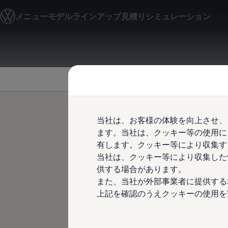
モデル＆見積りシミュレーション
メニュー
モデルラインアップ
見積りシミュレーション
デジタルカタログ
セーフティ マイスター
デジタルカタログ
ID. Buzz
Skip to
Skip
T-Cross
main
to
Tiguan
content
footer
Golf
Golf GTI
Golf R
Golf Variant
Golf R Variant
当社は、お客様の体験を向上させ、
Passat
ID.4
ます。当社は、クッキー等の使用に
ドイツの美
Polo
有します。クッキー等により収集す
Polo GTI
当社は、クッキー等により収集した
Golf Touran
T-Roc
供する場合があります。
T-Roc R
また、当社が外部事業者に提供する
フォルクスワーゲンマガジン
上記を確認のうえクッキーの使用を
キャンペーン/イベント
ライフスタイル
レビュー動画
ブランドストーリー