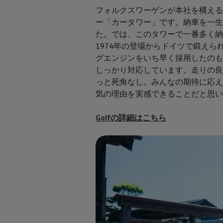
サービスと純正部品
フォルクスワーゲンが本社を構える
フォルクスワーゲン純正部品のメリット
ー「カータワー」です。納車を一
点検と車検
修理と点検
た。では、このタワーで一番多く
エンジンオイルおよびフルード類
1974年の登場からドイツで鍛え
ホイールとタイヤ
グエンジンをいち早く採用したの
路上故障に関するサポート
フォルクスワーゲンサービス
しっかり対応しています。走りの良さ
アクセサリー
っと死角なし。みんなの期待に応えら
Lifestyle & goods
気の理由を実感できることだと
Car Navigation System
Drive Recorder
お客様情報
Golfの詳細はこちら
リサイクルへの取組み
警告灯とインジケーターランプ
特定整備情報
ユーザーガイド
運転上の注意
自動車リサイクル法
ロイヤリティプログラム
安心プログラム
メンテナンスプログラム
延長保証ウォルフィサポート
カスタマーセンター
タイヤパンク補償