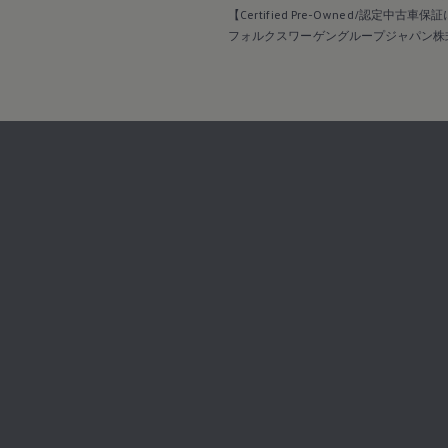
【Certified Pre-Owned/認定中古車
フォルクスワーゲングループジャパン株