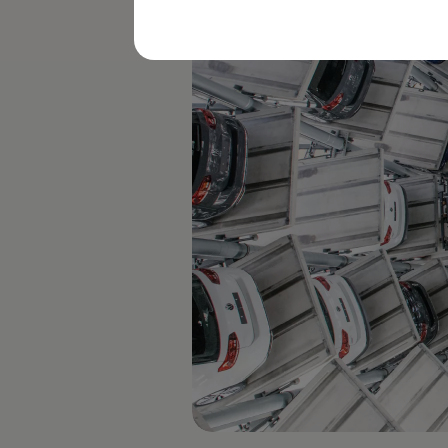
購入検討中の方へ
オファー(購入サポート・金利情報)
オファー
金利情報
Golf お乗り換えを10万円補助
Tiguan 購入後、5年間の安心サポートが無償
Golf Variant お乗り換えを10万円補助
Volkswagenアンバサダープログラム
ファイナンシャルサービス
ファイナンシャルサービス
フォルクスワーゲン自動車保険プラス
Volkswagen Card
お支払いシミュレーション
モデル別月々のお支払い例
ライフスタイルに合ったプランをみつける
カスタマーポータル 登録・ログイン
Match Maker 登録・ログイン
補助金・エコカー優遇制度
補助金・エコカー優遇制度
ID.4
Golf
Golf Variant
Passat
ID. Buzz
アフターサービス