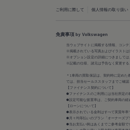
リコール関連情報
セーフティ マイスター
ご利用に際して
個人情報の取り扱い
免責事項 by Volkswagen
当ウェブサイトに掲載する情報、コンテ
※掲載されている写真およびイラストは
※オプション設定の詳細につきましては
※記載の仕様、諸元は予告なく変更する
＊1車両の買取保証は、契約時に定めた
ては、担当セールススタッフまでご確認
【ファイナンス契約について】
●ファイナンスのご利用には当社所定の
●設定可能な据置率は、ご契約車両の経
【ローンについて】
●表示されている金利はすべて実質年率
●月々均等払いのプラン「オーナーズプラ
●当お支払い例はあくまでご参考金額で