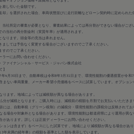
価格＋オプション価格＋諸費用となります。
を差し引いた金額です。
返却」を選択された場合、車両状態並びに走行距離などローン契約時に定められた
、当社所定の審査が必要となり、審査結果によっては再分割ができない場合がござ
での当社の再分割金利（実質年率）が適用されます。
となります。頭金等の充当は承れません。
きましては予告なく変更する場合がございますのでご了承ください。
ますのでご了承ください。
ーラーにお問い合わせください。
・ファイナンシャル・サービス・ジャパン株式会社
て】
年4月30日まで、自動車税は令和8年3月31日まで、環境性能割の優遇措置が令和7
含まない車両重量、メーカー希望小売価格をベースに試算しています。オプション
なります。地域によっては減税額が異なる場合があります。
払分が減税となります。ご購入時には、減税前の税額を月割でお支払いいただきま
額には、自動車税（グリーン税制）の減税分・環境性能割の課税分は反映されてお
なる場合や対象外となる場合があります。環境性能割は都道府県により運用が異な
合があります。詳しくは正規ディーラーにお問い合わせください。
ションは含まず）をベースにした試算です 。地域により減税額が異なる場合があり
13年未満の経年車）の税額を基準とした額を表示しています。