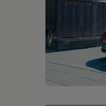
認定中古車
“Certified Pre-Owned”の品質とは
延長保証サービスガイド
9つの約束
スマート買取
キャンペーン/ファイナンスプログラム
フォルクスワーゲンについて
企業情報
会社概要
会社概要EN
採用情報
正規ディーラー地域別採用情報
倫理・リスク管理・コンプライアンス
プレスリリース
2025
2024
2023
2022
2021
2020
2019
2018
2017
2016
2015