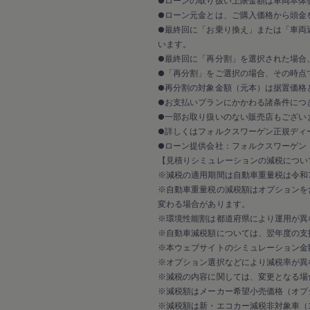
●ローンの取り扱い上限金額は車両本体
●ローン元金とは、ご購入価格から頭金
●最終回に「お乗り換え」または「車両
います。
●最終回に「再分割」を選択された場合
●「再分割」をご選択の場合、その時点
●再分割の対象金額（元本）は据置価格
●お支払いプランにかかわる諸条件につ
●一部お取り扱いのない販売店もござい
●詳しくはフォルクスワーゲン正規ディ
●ローン提供会社：フォルクスワーゲン
【見積りシミュレーションの減税につい
※減税の適用期間は自動車重量税は令和7
※自動車重量税の減税額はオプションを
変わる場合があります。
※環境性能割は都道府県により運用が異
※自動車減税額については、翌年度の支
※本ウェブサイトのシミュレーション金
※オプション選択などにより減税率が異
※減税の内容に関しては、変更となる場
※減税額はメーカー希望小売価格（オプ
※減税額は新・エコカー減税非対象車（