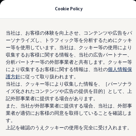
モデル＆見積りシミュレーション
Cookie Policy
デジタルカタログ
セーフティ マイスター
デジタルカタログ
Skip to
Skip
ID. Buzz
当社は、お客様の体験を向上させ、コンテンツや広告をパ
main
to
T-Cross
@oshu_kushuさん
ーソナライズし、トラフィック等を分析するためにクッキ
content
footer
Tiguan
Golf
ー等を使用しています。当社は、クッキー等の使用により
Golf GTI
収集するお客様に関する情報を、当社の広告パートナー、
Golf R
分析パートナー等の外部事業者と共有します。クッキー等
Golf Variant
@oshu_kushuさん
Golf R Variant
により収集するお客様に関する情報は、当社の
個人情報保
Passat
護方針
に従って取り扱われます。
ID.4
当社は、クッキー等により収集した情報を、［パーソナラ
Polo
Polo GTI
イズ化されたコンテンツや広告の提供を目的］として、上
Golf Touran
記外部事業者に提供する場合があります。
T-Roc
また、当社が外部事業者に提供する場合、当社は、外部事
T-Roc R
フォルクスワーゲンマガジン
業者が適切にお客様の同意を取得していることを確認しま
キャンペーン/イベント
す。
ライフスタイル
上記を確認のうえクッキーの使用を完全に受け入れます。
レビュー動画
ブランドストーリー