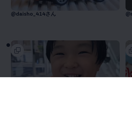
@daisho_414さん
@