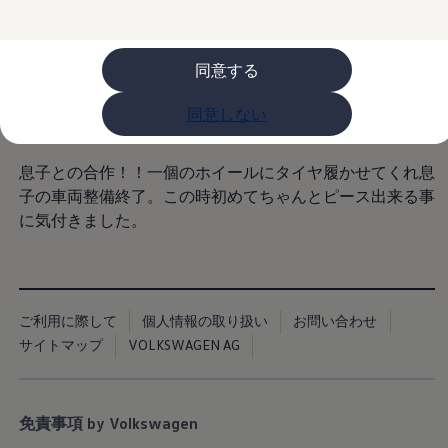
購入検討中の方へ
オファー(購入サポート・金利情報)
オファー
金利情報
同意する
Golf お乗り換えを10万円補助
Tiguan 購入後、5年間の安心サポートが無償
同意しない
Golf Variant お乗り換えを10万円補助
Volkswagenアンバサダープログラム
ファイナンシャルサービス
ファイナンシャルサービス
息子との合作！！一個のホイールにタイヤ履かせてくれ息
フォルクスワーゲン自動車保険プラス
子の車両整備終了。この時初めてちゃんとピース出来る事
Volkswagen Card
に気付きました。
お支払いシミュレーション
モデル別月々のお支払い例
ライフスタイルに合ったプランをみつける
カスタマーポータル 登録・ログイン
Match Maker 登録・ログイン
補助金・エコカー優遇制度
ご利用に際して
個人情報の取り扱い
お問い合わせ
補助金・エコカー優遇制度
サイトマップ
VOLKSWAGEN AG
ID.4
Golf
Golf Variant
Passat
免責事項 by Volkswagen
ID. Buzz
アフターサービス