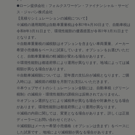
リコール関連情報
●ローン提供会社：フォルクスワーゲン・ファイナンシャル・サービ
セーフティ マイスター
ス・ジャパン株式会社
【見積りシミュレーションの減税について】
※減税の適用期間は自動車重量税は令和7年4月30日まで、自動車税は
令和8年3月31日まで、環境性能割の優遇措置が令和7年3月31日まで
となります。
※自動車重量税の減税額はオプションを含まない車両重量、メーカー
希望小売価格をベースに試算しています。オプションをお選びいただ
くと、自動車重量税の軽減額が変わる場合があります。
※環境性能割は都道府県により運用が異なります。地域によっては減
税額が異なる場合があります。
※自動車減税額については、翌年度の支払分が減税となります。ご購
入時には、減税前の税額を月割でお支払いいただきます。
※本ウェブサイトのシミュレーション金額には、自動車税（グリーン
税制）の減税分・環境性能割の課税分は反映されておりません。
※オプション選択などにより減税率が異なる場合や対象外となる場合
があります。環境性能割は都道府県により運用が異なります。
※減税の内容に関しては、変更となる場合があります。詳しくは正規
ディーラーにお問い合わせください。
※減税額はメーカー希望小売価格（オプションは含まず）をベースに
した試算です 。地域により減税額が異なる場合があります。