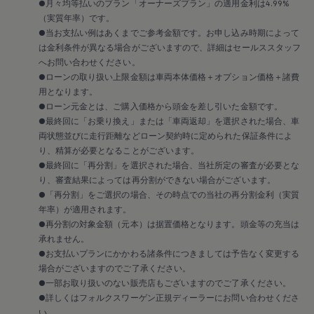
●月々均等払いのプラン「オーナーズプラン」の適用金利は4.99%
認定中古車
（実質年率）です。
“Certified Pre-Owned”の品質とは
●当お支払い例はあくまでご参考金額です。お申し込み時期によって
延長保証サービスガイド
9つの約束
は金利条件が異なる場合がございますので、詳細はセールススタッフ
スマート買取
へお問い合わせください。
キャンペーン/ファイナンスプログラム
●ローンの取り扱い上限金額は車両本体価格＋オプション価格＋諸費
フォルクスワーゲンについて
用となります。
企業情報
●ローン元金とは、ご購入価格から頭金を差し引いた金額です。
会社概要
●最終回に「お乗り換え」または「車両返却」を選択された場合、車
会社概要EN
採用情報
両状態並びに走行距離などローン契約時に定められた保証条件によ
正規ディーラー地域別採用情報
り、精算が必要となることがございます。
倫理・リスク管理・コンプライアンス
●最終回に「再分割」を選択された場合、当社所定の審査が必要とな
プレスリリース
り、審査結果によっては再分割ができない場合がございます。
2025
●「再分割」をご選択の場合、その時点での当社の再分割金利（実質
2024
年率）が適用されます。
2023
2022
●再分割の対象金額（元本）は据置価格となります。頭金等の充当は
2021
承れません。
2020
●お支払いプランにかかわる諸条件につきましては予告なく変更する
2019
場合がございますのでご了承ください。
2018
●一部お取り扱いのない販売店もございますのでご了承ください。
2017
●詳しくはフォルクスワーゲン正規ディーラーにお問い合わせくださ
2016
2015
い。