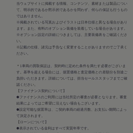
サービスと純正部品
当ウェブサイトに掲載する情報、コンテンツ、素材または製品につい
フォルクスワーゲン純正部品のメリット
て、明示的であるか黙示的であるかを問わず、何らの保証も行うもの
点検と車検
ではありません。
修理と点検
※掲載されている写真およびイラストは日本仕様と異なる場合があり
エンジンオイルおよびフルード類
ます。また、有料のオプション装備を装着している場合があります。
ホイールとタイヤ
※オプション設定の詳細につきましては、主要装備表をご確認くださ
路上故障に関するサポート
フォルクスワーゲンサービス
い。
アクセサリー
※記載の仕様、諸元は予告なく変更することがありますのでご了承く
Lifestyle & goods
ださい。
Car Navigation System
Drive Recorder
＊1車両の買取保証は、契約時に定めた条件を満たす必要がございま
お客様情報
す。基準を超える場合には、据置価格と査定価格との差額分を別途ご
リサイクルへの取組み
警告灯とインジケーターランプ
負担いただきます。詳細については、担当セールススタッフまでご確
特定整備情報
認ください。
ユーザーガイド
【ファイナンス契約について】
運転上の注意
●ファイナンスのご利用には当社所定の審査が必要となります。審査
自動車リサイクル法
結果によってはご希望に沿えない場合もございます。
ロイヤリティプログラム
●設定可能な据置率は、ご契約車両の経過月数、お支払い期間によっ
安心プログラム
メンテナンスプログラム
て決定されます。
延長保証ウォルフィサポート
【ローンについて】
カスタマーセンター
●表示されている金利はすべて実質年率です。
タイヤパンク補償