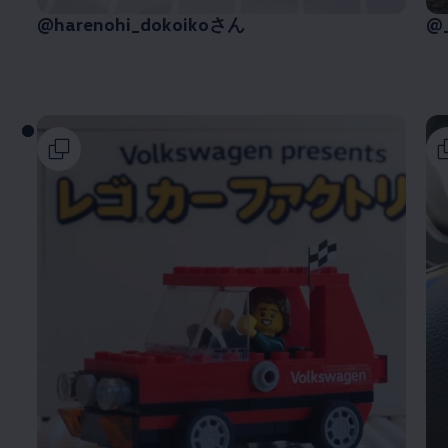
@harenohi_dokoikoさん
@