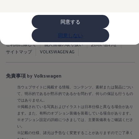
購入検討中の方へ
オファー(購入サポート・金利情報)
オファー
金利情報
同意する
Golf お乗り換えを10万円補助
Tiguan 購入後、5年間の安心サポートが無償
同意しない
Golf Variant お乗り換えを10万円補助
Volkswagenアンバサダープログラム
ご利用に際して
個人情報の取り扱い
お問い合わせ
ファイナンシャルサービス
サイトマップ
VOLKSWAGEN AG
ファイナンシャルサービス
フォルクスワーゲン自動車保険プラス
Volkswagen Card
お支払いシミュレーション
モデル別月々のお支払い例
免責事項 by Volkswagen
ライフスタイルに合ったプランをみつける
カスタマーポータル 登録・ログイン
当ウェブサイトに掲載する情報、コンテンツ、素材または製品につい
Match Maker 登録・ログイン
て、明示的であるか黙示的であるかを問わず、何らの保証も行うもの
補助金・エコカー優遇制度
ではありません。
補助金・エコカー優遇制度
※掲載されている写真およびイラストは日本仕様と異なる場合があり
ID.4
ます。また、有料のオプション装備を装着している場合があります。
Golf
Golf Variant
※オプション設定の詳細につきましては、主要装備表をご確認くださ
Passat
い。
ID. Buzz
※記載の仕様、諸元は予告なく変更することがありますのでご了承く
アフターサービス