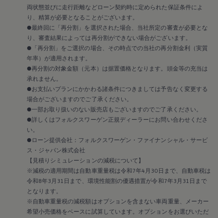
認定中古車
両状態並びに走行距離などローン契約時に定められた保証条件によ
“Certified Pre-Owned”の品質とは
り、精算が必要となることがございます。
延長保証サービスガイド
●最終回に「再分割」を選択された場合、当社所定の審査が必要とな
9つの約束
り、審査結果によっては再分割ができない場合がございます。
スマート買取
●「再分割」をご選択の場合、その時点での当社の再分割金利（実質
キャンペーン/ファイナンスプログラム
フォルクスワーゲンについて
年率）が適用されます。
企業情報
●再分割の対象金額（元本）は据置価格となります。頭金等の充当は
会社概要
承れません。
会社概要EN
●お支払いプランにかかわる諸条件につきましては予告なく変更する
採用情報
場合がございますのでご了承ください。
正規ディーラー地域別採用情報
●一部お取り扱いのない販売店もございますのでご了承ください。
倫理・リスク管理・コンプライアンス
プレスリリース
●詳しくはフォルクスワーゲン正規ディーラーにお問い合わせくださ
2025
い。
2024
●ローン提供会社：フォルクスワーゲン・ファイナンシャル・サービ
2023
ス・ジャパン株式会社
2022
【見積りシミュレーションの減税について】
2021
※減税の適用期間は自動車重量税は令和7年4月30日まで、自動車税は
2020
2019
令和8年3月31日まで、環境性能割の優遇措置が令和7年3月31日まで
2018
となります。
2017
※自動車重量税の減税額はオプションを含まない車両重量、メーカー
2016
希望小売価格をベースに試算しています。オプションをお選びいただ
2015