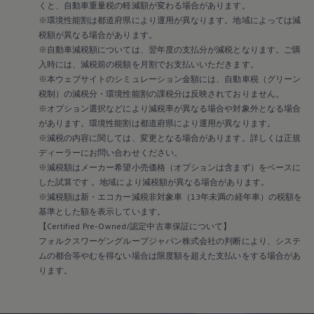
くと、自動車重量税の軽減額が変わる場合があります。
リコール関連情報
※環境性能割は都道府県により運用が異なります。地域によっては減
セーフティ マイスター
税額が異なる場合があります。
※自動車減税額については、翌年度の支払分が減税となります。ご購
入時には、減税前の税額を月割でお支払いいただきます。
※本ウェブサイトのシミュレーション金額には、自動車税（グリーン
税制）の減税分・環境性能割の課税分は反映されておりません。
※オプション選択などにより減税率が異なる場合や対象外となる場合
があります。環境性能割は都道府県により運用が異なります。
※減税の内容に関しては、変更となる場合があります。詳しくは正規
ディーラーにお問い合わせください。
※減税額はメーカー希望小売価格（オプションは含まず）をベースに
した試算です 。地域により減税額が異なる場合があります。
※減税額は新・エコカー減税非対象車（13年未満の経年車）の税額を
基準とした額を表示しています。
【Certified Pre-Owned/認定中古車保証について】
フォルクスワーゲングループジャパン株式会社の判断により、システ
ムの都合等やむを得ない場合は限度額を超えた支払いをする場合があ
ります。