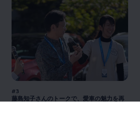
#3
藤島知子さんのトークで、愛車の魅力を再
発見
自動車ジャーナリスト藤島知子さんが、参加車両の
中から注目モデルをピックアップし、
「
Volkswagen
Spotlight Picks」として紹介。オーナーへのインタ