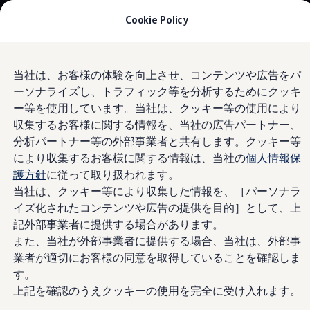
モデル＆見積りシミュレーション
Cookie Policy
デジタルカタログ
セーフティ マイスター
デジタルカタログ
Skip to
Skip
ID. Buzz
当社は、お客様の体験を向上させ、コンテンツや広告をパ
main
to
T-Cross
# Photo 9
ーソナライズし、トラフィック等を分析するためにクッキ
content
footer
Tiguan
Golf
ー等を使用しています。当社は、クッキー等の使用により
Golf GTI
収集するお客様に関する情報を、当社の広告パートナー、
Golf R
分析パートナー等の外部事業者と共有します。クッキー等
Golf Variant
Golf R Variant
により収集するお客様に関する情報は、当社の
個人情報保
Passat
護方針
に従って取り扱われます。
ID.4
当社は、クッキー等により収集した情報を、［パーソナラ
Polo
Polo GTI
イズ化されたコンテンツや広告の提供を目的］として、上
Golf Touran
記外部事業者に提供する場合があります。
T-Roc
また、当社が外部事業者に提供する場合、当社は、外部事
T-Roc R
フォルクスワーゲンマガジン
業者が適切にお客様の同意を取得していることを確認しま
キャンペーン/イベント
す。
ライフスタイル
上記を確認のうえクッキーの使用を完全に受け入れます。
レビュー動画
ブランドストーリー