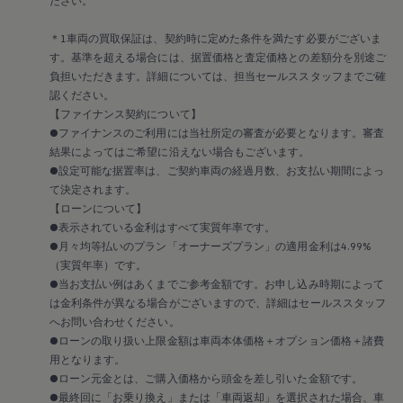
ださい。
サービスと純正部品
フォルクスワーゲン純正部品のメリット
＊1車両の買取保証は、契約時に定めた条件を満たす必要がございま
点検と車検
修理と点検
す。基準を超える場合には、据置価格と査定価格との差額分を別途ご
エンジンオイルおよびフルード類
負担いただきます。詳細については、担当セールススタッフまでご確
ホイールとタイヤ
認ください。
路上故障に関するサポート
【ファイナンス契約について】
フォルクスワーゲンサービス
●ファイナンスのご利用には当社所定の審査が必要となります。審査
アクセサリー
結果によってはご希望に沿えない場合もございます。
Lifestyle & goods
Car Navigation System
●設定可能な据置率は、ご契約車両の経過月数、お支払い期間によっ
Drive Recorder
て決定されます。
お客様情報
【ローンについて】
リサイクルへの取組み
●表示されている金利はすべて実質年率です。
警告灯とインジケーターランプ
●月々均等払いのプラン「オーナーズプラン」の適用金利は4.99%
特定整備情報
（実質年率）です。
ユーザーガイド
運転上の注意
●当お支払い例はあくまでご参考金額です。お申し込み時期によって
自動車リサイクル法
は金利条件が異なる場合がございますので、詳細はセールススタッフ
ロイヤリティプログラム
へお問い合わせください。
安心プログラム
●ローンの取り扱い上限金額は車両本体価格＋オプション価格＋諸費
メンテナンスプログラム
用となります。
延長保証ウォルフィサポート
●ローン元金とは、ご購入価格から頭金を差し引いた金額です。
カスタマーセンター
タイヤパンク補償
●最終回に「お乗り換え」または「車両返却」を選択された場合、車