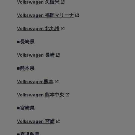
Volkswagen
久留米
Volkswagen
福岡マリーナ
Volkswagen
北九州
■長崎県
Volkswagen
長崎
人がつくる、人の安心。ドイツで磨かれた専門技術
が、あなたを守ります。毎日の様々なシーンで乗る
■熊本県
人を思い、守り抜くために。
Volkswagen熊本
フォルクスワーゲンの哲学「人のための技術」は、
安全性の取り組みにも表れています。人間はミスを
Volkswagen
熊本中央
犯すことがあるため、危険な兆候を見逃さず、疲労
による判断ミスを防ぐ技術が生まれました。
■宮崎県
ドイツのアウトバーンや厳格な安全基準のもとで進
化したこれらの技術は、エントリーグレードから標
Volkswagen
宮崎
準装備され、多くの人に届けられています。あなた
と大切な人を守る「フォルクスワーゲン セーフティ
■鹿児島県