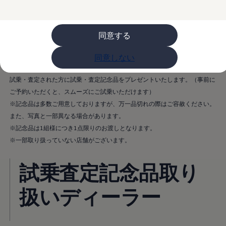
フォルクスワーゲンマガジン
キャンペーン/イベント
ライフスタイル
期間中にご来場で「Volkswagenオリジナルカラビナ付き
レビュー動画
同意する
カップ」を、対象車種ご試乗・査定で「ILLUMSコラボ
ブランドストーリー
購入検討中の方へ
3Wayショルダーポーチ」をプレゼントします。
オファー(購入サポート・金利情報)
同意しない
オファー
※期間中にご来場され、アンケートにご協力いただいた方に来場記念品を、
金利情報
試乗・査定された方に試乗・査定記念品をプレゼントいたします。（事前に
Golf お乗り換えを10万円補助
Tiguan 購入後、5年間の安心サポートが無償
ご予約いただくと、スムーズにご試乗いただけます）
Golf Variant お乗り換えを10万円補助
※記念品は多数ご用意しておりますが、万一品切れの際はご容赦ください。
Volkswagenアンバサダープログラム
また、写真と一部異なる場合があります。
ファイナンシャルサービス
ファイナンシャルサービス
※記念品は1組様につき1点限りのお渡しとなります。
フォルクスワーゲン自動車保険プラス
※一部取り扱っていない店舗がございます。
Volkswagen Card
お支払いシミュレーション
モデル別月々のお支払い例
試乗査定記念品取り
ライフスタイルに合ったプランをみつける
カスタマーポータル 登録・ログイン
扱いディーラー
Match Maker 登録・ログイン
補助金・エコカー優遇制度
補助金・エコカー優遇制度
ID.4