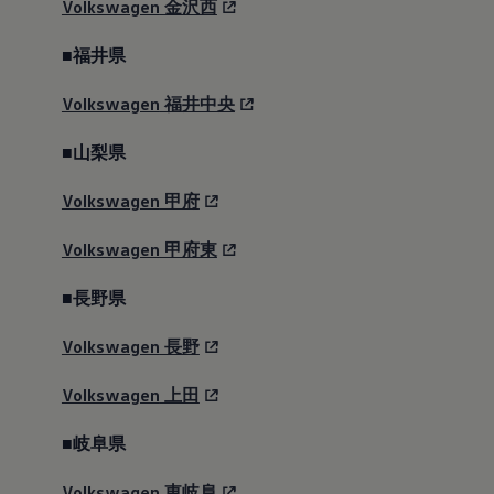
Volkswagen
金沢西
Like No Other.
■福井県
世界が真似できない
Volkswagen
福井中央
クルマを。
■山梨県
誰もが目指し、しかし同じ場所には届かな
Volkswagen
甲府
い。そんな完成度を求めて、半世紀にわたり
Volkswagen
甲府東
進化を続けてきたゴルフ。
■長野県
その歩みが、流行に左右されない“世界が基準
とするクルマ”を体現してきた。妥協を許さな
Volkswagen
長野
い技術の結晶が、飾らない上質な心地よさを
Volkswagen
上田
生み出し、高度な運転支援システムが、時代
のニーズに応える利便性と安全性を叶える。
■岐阜県
これまでも、これからも、時代を超えて長く
Volkswagen
東岐阜