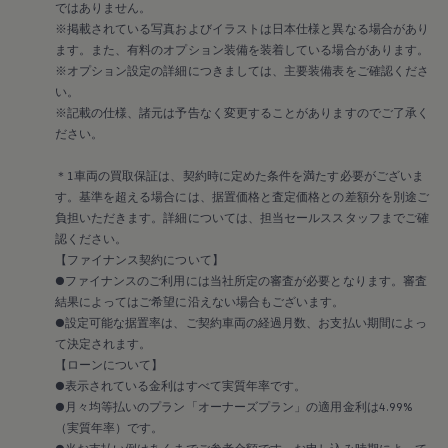
ではありません。
入車・国産車を問わず今のクルマに5年以上お乗りの方
※掲載されている写真およびイラストは日本仕様と異なる場合があり
に。今なら最新の安全技術を備えたゴルフにお乗り換え
ます。また、有料のオプション装備を装着している場合があります。
いただくと、10万円補助が受けられます。お客様の暮ら
※オプション設定の詳細につきましては、主要装備表をご確認くださ
しと社会全体に安心を広げるプログラムです。
い。
※記載の仕様、諸元は予告なく変更することがありますのでご了承く
詳細を確認する
ださい。
お近くのディーラーを検索する
＊1車両の買取保証は、契約時に定めた条件を満たす必要がございま
す。基準を超える場合には、据置価格と査定価格との差額分を別途ご
負担いただきます。詳細については、担当セールススタッフまでご確
認ください。
【ファイナンス契約について】
●ファイナンスのご利用には当社所定の審査が必要となります。審査
結果によってはご希望に沿えない場合もございます。
●設定可能な据置率は、ご契約車両の経過月数、お支払い期間によっ
て決定されます。
【ローンについて】
●表示されている金利はすべて実質年率です。
●月々均等払いのプラン「オーナーズプラン」の適用金利は4.99%
Photo: Golf eTSI R-Line ボディカラー：クリスタルアイスブルーメタリッ
（実質年率）です。
ク (3Y) ＊有償オプションカラー／ブラックルーフ オプション装着車
●当お支払い例はあくまでご参考金額です。お申し込み時期によって