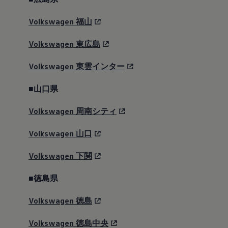
Volkswagen
福山
Volkswagen
東広島
専用エクステリア
Volkswagen
東雲インター
ドアミラーハウジング、ヘッドライトハウジング、
フロントグリル、リヤモデルバッジ〈全てブラッ
■山口県
ク〉
Volkswagen
周南シティ
Volkswagen
山口
Volkswagen
下関
■徳島県
Volkswagen
徳島
Volkswagen
徳島中央