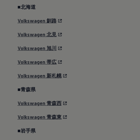
Golf
Golf Variant
■北海道
Passat
ID. Buzz
Volkswagen
釧路
アフターサービス
サービスと純正部品
フォルクスワーゲン純正部品のメリット
Volkswagen
北見
点検と車検
修理と点検
Volkswagen
旭川
エンジンオイルおよびフルード類
ホイールとタイヤ
Volkswagen
帯広
路上故障に関するサポート
フォルクスワーゲンサービス
アクセサリー
Volkswagen
新札幌
Lifestyle & goods
Car Navigation System
■青森県
Drive Recorder
お客様情報
リサイクルへの取組み
Volkswagen
青森西
警告灯とインジケーターランプ
特定整備情報
Volkswagen
青森東
ユーザーガイド
運転上の注意
自動車リサイクル法
■岩手県
ロイヤリティプログラム