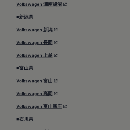
Golf
Volkswagen
湘南鵠沼
■新潟県
見積りシミュレーション
Volkswagen
新潟
試乗予約する
Volkswagen
長岡
3,549,000
円～
Volkswagen
上越
エンジンタイプ
燃費
■富山県
1.5ℓ eTSI®エンジン /
18.8 km/ℓ ,18.7 km/
2.0ℓ TDI®エンジン
ℓ , 20.8 km/ℓ WLTC
Volkswagen
富山
モード、国土交通省
審査値
Volkswagen
高岡
カタログを見る
Volkswagen
富山新庄
Home
モデル＆見積りシミュレーション
■石川県