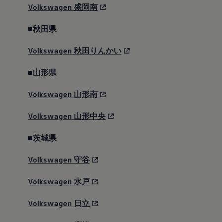
安心プログラム
Volkswagen
盛岡南
メンテナンスプログラム
延長保証ウォルフィサポート
カスタマーセンター
■秋田県
タイヤパンク補償
認定中古車
Volkswagen
秋田りんかい
“Certified Pre-Owned”の品質とは
延長保証サービスガイド
■山形県
9つの約束
スマート買取
キャンペーン/ファイナンスプログラム
Volkswagen
山形南
フォルクスワーゲンについて
企業情報
Volkswagen
山形中央
会社概要
会社概要EN
採用情報
■茨城県
正規ディーラー地域別採用情報
倫理・リスク管理・コンプライアンス
Volkswagen
守谷
プレスリリース
2025
2024
Volkswagen
水戸
2023
2022
Volkswagen
日立
2021
2020