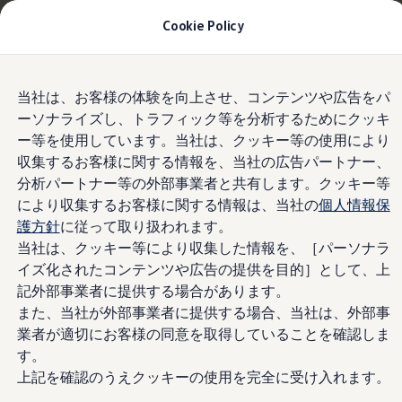
Golfへのお乗り換えを10万円補助＋適用金利
Cookie Policy
1.99%
月々14,300円〜
| 9月30日(水)まで
今すぐチェック
Skip to
Skip
モデル＆見積りシミュレーション
当社は、お客様の体験を向上させ、コンテンツや広告をパ
main
to
フェア期間中にプレゼント！
デジタルカタログ
ーソナライズし、トラフィック等を分析するためにクッキ
content
footer
セーフティ マイスター
ー等を使用しています。当社は、クッキー等の使用により
デジタルカタログ
ID. Buzz
収集するお客様に関する情報を、当社の広告パートナー、
T-Cross
分析パートナー等の外部事業者と共有します。クッキー等
Tiguan
により収集するお客様に関する情報は、当社の
個人情報保
Golf
Golf GTI
護方針
に従って取り扱われます。
Golf R
当社は、クッキー等により収集した情報を、［パーソナラ
Golf Variant
イズ化されたコンテンツや広告の提供を目的］として、上
Golf R Variant
Passat
記外部事業者に提供する場合があります。
ID.4
また、当社が外部事業者に提供する場合、当社は、外部事
Polo
業者が適切にお客様の同意を取得していることを確認しま
Polo GTI
Golf Touran
す。
T-Roc
上記を確認のうえクッキーの使用を完全に受け入れます。
T-Roc R