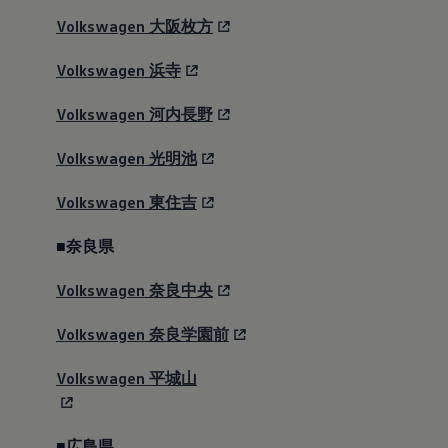
Volkswagen
大阪枚方
Volkswagen
浜寺
Volkswagen
河内長野
Volkswagen
光明池
プレミアムサウンドシステ
Volkswagen
東住吉
ム“Harman Kardon”
総出力480W、12チャンネル-9スピーカー
■奈良県
Volkswagen
奈良中央
Volkswagen
奈良学園前
Volkswagen
平城山
■広島県