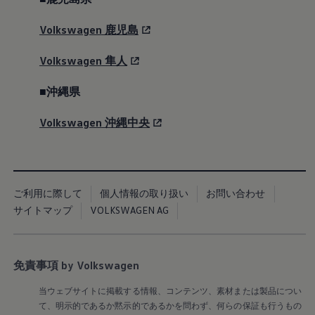
マイスター」。
Volkswagen
鹿児島
詳細はこちら
Volkswagen
隼人
■沖縄県
Special Offer
Volkswagen
沖縄中央
9月30日
まで
(水)
今のクルマに5年以上お乗りの方へ
ご利用に際して
個人情報の取り扱い
お問い合わせ
最新の安全技術を備えたGolfへ
サイトマップ
VOLKSWAGEN AG
のお乗り換えを補助
New price
一律10万円補助＋適用金利1.99% 月々
:
免責事項 by Volkswagen
14,300円〜
当ウェブサイトに掲載する情報、コンテンツ、素材または製品につい
安全性能の低い古いクルマを減らし、より安心の社会に
て、明示的であるか黙示的であるかを問わず、何らの保証も行うもの
貢献することを目指す補助制度がスタートしました。輸