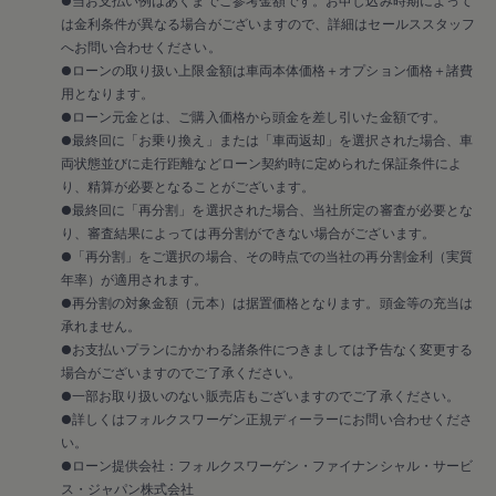
は金利条件が異なる場合がございますので、詳細はセールススタッフ
へお問い合わせください。
●ローンの取り扱い上限金額は車両本体価格＋オプション価格＋諸費
対象期間
2026年7月1日～9月30日まで
用となります。
対象条件
期間中にゴルフ（新車。GTIとRを含む。eTSI / TDI
●ローン元金とは、ご購入価格から頭金を差し引いた金額です。
Active Basic、R Black Edition IIを除く）をご成約および車両登
●最終回に「お乗り換え」または「車両返却」を選択された場合、車
録を完了し、以下の条件を満たす下取り車をお持ちの方。
両状態並びに走行距離などローン契約時に定められた保証条件によ
＊1
● 車検証
内の「初度登録年月」が2021年12月以前 ● 車検証
り、精算が必要となることがございます。
＊1
内の「登録年月日／交付年月日」が2026年6月25日以前 ●
●最終回に「再分割」を選択された場合、当社所定の審査が必要とな
り、審査結果によっては再分割ができない場合がございます。
ナンバープレートの分類番号の上一桁が3、5、7の車両（軽乗
●「再分割」をご選択の場合、その時点での当社の再分割金利（実質
用車を含む）● 商用車・二輪車・三輪車以外の車両
年率）が適用されます。
残価保証型ローン ソリューションズ、ソリューションズ プラ
●再分割の対象金額（元本）は据置価格となります。頭金等の充当は
スおよびオープンエンドリース 3年プランの適用金利は1.99%
承れません。
＊2
（実質年率）
となり、ソリューションズおよびオープンエ
●お支払いプランにかかわる諸条件につきましては予告なく変更する
＊2
ンドリース 5年プランの適用金利は3.49%（実質年率）
とな
場合がございますのでご了承ください。
ります。
●一部お取り扱いのない販売店もございますのでご了承ください。
●詳しくはフォルクスワーゲン正規ディーラーにお問い合わせくださ
い。
＊1 車検証=自動車検査証記録事項。＊2 表示金利適用は期間中（2026年7月1日～
●ローン提供会社：フォルクスワーゲン・ファイナンシャル・サービ
2026年9月30日）に登録、およびファイナンス契約がなされた車両が対象となりま
ス・ジャパン株式会社