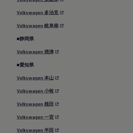
乗り続けられる一台として。変わらない価値
のために、変わり続ける。
Volkswagen
多治見
Volkswagen
岐阜南
Golf Premium Sound
■静岡県
Edition 登場
Volkswagen
焼津
■愛知県
（全国限定500台）
Volkswagen
本山
音を聴くために、走る日があってもいい。
Volkswagen
小牧
先進的な音響技術で評価の高いHarman Kardon
のプレミアムサウンドシステムや、ブラック
Volkswagen
植田
パーツで洗練された専用エクステリアを備え
Volkswagen
一宮
た「Golf Premium Sound Edition」が登場。
Volkswagen
半田
乗るたびに豊かな時間が広がる、限定仕様の