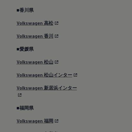
■香川県
18インチアルミホイール
Volkswagen
高松
（ブラック/シルバー）
Volkswagen
香川
Golfの特長
■愛媛県
Volkswagen
松山
Volkswagen
松山インター
Volkswagen
Safety
Volkswagen
新居浜インター
Meister
■福岡県
(セーフティ マイスター)
Volkswagen
福岡