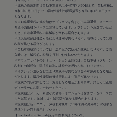
2019
※減税の適用期間は自動車重量税は令和7年4月30日まで、自動車税は
2018
2017
令和8年3月31日まで、環境性能割の優遇措置が令和7年3月31日まで
2016
となります。
2015
※自動車重量税の減税額はオプションを含まない車両重量、メーカー
リコール関連情報
希望小売価格をベースに試算しています。オプションをお選びいただ
セーフティ マイスター
くと、自動車重量税の軽減額が変わる場合があります。
※環境性能割は都道府県により運用が異なります。地域によっては減
税額が異なる場合があります。
※自動車減税額については、翌年度の支払分が減税となります。ご購
入時には、減税前の税額を月割でお支払いいただきます。
※本ウェブサイトのシミュレーション金額には、自動車税（グリーン
税制）の減税分・環境性能割の課税分は反映されておりません。
※オプション選択などにより減税率が異なる場合や対象外となる場合
があります。環境性能割は都道府県により運用が異なります。
※減税の内容に関しては、変更となる場合があります。詳しくは正規
ディーラーにお問い合わせください。
※減税額はメーカー希望小売価格（オプションは含まず）をベースに
した試算です 。地域により減税額が異なる場合があります。
※減税額は新・エコカー減税非対象車（13年未満の経年車）の税額を
基準とした額を表示しています。
【Certified Pre-Owned/認定中古車保証について】