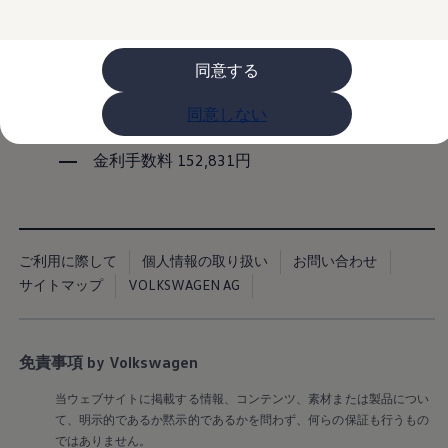
フォルクスワーゲンマガジン
初回の支払い額 16,631円
キャンペーン/イベント
ライフスタイル
月々の支払い額 14,300円×34回
レビュー動画
同意する
ブランドストーリー
ボーナス月加算額 140,000円×6回
購入検討中の方へ
最終回の支払い額 1,960,000円（買取保証付
オファー(購入サポート・金利情報)
同意しない
オファー
き）*1
金利情報
金利手数料 152,831円
Golf お乗り換えを10万円補助
Tiguan 購入後、5年間の安心サポートが無償
Golf Variant お乗り換えを10万円補助
Volkswagenアンバサダープログラム
ファイナンシャルサービス
ファイナンシャルサービス
ご利用に際して
個人情報の取り扱い
お問い合わせ
フォルクスワーゲン自動車保険プラス
サイトマップ
VOLKSWAGEN AG
Volkswagen Card
お支払いシミュレーション
モデル別月々のお支払い例
ライフスタイルに合ったプランをみつける
カスタマーポータル 登録・ログイン
免責事項 by Volkswagen
Match Maker 登録・ログイン
補助金・エコカー優遇制度
当ウェブサイトに掲載する情報、コンテンツ、素材または製品につい
補助金・エコカー優遇制度
て、明示的であるか黙示的であるかを問わず、何らの保証も行うもの
ID.4
ではありません。