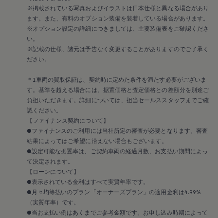
Volkswagen
Safety
※掲載されている写真およびイラストは日本仕様と異なる場合があり
ます。また、有料のオプション装備を装着している場合があります。
Meister
※オプション設定の詳細につきましては、主要装備表をご確認くださ
い。
※記載の仕様、諸元は予告なく変更することがありますのでご了承く
(セーフティ マイスター)
ださい。
＊1車両の買取保証は、契約時に定めた条件を満たす必要がございま
す。基準を超える場合には、据置価格と査定価格との差額分を別途ご
負担いただきます。詳細については、担当セールススタッフまでご確
認ください。
【ファイナンス契約について】
●ファイナンスのご利用には当社所定の審査が必要となります。審査
結果によってはご希望に沿えない場合もございます。
●設定可能な据置率は、ご契約車両の経過月数、お支払い期間によっ
て決定されます。
【ローンについて】
●表示されている金利はすべて実質年率です。
人がつくる、人の安心。ドイツで磨かれた専門技術
●月々均等払いのプラン「オーナーズプラン」の適用金利は4.99%
が、あなたを守ります。毎日の様々なシーンで乗る
（実質年率）です。
人を思い、守り抜くために。
●当お支払い例はあくまでご参考金額です。お申し込み時期によって