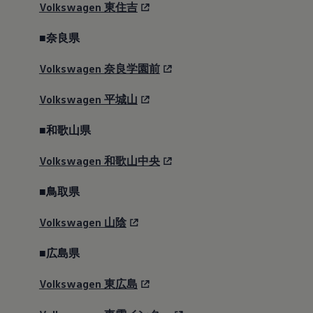
Golf R Black Edition
Volkswagen
東住吉
■奈良県
II 登場
Volkswagen
奈良学園前
(全国限定500台)
Volkswagen
平城山
目にも、耳にも、衝撃が走る。
■和歌山県
“Racing”の称号を持つ究極の存在ゴルフ Rが、さら
に研ぎ澄まされ、かつてない領域へ。「Black
Volkswagen
和歌山中央
Edition II」登場。全身を精悍なブラックパーツで統
■鳥取県
一するとともに、洗練されたドルフィングレーメタ
リックを追加。
Volkswagen
山陰
*1
0-100km/h加速4.6秒
、最高速度270km/hという
*2
歴代最速
のポテンシャルを内に秘め、サーキット
■広島県
で数々の栄光を積み重ねるアクラポヴィッチのエキ
ゾーストが刺激的なサウンドを響かせる。
Volkswagen
東広島
さらに、専用の「スペシャルモード/ドリフトモー
*3
ド
」は、限界域で意のままのパフォーマンスを引