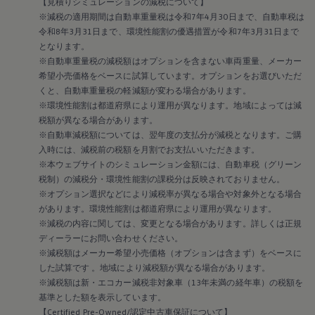
【見積りシミュレーションの減税について】
今のクルマに5年以上お乗りの方へ
※減税の適用期間は自動車重量税は令和7年4月30日まで、自動車税は
最新の安全技術を備えたGolf R
令和8年3月31日まで、環境性能割の優遇措置が令和7年3月31日まで
となります。
へのお乗り換えを補助
※自動車重量税の減税額はオプションを含まない車両重量、メーカー
New price
一律10万円補助＋適用金利1.99% 月々
:
希望小売価格をベースに試算しています。オプションをお選びいただ
21,500円〜
くと、自動車重量税の軽減額が変わる場合があります。
※環境性能割は都道府県により運用が異なります。地域によっては減
安全性能の低い古いクルマを減らし、より安心の社会に
税額が異なる場合があります。
貢献することを目指す補助制度がスタートしました。輸
※自動車減税額については、翌年度の支払分が減税となります。ご購
入車・国産車を問わず今のクルマに5年以上お乗りの方
入時には、減税前の税額を月割でお支払いいただきます。
に。今なら最新の安全技術を備えたゴルフRにお乗り換え
※本ウェブサイトのシミュレーション金額には、自動車税（グリーン
いただくと、10万円補助が受けられます。お客様の暮ら
税制）の減税分・環境性能割の課税分は反映されておりません。
しと社会全体に安心を広げるプログラムです。
※オプション選択などにより減税率が異なる場合や対象外となる場合
があります。環境性能割は都道府県により運用が異なります。
詳細を確認する
※減税の内容に関しては、変更となる場合があります。詳しくは正規
ディーラーにお問い合わせください。
お近くのディーラーを検索する
※減税額はメーカー希望小売価格（オプションは含まず）をベースに
した試算です 。地域により減税額が異なる場合があります。
※減税額は新・エコカー減税非対象車（13年未満の経年車）の税額を
基準とした額を表示しています。
【Certified Pre-Owned/認定中古車保証について】