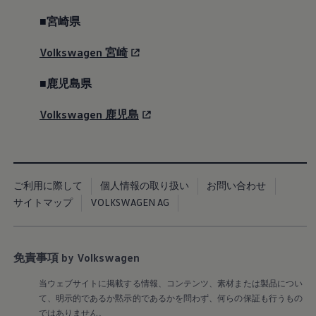
■宮崎県
Volkswagen
宮崎
■鹿児島県
“Akrapovic”チタンエキゾーストシステム
R
Volkswagen
鹿児島
（デュアルツインエキゾーストパイプ）
ン
ご利用に際して
個人情報の取り扱い
お問い合わせ
サイトマップ
VOLKSWAGEN AG
Golf R Black Edition
IIの特徴
免責事項 by Volkswagen
当ウェブサイトに掲載する情報、コンテンツ、素材または製品につい
て、明示的であるか黙示的であるかを問わず、何らの保証も行うもの
ではありません。