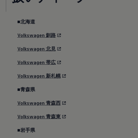
Golf Variant
Passat
ID. Buzz
アフターサービス
■北海道
サービスと純正部品
フォルクスワーゲン純正部品のメリット
点検と車検
Volkswagen
釧路
修理と点検
エンジンオイルおよびフルード類
Volkswagen
北見
ホイールとタイヤ
路上故障に関するサポート
フォルクスワーゲンサービス
Volkswagen
帯広
アクセサリー
Lifestyle & goods
Volkswagen
新札幌
Car Navigation System
Drive Recorder
お客様情報
■青森県
リサイクルへの取組み
警告灯とインジケーターランプ
Volkswagen
青森西
特定整備情報
ユーザーガイド
Volkswagen
青森東
運転上の注意
自動車リサイクル法
ロイヤリティプログラム
■岩手県
安心プログラム