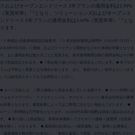
スおよびオープンエンドリース 3年プランの適用金利は1.99%
＊2
（実質年率）
となり、ソリューションズおよびオープンエ
＊2
ンドリース 5年プランの適用金利は3.49%（実質年率）
とな
ります。
＊1 車検証=自動車検査証記録事項。＊2 表示金利適用は期間中（2026年7月1日～
2026年9月30日）に登録、およびファイナンス契約がなされた車両が対象となりま
す。また適用金利は数か月ごとに見直され、表示適用期間以降の適用金利はその時
点で別途設定されます。● 一部お取り扱いのない販売店もございます。● 本プログ
ラムは予告なく変更となる場合があります。また、最新の詳しい条件などにつきま
しては販売店スタッフまでお問合せください。
● ローン元金とは、ご購入価格から頭金を差し引いた金額です。● ローン利用には
フォルクスワーゲン・ファイナンシャル・サービス・ジャパン株式会社所定の審査
が必要となります。審査結果によってはご希望に沿えない場合もございます。 ●
ローンご利用額は万円単位となります。10,000円未満の端数は頭金に組み込まれま
す。 ● 取り扱い上限金額は、車両本体価格＋アクセサリー価格＋諸費用（任意保
険を除く）となります。 ● 最終回のお支払い（据置価格）は「新車にお乗換え」
「据置価格を再分割でお支払い」「車両を返却して精算」の中からご選択いただけ