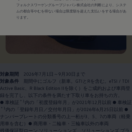
フォルクスワーゲングループジャパン株式会社の判断により、システ
ムの都合等やむを得ない場合は限度額を超えた支払いをする場合があ
ります。
対象期間
2026年7月1日～9月30日まで
対象条件
期間中にゴルフ（新車。GTIとRを含む。eTSI / TDI
Active Basic、R Black Edition IIを除く）をご成約および車両登
録を完了し、以下の条件を満たす下取り車をお持ちの方。
＊1
● 車検証
内の「初度登録年月」が2021年12月以前 ● 車検証
＊1
内の「登録年月日／交付年月日」が2026年6月25日以前 ●
ナンバープレートの分類番号の上一桁が3、5、7の車両（軽乗
用車を含む）● 商用車・二輪車・三輪車以外の車両
残価保証型ローン ソリューションズ、ソリューションズ プラ