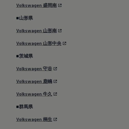
メンテナンスプログラム
Volkswagen
盛岡南
延長保証ウォルフィサポート
カスタマーセンター
タイヤパンク補償
■山形県
認定中古車
“Certified Pre-Owned”の品質とは
Volkswagen
山形南
延長保証サービスガイド
9つの約束
スマート買取
Volkswagen
山形中央
キャンペーン/ファイナンスプログラム
フォルクスワーゲンについて
■茨城県
企業情報
会社概要
会社概要EN
Volkswagen
守谷
採用情報
正規ディーラー地域別採用情報
Volkswagen
鹿嶋
倫理・リスク管理・コンプライアンス
プレスリリース
Volkswagen
牛久
2025
2024
2023
■群馬県
2022
2021
Volkswagen
桐生
2020
2019