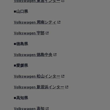
Volkswagen
東雲インター
き出す。姿も、走りも、特別に仕立てたこの一台
が、五感に次々と衝撃を走らせる。
■山口県
*1 欧州測定値。*2 0-100km/h加速4.6秒および270km/hは、今まで
Volkswagen
周南シティ
日本で発売されたゴルフ Rの中で、特別仕様車ゴルフ R 20 Yearsと並
んで最高値となります。*3 通行が閉鎖されたコース専用であり、経
Volkswagen
宇部
験が豊富なドライバー以外利用しないでください。※公道を走行する
■徳島県
時は、法定速度または制限速度を遵守してください。
Volkswagen
徳島中央
■愛媛県
Volkswagen
松山インター
Volkswagen
新居浜インター
■高知県
Volkswagen
高知