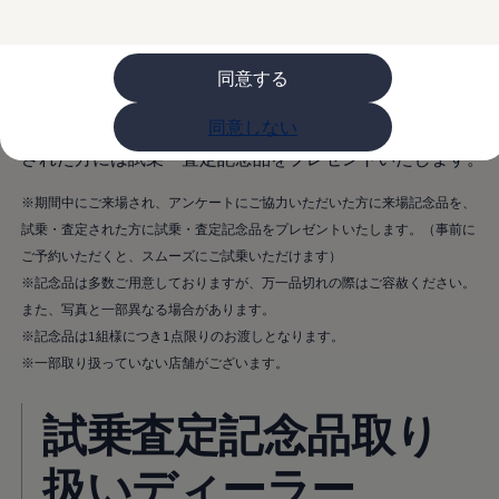
ライフスタイル
レビュー動画
期間中にご来場で「今治ハンドタオル＆国産ヒノキアロマ
ブランドストーリー
同意する
ブロック」を、対象車種ご試乗・査定で「Volkswagenオ
購入検討中の方へ
オファー(購入サポート・金利情報)
リジナルノートセット」をプレゼント！ご来場され、アン
オファー
同意しない
ケートにご協力いただいた方に来場記念品を、試乗・査定
金利情報
された方には試乗・査定記念品をプレゼントいたします。
Golf お乗り換えを10万円補助
Tiguan 購入後、5年間の安心サポートが無償
Golf Variant お乗り換えを10万円補助
※期間中にご来場され、アンケートにご協力いただいた方に来場記念品を、
Volkswagenアンバサダープログラム
試乗・査定された方に試乗・査定記念品をプレゼントいたします。（事前に
ファイナンシャルサービス
ご予約いただくと、スムーズにご試乗いただけます）
ファイナンシャルサービス
フォルクスワーゲン自動車保険プラス
※記念品は多数ご用意しておりますが、万一品切れの際はご容赦ください。
Volkswagen Card
また、写真と一部異なる場合があります。
お支払いシミュレーション
※記念品は1組様につき1点限りのお渡しとなります。
モデル別月々のお支払い例
ライフスタイルに合ったプランをみつける
※一部取り扱っていない店舗がございます。
カスタマーポータル 登録・ログイン
Match Maker 登録・ログイン
試乗査定記念品取り
補助金・エコカー優遇制度
補助金・エコカー優遇制度
ID.4
扱いディーラー
Golf