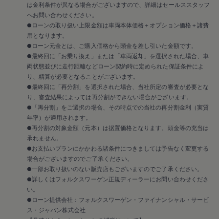
フォルクスワーゲンの哲学「人のための技術」は、
は金利条件が異なる場合がございますので、詳細はセールススタッフ
へお問い合わせください。
安全性の取り組みにも表れています。人間はミスを
●ローンの取り扱い上限金額は車両本体価格＋オプション価格＋諸費
犯すことがあるため、危険な兆候を見逃さず、疲労
用となります。
による判断ミスを防ぐ技術が生まれました。
●ローン元金とは、ご購入価格から頭金を差し引いた金額です。
ドイツのアウトバーンや厳格な安全基準のもとで進
●最終回に「お乗り換え」または「車両返却」を選択された場合、車
化したこれらの技術は、エントリーグレードから標
両状態並びに走行距離などローン契約時に定められた保証条件によ
準装備され、多くの人に届けられています。あなた
り、精算が必要となることがございます。
と大切な人を守る「フォルクスワーゲン セーフティ
●最終回に「再分割」を選択された場合、当社所定の審査が必要とな
り、審査結果によっては再分割ができない場合がございます。
マイスター」。
●「再分割」をご選択の場合、その時点での当社の再分割金利（実質
年率）が適用されます。
詳細はこちら
●再分割の対象金額（元本）は据置価格となります。頭金等の充当は
承れません。
●お支払いプランにかかわる諸条件につきましては予告なく変更する
Special Offer
場合がございますのでご了承ください。
●一部お取り扱いのない販売店もございますのでご了承ください。
●詳しくはフォルクスワーゲン正規ディーラーにお問い合わせくださ
9月30日
まで
い。
(水)
●ローン提供会社：フォルクスワーゲン・ファイナンシャル・サービ
ス・ジャパン株式会社