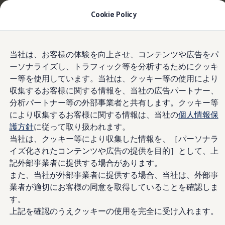
お乗り換えを10万円補助＋適用金利1.99%
月々
Cookie Policy
21,500円〜
| 9月30日(水)まで
今すぐチェック
モデル＆見積りシミュレーション
Skip to
Skip
デジタルカタログ
当社は、お客様の体験を向上させ、コンテンツや広告をパ
main
to
セーフティ マイスター
フェア期間中にプレゼント！
ーソナライズし、トラフィック等を分析するためにクッキ
content
footer
デジタルカタログ
ー等を使用しています。当社は、クッキー等の使用により
ID. Buzz
T-Cross
収集するお客様に関する情報を、当社の広告パートナー、
Tiguan
分析パートナー等の外部事業者と共有します。クッキー等
Golf
により収集するお客様に関する情報は、当社の
個人情報保
Golf GTI
Golf R
護方針
に従って取り扱われます。
Golf Variant
当社は、クッキー等により収集した情報を、［パーソナラ
Golf R Variant
イズ化されたコンテンツや広告の提供を目的］として、上
Passat
ID.4
記外部事業者に提供する場合があります。
Polo
また、当社が外部事業者に提供する場合、当社は、外部事
Polo GTI
業者が適切にお客様の同意を取得していることを確認しま
Golf Touran
T-Roc
す。
T-Roc R
上記を確認のうえクッキーの使用を完全に受け入れます。
フォルクスワーゲンマガジン
キャンペーン/イベント