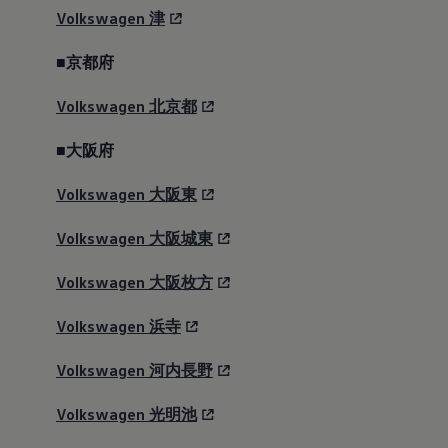
Volkswagen
津
見積りシミュレーション
■京都府
試乗予約する
Volkswagen
北京都
価格
■大阪府
7,149,000
円～
Volkswagen
大阪東
エンジンタイプ
最高出力(ネット値)
Volkswagen
大阪城東
2.0ℓ TSI®エンジン
245kW(333PS)/5,60
0-6500rpm
Volkswagen
大阪枚方
Volkswagen
浜寺
カタログを見る
Volkswagen
河内長野
Home
モデル＆見積りシミュレーション
Volkswagen
光明池