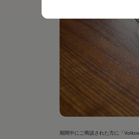
レビュー動画
ブランドストーリー
購入検討中の方へ
オファー(購入サポート・金利情報)
オファー
金利情報
Golf お乗り換えを10万円補助
Tiguan 購入後、5年間の安心サポートが無償
Golf Variant お乗り換えを10万円補助
Volkswagenアンバサダープログラム
ファイナンシャルサービス
ファイナンシャルサービス
フォルクスワーゲン自動車保険プラス
Volkswagen Card
お支払いシミュレーション
モデル別月々のお支払い例
ライフスタイルに合ったプランをみつける
カスタマーポータル 登録・ログイン
Match Maker 登録・ログイン
補助金・エコカー優遇制度
補助金・エコカー優遇制度
ID.4
Golf
期間中にご商談された方に「Volk
Golf Variant