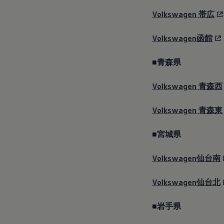
延長保証ウォルフィサポート
カスタマーセンター
Volkswagen
帯広
タイヤパンク補償
認定中古車
“Certified Pre-Owned”の品質とは
Volkswagen函館
延長保証サービスガイド
9つの約束
■青森県
スマート買取
キャンペーン/ファイナンスプログラム
フォルクスワーゲンについて
Volkswagen
青森西
企業情報
会社概要
会社概要EN
Volkswagen
青森東
採用情報
正規ディーラー地域別採用情報
■宮城県
倫理・リスク管理・コンプライアンス
プレスリリース
2025
Volkswagen仙台南
2024
2023
2022
Volkswagen仙台北
2021
2020
■岩手県
2019
2018