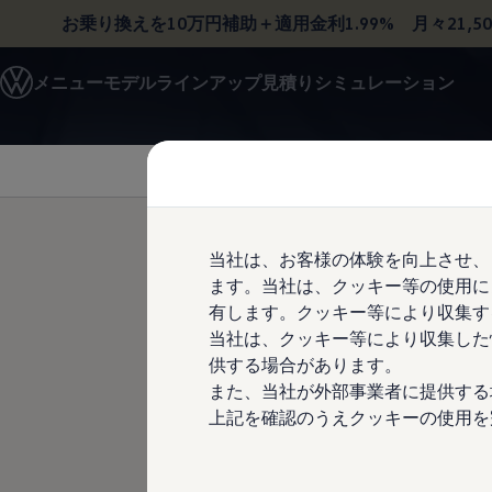
お乗り換えを10万円補助＋適用金利1.99%
月々21,5
モデル＆見積りシミュレーション
メニュー
モデルラインアップ
見積りシミュレーション
デジタルカタログ
セーフティ マイスター
Skip to
Skip
デジタルカタログ
main
to
ID. Buzz
content
footer
T-Cross
Tiguan
Golf
Golf GTI
Golf R
当社は、お客様の体験を向上させ、
Golf Variant
ます。当社は、クッキー等の使用に
Golf R Variant
Passat
有します。クッキー等により収集す
ID.4
当社は、クッキー等により収集した
Polo
供する場合があります。
Polo GTI
Golf Touran
また、当社が外部事業者に提供する
T-Roc
上記を確認のうえクッキーの使用を
T-Roc R
フォルクスワーゲンマガジン
キャンペーン/イベント
ライフスタイル