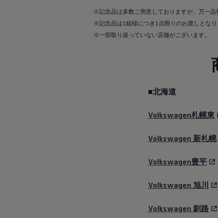
Passat
ID. Buzz
※記念品は多数ご用意しておりますが、万一品
アフターサービス
※記念品は1組様につき1点限りのお渡しとなり
サービスと純正部品
フォルクスワーゲン純正部品のメリット
※一部取り扱っていない店舗がございます。
点検と車検
修理と点検
エンジンオイルおよびフルード類
ホイールとタイヤ
路上故障に関するサポート
フォルクスワーゲンサービス
■北海道
アクセサリー
Lifestyle & goods
Car Navigation System
Volkswagen札幌東
Drive Recorder
お客様情報
Volkswagen
新札幌
リサイクルへの取組み
警告灯とインジケーターランプ
特定整備情報
Volkswagen豊平
ユーザーガイド
運転上の注意
自動車リサイクル法
Volkswagen
旭川
ロイヤリティプログラム
安心プログラム
Volkswagen
釧路
メンテナンスプログラム