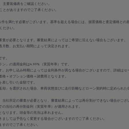
、主要装備表をご確認ください。
ことがありますのでご了承ください。
条件を満たす必要がございます。基準を超える場合には、据置価格と査定価格との
ください。
審査が必要となります。審査結果によってはご希望に沿えない場合もございます。
過月数、お支払い期間によって決定されます。
です。
ン」の適用金利は4.99%（実質年率）です。
す。お申し込み時期によっては金利条件が異なる場合がございますので、詳細はセ
価格＋オプション価格＋諸費用となります。
を差し引いた金額です。
返却」を選択された場合、車両状態並びに走行距離などローン契約時に定められた
、当社所定の審査が必要となり、審査結果によっては再分割ができない場合がござ
での当社の再分割金利（実質年率）が適用されます。
となります。頭金等の充当は承れません。
きましては予告なく変更する場合がございますのでご了承ください。
ますのでご了承ください。