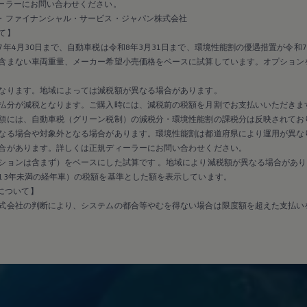
ーラーにお問い合わせください。
・ファイナンシャル・サービス・ジャパン株式会社
て】
年4月30日まで、自動車税は令和8年3月31日まで、環境性能割の優遇措置が令和7
含まない車両重量、メーカー希望小売価格をベースに試算しています。オプション
なります。地域によっては減税額が異なる場合があります。
払分が減税となります。ご購入時には、減税前の税額を月割でお支払いいただきま
額には、自動車税（グリーン税制）の減税分・環境性能割の課税分は反映されてお
なる場合や対象外となる場合があります。環境性能割は都道府県により運用が異な
合があります。詳しくは正規ディーラーにお問い合わせください。
ションは含まず）をベースにした試算です 。地域により減税額が異なる場合があり
13年未満の経年車）の税額を基準とした額を表示しています。
保証について】
式会社の判断により、システムの都合等やむを得ない場合は限度額を超えた支払い