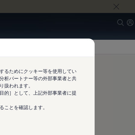
するためにクッキー等を使用してい
分析パートナー等の外部事業者と共
り扱われます。
n カタログ
目的］として、上記外部事業者に提
ることを確認します。