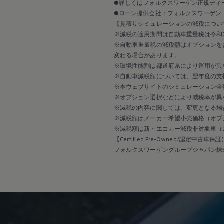
延長保証ウォルフィサポート
●詳しくはフォルクスワーゲン正規ディ
カスタマーセンター
●ローン提供会社：フォルクスワーゲン
タイヤパンク補償
【見積りシミュレーションの減税につい
認定中古車
※減税の適用期間は自動車重量税は令和7
“Certified Pre-Owned”の品質とは
延長保証サービスガイド
※自動車重量税の減税額はオプションを
9つの約束
変わる場合があります。
スマート買取
※環境性能割は都道府県により運用が異
キャンペーン/ファイナンスプログラム
※自動車減税額については、翌年度の支
フォルクスワーゲンについて
※本ウェブサイトのシミュレーション金
企業情報
※オプション選択などにより減税率が異
会社概要
会社概要EN
※減税の内容に関しては、変更となる場
採用情報
※減税額はメーカー希望小売価格（オプ
正規ディーラー地域別採用情報
※減税額は新・エコカー減税非対象車（
倫理・リスク管理・コンプライアンス
【Certified Pre-Owned/認定中古車
プレスリリース
フォルクスワーゲングループジャパン株
2025
2024
2023
2022
2021
2020
2019
2018