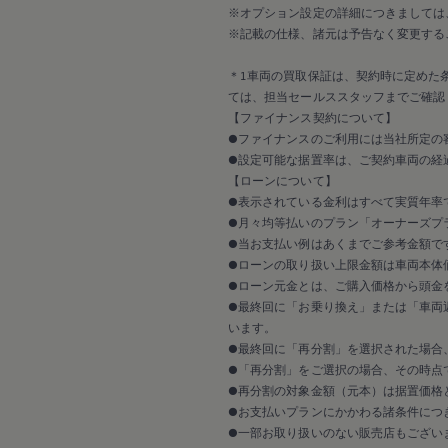
Passat
※オプション設定の詳細につきましては
ID. Buzz
アフターサービス
※記載の仕様、諸元は予告なく変更する
サービスと純正部品
フォルクスワーゲン純正部品のメリット
＊1車両の買取保証は、契約時に定めた
点検と車検
ては、担当セールススタッフまでご確認
修理と点検
【ファイナンス契約について】
エンジンオイルおよびフルード類
●ファイナンスのご利用には当社所定の
ホイールとタイヤ
路上故障に関するサポート
●設定可能な据置率は、ご契約車両の経
フォルクスワーゲンサービス
【ローンについて】
アクセサリー
●表示されている金利はすべて実質年率
Lifestyle & goods
●月々均等払いのプラン「オーナーズプラ
Car Navigation System
●当お支払い例はあくまでご参考金額で
Drive Recorder
●ローンの取り扱い上限金額は車両本体
お客様情報
リサイクルへの取組み
●ローン元金とは、ご購入価格から頭金
警告灯とインジケーターランプ
●最終回に「お乗り換え」または「車両
特定整備情報
います。
ユーザーガイド
●最終回に「再分割」を選択された場合
運転上の注意
●「再分割」をご選択の場合、その時点
自動車リサイクル法
●再分割の対象金額（元本）は据置価格
ロイヤリティプログラム
安心プログラム
●お支払いプランにかかわる諸条件につ
メンテナンスプログラム
●一部お取り扱いのない販売店もござい