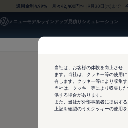
適用金利4.99% 月々42,400円〜
| 9月30日(水)まで
モデル＆見積りシミュレーション
メニュー
モデルラインアップ
見積りシミュレーション
デジタルカタログ
セーフティ マイスター
Skip to
Skip
デジタルカタログ
main
to
ID. Buzz
content
footer
T-Cross
Tiguan
Golf
Golf GTI
Golf R
当社は、お客様の体験を向上させ、
Golf Variant
ます。当社は、クッキー等の使用に
Golf R Variant
Passat
有します。クッキー等により収集す
ID. B
ID.4
当社は、クッキー等により収集した
Polo
供する場合があります。
Polo GTI
Golf Touran
また、当社が外部事業者に提供する
デジタルカタログを見る
T-Roc
上記を確認のうえクッキーの使用を
T-Roc R
フォルクスワーゲンマガジン
キャンペーン/イベント
ライフスタイル