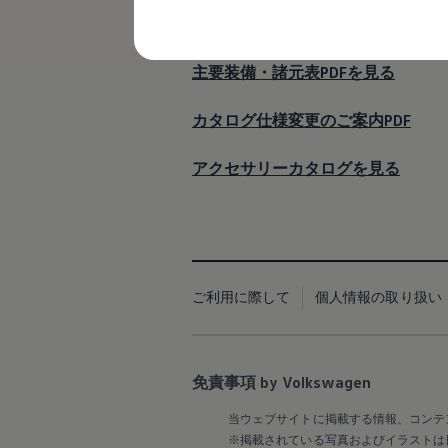
レビュー動画
デジタルカタログを見る
ブランドストーリー
購入検討中の方へ
オファー(購入サポート・金利情報)
主要装備・諸元表PDFを見る
オファー
金利情報
カタログ仕様変更のご案内PDF
Golf お乗り換えを10万円補助
Tiguan 購入後、5年間の安心サポートが無償
Golf Variant お乗り換えを10万円補助
アクセサリーカタログを見る
Volkswagenアンバサダープログラム
ファイナンシャルサービス
ファイナンシャルサービス
フォルクスワーゲン自動車保険プラス
Volkswagen Card
お支払いシミュレーション
モデル別月々のお支払い例
ご利用に際して
個人情報の取り扱い
ライフスタイルに合ったプランをみつける
カスタマーポータル 登録・ログイン
Match Maker 登録・ログイン
補助金・エコカー優遇制度
補助金・エコカー優遇制度
免責事項 by Volkswagen
ID.4
Golf
当ウェブサイトに掲載する情報、コンテ
Golf Variant
※掲載されている写真およびイラストは