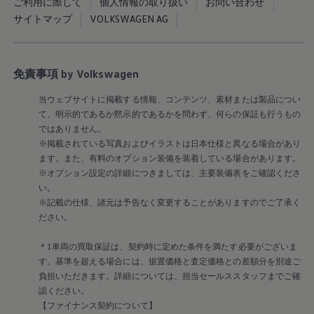
Golf Variant
ご利用に際して
個人情報の取り扱い
お問い合わせ
Passat
サイトマップ
VOLKSWAGEN AG
ID. Buzz
アフターサービス
サービスと純正部品
フォルクスワーゲン純正部品のメリット
免責事項 by Volkswagen
点検と車検
修理と点検
当ウェブサイトに掲載する情報、コンテンツ、素材または製品につい
エンジンオイルおよびフルード類
ホイールとタイヤ
て、明示的であるか黙示的であるかを問わず、何らの保証も行うもの
路上故障に関するサポート
ではありません。
フォルクスワーゲンサービス
※掲載されている写真およびイラストは日本仕様と異なる場合があり
アクセサリー
ます。また、有料のオプション装備を装着している場合があります。
Lifestyle & goods
※オプション設定の詳細につきましては、主要装備表をご確認くださ
Car Navigation System
い。
Drive Recorder
お客様情報
※記載の仕様、諸元は予告なく変更することがありますのでご了承く
リサイクルへの取組み
ださい。
警告灯とインジケーターランプ
特定整備情報
＊1車両の買取保証は、契約時に定めた条件を満たす必要がございま
ユーザーガイド
す。基準を超える場合には、据置価格と査定価格との差額分を別途ご
運転上の注意
負担いただきます。詳細については、担当セールススタッフまでご確
自動車リサイクル法
ロイヤリティプログラム
認ください。
安心プログラム
【ファイナンス契約について】