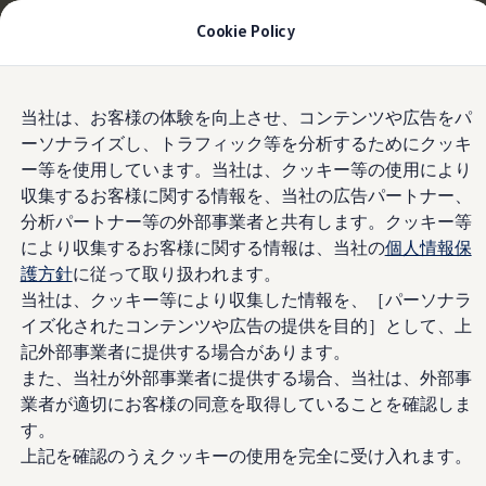
適用金利2.99% 月々22,200円〜
| 9月30日(水)ま
Cookie Policy
で
今すぐチェック
モデル＆見積りシミュレーション
Skip to
Skip
デジタルカタログ
当社は、お客様の体験を向上させ、コンテンツや広告をパ
main
to
セーフティ マイスター
ーソナライズし、トラフィック等を分析するためにクッキ
content
footer
Information
デジタルカタログ
ー等を使用しています。当社は、クッキー等の使用により
ID. Buzz
T-Cross
収集するお客様に関する情報を、当社の広告パートナー、
Tiguan
分析パートナー等の外部事業者と共有します。クッキー等
The new
Golf
ID.4は電気自
により収集するお客様に関する情報は、当社の
個人情報保
Golf GTI
Golf R
護方針
に従って取り扱われます。
動車(EV)補助金
Golf Variant
当社は、クッキー等により収集した情報を、［パーソナラ
Golf R Variant
イズ化されたコンテンツや広告の提供を目的］として、上
Passat
"65万円"対象
ID.4
記外部事業者に提供する場合があります。
Polo
また、当社が外部事業者に提供する場合、当社は、外部事
Polo GTI
業者が適切にお客様の同意を取得していることを確認しま
Golf Touran
T-Roc
す。
T-Roc R
上記を確認のうえクッキーの使用を完全に受け入れます。
フォルクスワーゲンマガジン
キャンペーン/イベント