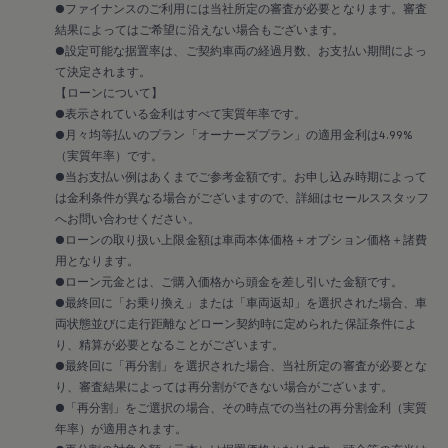
メンテナンスプログラム
●ファイナンスのご利用には当社所定の審査が必要となります。審査
延長保証ウォルフィサポート
結果によってはご希望に沿えない場合もございます。
カスタマーセンター
●設定可能な据置率は、ご契約車両の経過月数、お支払い期間によっ
タイヤパンク補償
て決定されます。
認定中古車
“Certified Pre-Owned”の品質とは
【ローンについて】
延長保証サービスガイド
●表示されている金利はすべて実質年率です。
9つの約束
●月々均等払いのプラン「オーナーズプラン」の適用金利は4.99%
スマート買取
（実質年率）です。
キャンペーン/ファイナンスプログラム
●当お支払い例はあくまでご参考金額です。お申し込み時期によって
フォルクスワーゲンについて
は金利条件が異なる場合がございますので、詳細はセールススタッフ
企業情報
会社概要
へお問い合わせください。
会社概要EN
●ローンの取り扱い上限金額は車両本体価格＋オプション価格＋諸費
採用情報
用となります。
正規ディーラー地域別採用情報
●ローン元金とは、ご購入価格から頭金を差し引いた金額です。
倫理・リスク管理・コンプライアンス
●最終回に「お乗り換え」または「車両返却」を選択された場合、車
プレスリリース
両状態並びに走行距離などローン契約時に定められた保証条件によ
2025
2024
り、精算が必要となることがございます。
2023
●最終回に「再分割」を選択された場合、当社所定の審査が必要とな
2022
り、審査結果によっては再分割ができない場合がございます。
2021
●「再分割」をご選択の場合、その時点での当社の再分割金利（実質
2020
年率）が適用されます。
2019