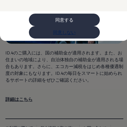
ライフスタイル
レビュー動画
ブランドストーリー
同意する
購入検討中の方へ
オファー(購入サポート・金利情報)
オファー
同意しない
金利情報
Golf お乗り換えを10万円補助
Tiguan 購入後、5年間の安心サポートが無償
Golf Variant お乗り換えを10万円補助
ID.4のご購入には、国の補助金が適用されます。また、お
Volkswagenアンバサダープログラム
住まいの地域により、自治体独自の補助金が適用される場
ファイナンシャルサービス
ファイナンシャルサービス
合もあります。さらに、エコカー減税をはじめ各種優遇制
フォルクスワーゲン自動車保険プラス
度の対象にもなります。ID.4の毎日をスマートに始められ
Volkswagen Card
るサポートの詳細をぜひご確認ください。
お支払いシミュレーション
モデル別月々のお支払い例
ライフスタイルに合ったプランをみつける
カスタマーポータル 登録・ログイン
詳細はこちら
Match Maker 登録・ログイン
補助金・エコカー優遇制度
補助金・エコカー優遇制度
ID.4
Golf