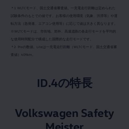
＊1 WLTCモード、国土交通省審査値。一充電走行距離は定められた
試験条件のもとでの値です。お客様の使用環境（気象、渋滞等）や運
転方法（急発進、エアコン使用等）に応じて値は大きく異なります。
※WLTCモードは、市街地、郊外、高速道路の各走行モードを平均的
な使用時間配分で構成した国際的な走行モードです。
＊2 Proの数値。Liteは一充電走行距離（WLTCモード、国土交通省審
査値）409km。
ID.4の特長
Volkswagen
Safety
Meister