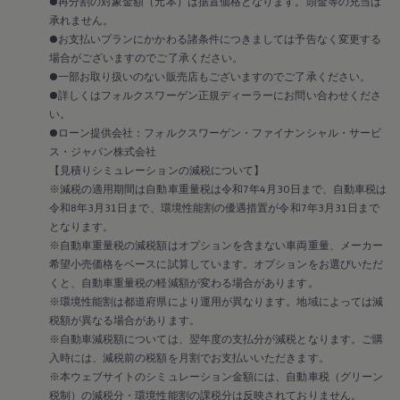
●再分割の対象金額（元本）は据置価格となります。頭金等の充当は
2018
2017
承れません。
2016
●お支払いプランにかかわる諸条件につきましては予告なく変更する
2015
場合がございますのでご了承ください。
リコール関連情報
●一部お取り扱いのない販売店もございますのでご了承ください。
セーフティ マイスター
●詳しくはフォルクスワーゲン正規ディーラーにお問い合わせくださ
い。
●ローン提供会社：フォルクスワーゲン・ファイナンシャル・サービ
ス・ジャパン株式会社
【見積りシミュレーションの減税について】
※減税の適用期間は自動車重量税は令和7年4月30日まで、自動車税は
令和8年3月31日まで、環境性能割の優遇措置が令和7年3月31日まで
となります。
※自動車重量税の減税額はオプションを含まない車両重量、メーカー
希望小売価格をベースに試算しています。オプションをお選びいただ
くと、自動車重量税の軽減額が変わる場合があります。
※環境性能割は都道府県により運用が異なります。地域によっては減
税額が異なる場合があります。
※自動車減税額については、翌年度の支払分が減税となります。ご購
入時には、減税前の税額を月割でお支払いいただきます。
※本ウェブサイトのシミュレーション金額には、自動車税（グリーン
税制）の減税分・環境性能割の課税分は反映されておりません。