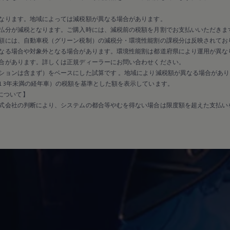
なります。地域によっては減税額が異なる場合があります。
払分が減税となります。ご購入時には、減税前の税額を月割でお支払いいただきま
額には、自動車税（グリーン税制）の減税分・環境性能割の課税分は反映されてお
なる場合や対象外となる場合があります。環境性能割は都道府県により運用が異な
合があります。詳しくは正規ディーラーにお問い合わせください。
ションは含まず）をベースにした試算です 。地域により減税額が異なる場合があり
13年未満の経年車）の税額を基準とした額を表示しています。
保証について】
式会社の判断により、システムの都合等やむを得ない場合は限度額を超えた支払い