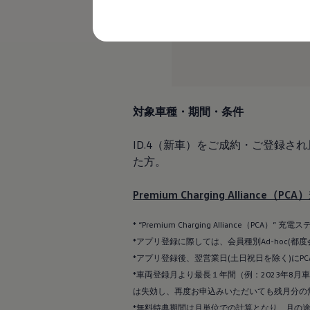
レビュー動画
ブランドストーリー
購入検討中の方へ
オファー(購入サポート・金利情報)
オファー
金利情報
Golf お乗り換えを10万円補助
Tiguan 購入後、5年間の安心サポートが無償
Golf Variant お乗り換えを10万円補助
対象車種・期間・条件
Volkswagenアンバサダープログラム
ファイナンシャルサービス
ID.4（新車）をご成約・ご登録され且つ“
ファイナンシャルサービス
フォルクスワーゲン自動車保険プラス
た方。
Volkswagen Card
お支払いシミュレーション
Premium Charging Alliance（
モデル別月々のお支払い例
ライフスタイルに合ったプランをみつける
カスタマーポータル 登録・ログイン
* “Premium Charging Alliance（
Match Maker 登録・ログイン
*アプリ登録に際しては、会員種別Ad-hoc(都
補助金・エコカー優遇制度
*アプリ登録後、翌営業日(土日祝日を除く)に
補助金・エコカー優遇制度
ID.4
*車両登録月より最長１年間（例：2023年8
Golf
は失効し、再度お申込みいただいても残月分の
Golf Variant
*無料特典期間は月単位での計算となり、月の