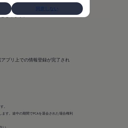
ーラーネットワークの急速充
の充電が時間無制限で最長１
同意しない
料となります。
ーション検索アプリ上での情報登録が完了され
ます。
します。途中の期間でPCAを退会された場合権利
さい。