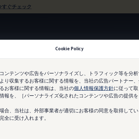
今すぐチェック
Cookie Policy
Information
コンテンツや広告をパーソナライズし、トラフィック等を分析
より収集するお客様に関する情報を、当社の広告パートナー、
るお客様に関する情報は、当社の
個人情報保護方針
に従って取
ご購入特典
情報を、［パーソナライズ化されたコンテンツや広告の提供を
1-2
/
2
場合、当社は、外部事業者が適切にお客様の同意を取得してい
完全に受け入れます。
Premium Charging Alliance（PCA）
フォル
ID.4を新車で購入の場合
（
Volks