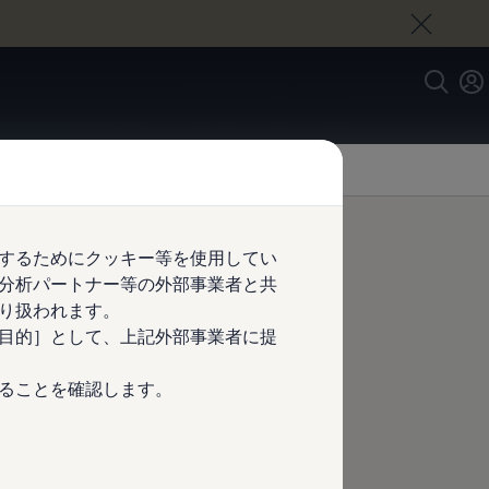
するためにクッキー等を使用してい
分析パートナー等の外部事業者と共
り扱われます。
目的］として、上記外部事業者に提
ることを確認します。
クスワーゲングループ
wagen
、Audi、Porsche）正