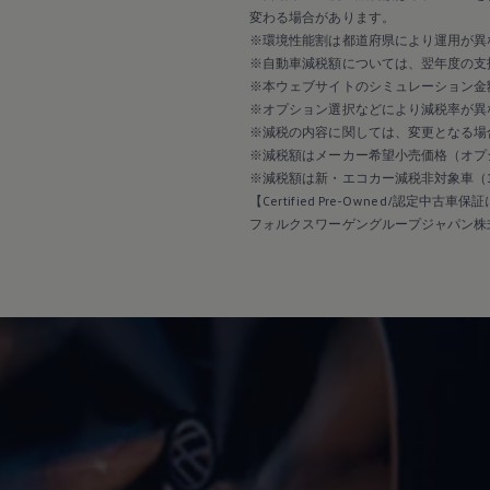
2017
変わる場合があります。
2016
※環境性能割は都道府県により運用が異
2015
リコール関連情報
※自動車減税額については、翌年度の支
セーフティ マイスター
※本ウェブサイトのシミュレーション金
※オプション選択などにより減税率が異
※減税の内容に関しては、変更となる場
※減税額はメーカー希望小売価格（オプ
※減税額は新・エコカー減税非対象車（
【Certified Pre-Owned/認定中古車
フォルクスワーゲングループジャパン株