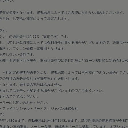
ください。
審査が必要となります。審査結果によってはご希望に沿えない場合もございます。
過月数、お支払い期間によって決定されます。
です。
ン」の適用金利は4.99%（実質年率）です。
す。お申し込み時期によっては金利条件が異なる場合がございますので、詳細はセ
価格＋オプション価格＋諸費用となります。
を差し引いた金額です。
返却」を選択された場合、車両状態並びに走行距離などローン契約時に定められた
、当社所定の審査が必要となり、審査結果によっては再分割ができない場合がござ
での当社の再分割金利（実質年率）が適用されます。
となります。頭金等の充当は承れません。
きましては予告なく変更する場合がございますのでご了承ください。
ますのでご了承ください。
ーラーにお問い合わせください。
・ファイナンシャル・サービス・ジャパン株式会社
て】
年4月30日まで、自動車税は令和8年3月31日まで、環境性能割の優遇措置が令和7
含まない車両重量、メーカー希望小売価格をベースに試算しています。オプション