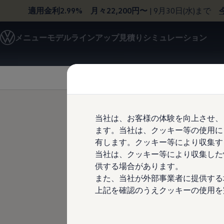
適用金利2.99% 月々22,200円〜
| 9月30日(水)まで
モデル＆見積りシミュレーション
メニュー
モデルラインアップ
見積りシミュレーション
デジタルカタログ
セーフティ マイスター
Skip to
Skip
デジタルカタログ
main
to
ID. Buzz
content
footer
T-Cross
Tiguan
Golf
Golf GTI
Golf R
当社は、お客様の体験を向上させ、
Golf Variant
ます。当社は、クッキー等の使用に
Golf R Variant
Passat
有します。クッキー等により収集す
ID.4
当社は、クッキー等により収集した
Polo
供する場合があります。
Polo GTI
Golf Touran
また、当社が外部事業者に提供する
T-Roc
上記を確認のうえクッキーの使用を
<b>ご購入特典</b>
T-Roc R
特典内容
フォルクスワーゲンマガジン
キャンペーン/イベント
ライフスタイル