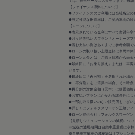
延長保証ウォルフィサポート
ては、担当セールススタッフまでご確認
カスタマーセンター
【ファイナンス契約について】
タイヤパンク補償
●ファイナンスのご利用には当社所定の
認定中古車
●設定可能な据置率は、ご契約車両の経
“Certified Pre-Owned”の品質とは
【ローンについて】
延長保証サービスガイド
●表示されている金利はすべて実質年率
9つの約束
スマート買取
●月々均等払いのプラン「オーナーズプラ
キャンペーン/ファイナンスプログラム
●当お支払い例はあくまでご参考金額で
フォルクスワーゲンについて
●ローンの取り扱い上限金額は車両本体
企業情報
●ローン元金とは、ご購入価格から頭金
会社概要
●最終回に「お乗り換え」または「車両
会社概要EN
います。
採用情報
正規ディーラー地域別採用情報
●最終回に「再分割」を選択された場合
倫理・リスク管理・コンプライアンス
●「再分割」をご選択の場合、その時点
プレスリリース
●再分割の対象金額（元本）は据置価格
2025
●お支払いプランにかかわる諸条件につ
2024
●一部お取り扱いのない販売店もござい
2023
●詳しくはフォルクスワーゲン正規ディ
2022
2021
●ローン提供会社：フォルクスワーゲン
2020
【見積りシミュレーションの減税につい
2019
※減税の適用期間は自動車重量税は令和7
2018
※自動車重量税の減税額はオプションを