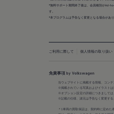
Passat
ID. Buzz
*無料サポート期間終了後は、会員種別がAd-hoc
アフターサービス
す。
サービスと純正部品
*本プログラムは予告なく変更となる場合があ
フォルクスワーゲン純正部品のメリット
点検と車検
修理と点検
エンジンオイルおよびフルード類
ホイールとタイヤ
路上故障に関するサポート
フォルクスワーゲンサービス
アクセサリー
ご利用に際して
個人情報の取り扱い
Lifestyle & goods
Car Navigation System
Drive Recorder
お客様情報
免責事項 by Volkswagen
リサイクルへの取組み
警告灯とインジケーターランプ
特定整備情報
当ウェブサイトに掲載する情報、コンテ
ユーザーガイド
※掲載されている写真およびイラストは
運転上の注意
※オプション設定の詳細につきましては
自動車リサイクル法
※記載の仕様、諸元は予告なく変更する
ロイヤリティプログラム
安心プログラム
＊1車両の買取保証は、契約時に定めた
メンテナンスプログラム