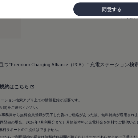
初回登録料/月額基本料/充電料金
規ディ
最長１年間無料
電器で
*5
同意する
年間無
に
Premium Charging Alliance（PCA）” 充電ステ
PCA）規約はこちら
PCA）” 充電ステーション検索アプリ上での情報登録が必要です。
度会員)をご選択ください。
PCA事務局から無料会員登録が完了した旨のご連絡があった後、無料特典が適用され
月車両登録の場合、2024年7月利用分まで）月額基本料と充電料金を無料でご提供いた
無料サポートのご提供はできません。
途中からご利用開始の場合は無料特典期間が短くなりますのであらかじめご了承くだ