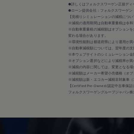
延長保証ウォルフィサポート
●詳しくはフォルクスワーゲン正規ディ
カスタマーセンター
●ローン提供会社：フォルクスワーゲン
タイヤパンク補償
認定中古車
【見積りシミュレーションの減税につい
“Certified Pre-Owned”の品質とは
※減税の適用期間は自動車重量税は令和7
延長保証サービスガイド
※自動車重量税の減税額はオプションを
9つの約束
変わる場合があります。
スマート買取
※環境性能割は都道府県により運用が異
キャンペーン/ファイナンスプログラム
※自動車減税額については、翌年度の支
フォルクスワーゲンについて
企業情報
※本ウェブサイトのシミュレーション金
会社概要
※オプション選択などにより減税率が異
会社概要EN
※減税の内容に関しては、変更となる場
採用情報
※減税額はメーカー希望小売価格（オプ
正規ディーラー地域別採用情報
※減税額は新・エコカー減税非対象車（
倫理・リスク管理・コンプライアンス
【Certified Pre-Owned/認定中古車
プレスリリース
2025
フォルクスワーゲングループジャパン株
2024
2023
2022
2021
2020
2019
2018