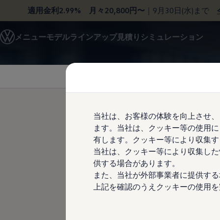
適用金利2.99% 月々20,800円〜
｜9月30日(水)まで
モデル＆見積りシミュレーション
メニュー
モデルラインアップ
見積りシミュレーション
デジタルカタログ
セーフティ マイスター
Skip to
Skip
デジタルカタログ
main
to
ID. Buzz
content
footer
T-Cross
Tiguan
Golf
Golf GTI
Golf R
当社は、お客様の体験を向上させ、
Golf Variant
ます。当社は、クッキー等の使用に
Golf R Variant
Passat
有します。クッキー等により収集す
T-Roc TSI Style Meist
ID.4
当社は、クッキー等により収集した
月々18,600 円（適用金利1.99
Polo
供する場合があります。
Polo GTI
Golf Touran
また、当社が外部事業者に提供する
支払い総額 （含む頭金）4,75
T-Roc
上記を確認のうえクッキーの使用を
T-Roc R
車両本体価格 4,599,000 
フォルクスワーゲンマガジン
キャンペーン/イベント
頭金 1,379,000 円
ライフスタイル