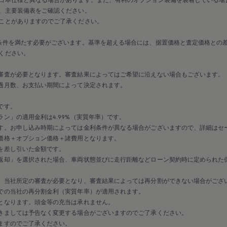
、主要装備表をご確認ください。
ことがありますのでご了承ください。
条件を満たす必要がございます。基準を超える場合には、据置価格と査定価格との
ください。
審査が必要となります。審査結果によってはご希望に沿えない場合もございます。
過月数、お支払い期間によって決定されます。
です。
ン」の適用金利は4.99%（実質年率）です。
す。お申し込み時期によっては金利条件が異なる場合がございますので、詳細はセ
価格＋オプション価格＋諸費用となります。
を差し引いた金額です。
返却」を選択された場合、車両状態並びに走行距離などローン契約時に定められた
、当社所定の審査が必要となり、審査結果によっては再分割ができない場合がござ
での当社の再分割金利（実質年率）が適用されます。
となります。頭金等の充当は承れません。
きましては予告なく変更する場合がございますのでご了承ください。
ますのでご了承ください。