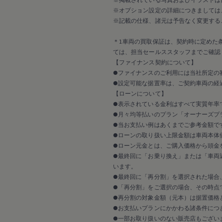
Passat
ID. Buzz
※オプション設定の詳細につきましては
アフターサービス
※記載の仕様、諸元は予告なく変更する
サービスと純正部品
フォルクスワーゲン純正部品のメリット
＊1車両の買取保証は、契約時に定めた
点検と車検
ては、担当セールススタッフまでご確認
修理と点検
エンジンオイルおよびフルード類
【ファイナンス契約について】
ホイールとタイヤ
●ファイナンスのご利用には当社所定の
路上故障に関するサポート
●設定可能な据置率は、ご契約車両の経
フォルクスワーゲンサービス
【ローンについて】
アクセサリー
●表示されている金利はすべて実質年率
Lifestyle & goods
●月々均等払いのプラン「オーナーズプラ
Car Navigation System
Drive Recorder
●当お支払い例はあくまでご参考金額で
お客様情報
●ローンの取り扱い上限金額は車両本体
リサイクルへの取組み
●ローン元金とは、ご購入価格から頭金
警告灯とインジケーターランプ
●最終回に「お乗り換え」または「車両
特定整備情報
います。
ユーザーガイド
●最終回に「再分割」を選択された場合
運転上の注意
自動車リサイクル法
●「再分割」をご選択の場合、その時点
ロイヤリティプログラム
●再分割の対象金額（元本）は据置価格
安心プログラム
●お支払いプランにかかわる諸条件につ
メンテナンスプログラム
●一部お取り扱いのない販売店もござい