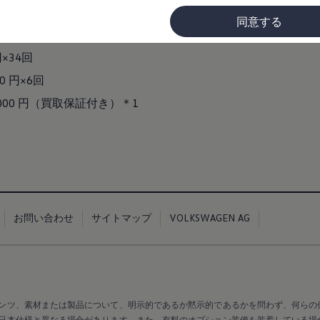
0,000 円​
同意する
円
円×34回
0 円×6回
に
000 円（買取保証付き）​＊1
お問い合わせ
サイトマップ
VOLKSWAGEN AG
ンツ、素材または製品について、明示的であるか黙示的であるかを問わず、何らの
日本仕様と異なる場合があります。また、有料のオプション装備を装着している場