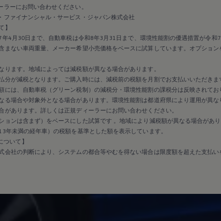
ーラーにお問い合わせください。
・ファイナンシャル・サービス・ジャパン株式会社
て】
年4月30日まで、自動車税は令和8年3月31日まで、環境性能割の優遇措置が令和7
含まない車両重量、メーカー希望小売価格をベースに試算しています。オプション
なります。地域によっては減税額が異なる場合があります。
払分が減税となります。ご購入時には、減税前の税額を月割でお支払いいただきま
額には、自動車税（グリーン税制）の減税分・環境性能割の課税分は反映されてお
なる場合や対象外となる場合があります。環境性能割は都道府県により運用が異な
合があります。詳しくは正規ディーラーにお問い合わせください。
ションは含まず）をベースにした試算です 。地域により減税額が異なる場合があり
13年未満の経年車）の税額を基準とした額を表示しています。
保証について】
式会社の判断により、システムの都合等やむを得ない場合は限度額を超えた支払い