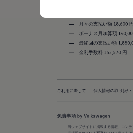
レビュー動画
所要資金（ローン元金）3,22
ブランドストーリー
初回の支払い額 20,170 
購入検討中の方へ
オファー(購入サポート・金利情報)
月々の支払い額 18,600 
オファー
金利情報
ボーナス月加算額 140,00
Golf お乗り換えを10万円補助
Tiguan 購入後、5年間の安心サポートが無償
最終回の支払い額 1,880,
Golf Variant お乗り換えを10万円補助
金利手数料 152,570 円
Volkswagenアンバサダープログラム
ファイナンシャルサービス
ファイナンシャルサービス
フォルクスワーゲン自動車保険プラス
Volkswagen Card
お支払いシミュレーション
モデル別月々のお支払い例
ライフスタイルに合ったプランをみつける
ご利用に際して
個人情報の取り扱い
カスタマーポータル 登録・ログイン
Match Maker 登録・ログイン
補助金・エコカー優遇制度
補助金・エコカー優遇制度
免責事項 by Volkswagen
ID.4
Golf
当ウェブサイトに掲載する情報、コンテ
Golf Variant
※掲載されている写真およびイラストは