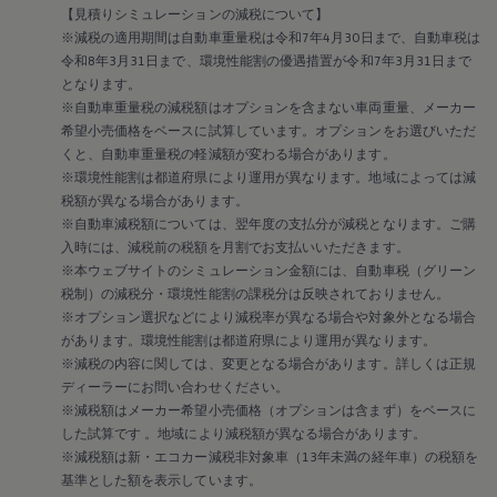
【見積りシミュレーションの減税について】
※減税の適用期間は自動車重量税は令和7年4月30日まで、自動車税は
令和8年3月31日まで、環境性能割の優遇措置が令和7年3月31日まで
となります。
※自動車重量税の減税額はオプションを含まない車両重量、メーカー
希望小売価格をベースに試算しています。オプションをお選びいただ
くと、自動車重量税の軽減額が変わる場合があります。
※環境性能割は都道府県により運用が異なります。地域によっては減
税額が異なる場合があります。
※自動車減税額については、翌年度の支払分が減税となります。ご購
入時には、減税前の税額を月割でお支払いいただきます。
※本ウェブサイトのシミュレーション金額には、自動車税（グリーン
税制）の減税分・環境性能割の課税分は反映されておりません。
※オプション選択などにより減税率が異なる場合や対象外となる場合
があります。環境性能割は都道府県により運用が異なります。
※減税の内容に関しては、変更となる場合があります。詳しくは正規
ディーラーにお問い合わせください。
※減税額はメーカー希望小売価格（オプションは含まず）をベースに
した試算です 。地域により減税額が異なる場合があります。
※減税額は新・エコカー減税非対象車（13年未満の経年車）の税額を
基準とした額を表示しています。