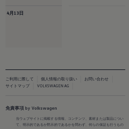
サービスと純正部品
フォルクスワーゲン純正部品のメリット
4月13日
点検と車検
修理と点検
エンジンオイルおよびフルード類
ホイールとタイヤ
路上故障に関するサポート
フォルクスワーゲンサービス
アクセサリー
Lifestyle & goods
Car Navigation System
Drive Recorder
お客様情報
リサイクルへの取組み
警告灯とインジケーターランプ
ご利用に際して
個人情報の取り扱い
お問い合わせ
特定整備情報
サイトマップ
ユーザーガイド
VOLKSWAGEN AG
運転上の注意
自動車リサイクル法
ロイヤリティプログラム
安心プログラム
免責事項 by Volkswagen
メンテナンスプログラム
延長保証ウォルフィサポート
当ウェブサイトに掲載する情報、コンテンツ、素材または製品につい
カスタマーセンター
て、明示的であるか黙示的であるかを問わず、何らの保証も行うもの
タイヤパンク補償