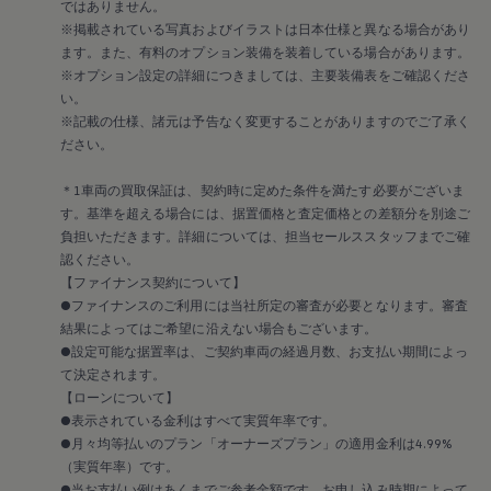
ではありません。
認定中古車
※掲載されている写真およびイラストは日本仕様と異なる場合があり
“Certified Pre-Owned”の品質とは
延長保証サービスガイド
ます。また、有料のオプション装備を装着している場合があります。
9つの約束
※オプション設定の詳細につきましては、主要装備表をご確認くださ
スマート買取
い。
キャンペーン/ファイナンスプログラム
※記載の仕様、諸元は予告なく変更することがありますのでご了承く
フォルクスワーゲンについて
ださい。
企業情報
会社概要
会社概要EN
＊1車両の買取保証は、契約時に定めた条件を満たす必要がございま
採用情報
す。基準を超える場合には、据置価格と査定価格との差額分を別途ご
正規ディーラー地域別採用情報
負担いただきます。詳細については、担当セールススタッフまでご確
倫理・リスク管理・コンプライアンス
認ください。
プレスリリース
【ファイナンス契約について】
2025
●ファイナンスのご利用には当社所定の審査が必要となります。審査
2024
2023
結果によってはご希望に沿えない場合もございます。
2022
●設定可能な据置率は、ご契約車両の経過月数、お支払い期間によっ
2021
て決定されます。
2020
【ローンについて】
2019
●表示されている金利はすべて実質年率です。
2018
●月々均等払いのプラン「オーナーズプラン」の適用金利は4.99%
2017
2016
（実質年率）です。
2015
●当お支払い例はあくまでご参考金額です。お申し込み時期によって