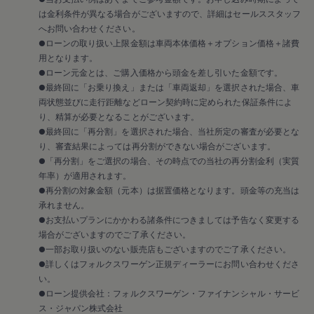
リコール関連情報
は金利条件が異なる場合がございますので、詳細はセールススタッフ
セーフティ マイスター
へお問い合わせください。
●ローンの取り扱い上限金額は車両本体価格＋オプション価格＋諸費
用となります。
●ローン元金とは、ご購入価格から頭金を差し引いた金額です。
●最終回に「お乗り換え」または「車両返却」を選択された場合、車
両状態並びに走行距離などローン契約時に定められた保証条件によ
り、精算が必要となることがございます。
●最終回に「再分割」を選択された場合、当社所定の審査が必要とな
り、審査結果によっては再分割ができない場合がございます。
●「再分割」をご選択の場合、その時点での当社の再分割金利（実質
年率）が適用されます。
●再分割の対象金額（元本）は据置価格となります。頭金等の充当は
承れません。
●お支払いプランにかかわる諸条件につきましては予告なく変更する
場合がございますのでご了承ください。
●一部お取り扱いのない販売店もございますのでご了承ください。
●詳しくはフォルクスワーゲン正規ディーラーにお問い合わせくださ
い。
●ローン提供会社：フォルクスワーゲン・ファイナンシャル・サービ
ス・ジャパン株式会社