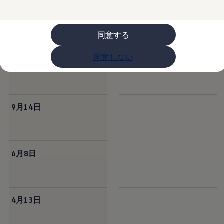
購入検討中の方へ
オファー(購入サポート・金利情報)
オファー
金利情報
同意する
Golf お乗り換えを10万円補助
Tiguan 購入後、5年間の安心サポートが無償
同意しない
Golf Variant お乗り換えを10万円補助
11月16日
Volkswagenアンバサダープログラム
ファイナンシャルサービス
ファイナンシャルサービス
フォルクスワーゲン自動車保険プラス
Volkswagen Card
9月14日
お支払いシミュレーション
モデル別月々のお支払い例
ライフスタイルに合ったプランをみつける
カスタマーポータル 登録・ログイン
Match Maker 登録・ログイン
6月8日
補助金・エコカー優遇制度
補助金・エコカー優遇制度
ID.4
Golf
Golf Variant
4月13日
Passat
ID. Buzz
アフターサービス