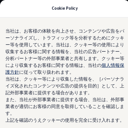
モデル＆見積りシミュレーション
Cookie Policy
デジタルカタログ
セーフティ マイスター
デジタルカタログ
Skip to
Skip
ID. Buzz
当社は、お客様の体験を向上させ、コンテンツや広告をパ
main
to
T-Cross
ーソナライズし、トラフィック等を分析するためにクッキ
content
footer
Information
Tiguan
Golf
ー等を使用しています。当社は、クッキー等の使用により
Golf GTI
収集するお客様に関する情報を、当社の広告パートナー、
Golf R
分析パートナー等の外部事業者と共有します。クッキー等
Golf Variant
Golf R Variant
により収集するお客様に関する情報は、当社の
個人情報保
Passat
護方針
に従って取り扱われます。
2011年
ID.4
当社は、クッキー等により収集した情報を、［パーソナラ
Polo
Polo GTI
イズ化されたコンテンツや広告の提供を目的］として、上
1-4
/
4
Golf Touran
記外部事業者に提供する場合があります。
T-Roc
また、当社が外部事業者に提供する場合、当社は、外部事
T-Roc R
届出/通知日
届出番号
フォルクスワーゲンマガジン
業者が適切にお客様の同意を取得していることを確認しま
キャンペーン/イベント
す。
ライフスタイル
2011年
上記を確認のうえクッキーの使用を完全に受け入れます。
レビュー動画
11月16日
外-1794
ブランドストーリー