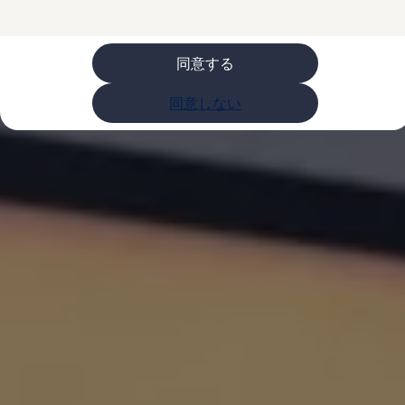
購入検討中の方へ
オファー(購入サポート・金利情報)
オファー
金利情報
同意する
Golf お乗り換えを10万円補助
Tiguan 購入後、5年間の安心サポートが無償
同意しない
Golf Variant お乗り換えを10万円補助
Volkswagenアンバサダープログラム
ファイナンシャルサービス
ファイナンシャルサービス
フォルクスワーゲン自動車保険プラス
Volkswagen Card
お支払いシミュレーション
モデル別月々のお支払い例
ライフスタイルに合ったプランをみつける
カスタマーポータル 登録・ログイン
Match Maker 登録・ログイン
補助金・エコカー優遇制度
補助金・エコカー優遇制度
ID.4
Golf
Golf Variant
Passat
ID. Buzz
アフターサービス