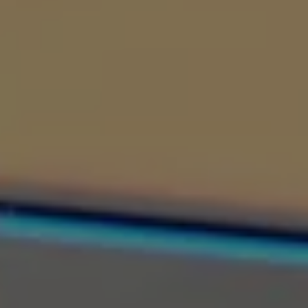
サービスと純正部品
フォルクスワーゲン純正部品のメリット
点検と車検
修理と点検
エンジンオイルおよびフルード類
ホイールとタイヤ
路上故障に関するサポート
フォルクスワーゲンサービス
アクセサリー
Lifestyle & goods
Car Navigation System
Drive Recorder
お客様情報
リサイクルへの取組み
警告灯とインジケーターランプ
特定整備情報
ユーザーガイド
運転上の注意
自動車リサイクル法
ロイヤリティプログラム
安心プログラム
メンテナンスプログラム
延長保証ウォルフィサポート
カスタマーセンター
タイヤパンク補償