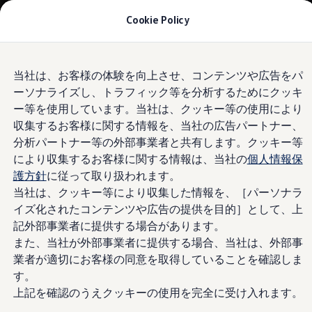
モデル＆見積りシミュレーション
Cookie Policy
デジタルカタログ
セーフティ マイスター
デジタルカタログ
Skip to
Skip
ID. Buzz
当社は、お客様の体験を向上させ、コンテンツや広告をパ
main
to
T-Cross
ーソナライズし、トラフィック等を分析するためにクッキ
content
footer
Tiguan
Golf
ー等を使用しています。当社は、クッキー等の使用により
Golf GTI
収集するお客様に関する情報を、当社の広告パートナー、
Golf R
分析パートナー等の外部事業者と共有します。クッキー等
Golf Variant
Golf R Variant
により収集するお客様に関する情報は、当社の
個人情報保
Passat
護方針
に従って取り扱われます。
ID.4
当社は、クッキー等により収集した情報を、［パーソナラ
Polo
Polo GTI
イズ化されたコンテンツや広告の提供を目的］として、上
Golf Touran
記外部事業者に提供する場合があります。
T-Roc
また、当社が外部事業者に提供する場合、当社は、外部事
T-Roc R
フォルクスワーゲンマガジン
業者が適切にお客様の同意を取得していることを確認しま
キャンペーン/イベント
す。
ライフスタイル
上記を確認のうえクッキーの使用を完全に受け入れます。
レビュー動画
ブランドストーリー