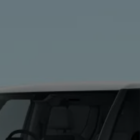
認定中古車
“Certified Pre-Owned”の品質とは
延長保証サービスガイド
9つの約束
スマート買取
キャンペーン/ファイナンスプログラム
フォルクスワーゲンについて
企業情報
会社概要
会社概要EN
採用情報
正規ディーラー地域別採用情報
倫理・リスク管理・コンプライアンス
プレスリリース
2025
2024
2023
2022
2021
2020
2019
2018
2017
2016
2015