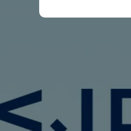
購入検討中の方へ
オファー(購入サポート・金利情報)
オファー
金利情報
Golf お乗り換えを10万円補助
Tiguan 購入後、5年間の安心サポートが無償
Golf Variant お乗り換えを10万円補助
Volkswagenアンバサダープログラム
ファイナンシャルサービス
ファイナンシャルサービス
フォルクスワーゲン自動車保険プラス
Volkswagen Card
お支払いシミュレーション
モデル別月々のお支払い例
ライフスタイルに合ったプランをみつける
カスタマーポータル 登録・ログイン
Match Maker 登録・ログイン
補助金・エコカー優遇制度
補助金・エコカー優遇制度
ID.4
Golf
Golf Variant
Passat
ID. Buzz
アフターサービス