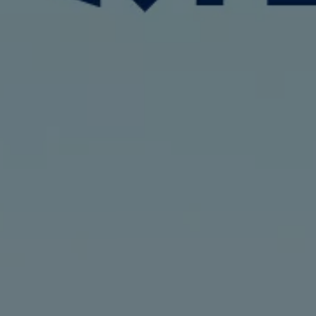
サービスと純正部品
フォルクスワーゲン純正部品のメリット
点検と車検
修理と点検
エンジンオイルおよびフルード類
ホイールとタイヤ
路上故障に関するサポート
フォルクスワーゲンサービス
アクセサリー
Lifestyle & goods
Car Navigation System
Drive Recorder
お客様情報
リサイクルへの取組み
警告灯とインジケーターランプ
特定整備情報
ユーザーガイド
運転上の注意
自動車リサイクル法
ロイヤリティプログラム
安心プログラム
メンテナンスプログラム
延長保証ウォルフィサポート
カスタマーセンター
タイヤパンク補償