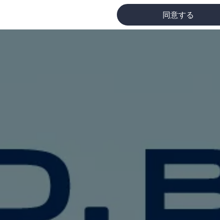
同意する
に