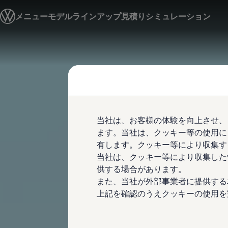
モデル＆見積りシミュレーション
メニュー
モデルラインアップ
見積りシミュレーション
デジタルカタログ
セーフティ マイスター
デジタルカタログ
ID. Buzz
Skip to
Skip
T-Cross
main
to
Tiguan
content
footer
Golf
Golf GTI
Golf R
Golf Variant
Golf R Variant
当社は、お客様の体験を向上させ、
Passat
ID.4
ます。当社は、クッキー等の使用に
Polo
有します。クッキー等により収集す
Polo GTI
当社は、クッキー等により収集した
Golf Touran
T-Roc
供する場合があります。
T-Roc R
また、当社が外部事業者に提供する
フォルクスワーゲンマガジン
上記を確認のうえクッキーの使用を
キャンペーン/イベント
ライフスタイル
レビュー動画
ブランドストーリー