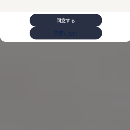
購入検討中の方へ
オファー(購入サポート・金利情報)
オファー
金利情報
同意する
Golf お乗り換えを10万円補助
Tiguan 購入後、5年間の安心サポートが無償
同意しない
Golf Variant お乗り換えを10万円補助
Volkswagenアンバサダープログラム
ファイナンシャルサービス
ファイナンシャルサービス
フォルクスワーゲン自動車保険プラス
Volkswagen Card
お支払いシミュレーション
モデル別月々のお支払い例
ライフスタイルに合ったプランをみつける
カスタマーポータル 登録・ログイン
Match Maker 登録・ログイン
補助金・エコカー優遇制度
補助金・エコカー優遇制度
ID.4
Golf
Golf Variant
Passat
ID. Buzz
アフターサービス