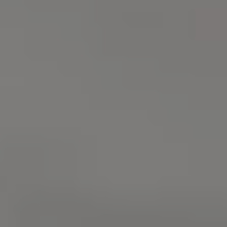
認定中古車
“Certified Pre-Owned”の品質とは
延長保証サービスガイド
9つの約束
スマート買取
キャンペーン/ファイナンスプログラム
フォルクスワーゲンについて
企業情報
会社概要
会社概要EN
採用情報
正規ディーラー地域別採用情報
倫理・リスク管理・コンプライアンス
プレスリリース
2025
2024
2023
2022
2021
2020
2019
2018
2017
2016
2015