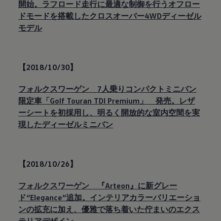
開始。ラフロード走行に最適な制御を行うオフロー
ドモードを搭載したクロスオーバー4WDディーゼル
モデル
【2018/10/30】
フォルクスワーゲン 7人乗りコンパクトミニバン
限定車「Golf Touran TDI Premium」 発売。レザ
ーシートを初採用し、明るく開放的な室内空間を実
現したディーゼルミニバン
【2018/10/26】
フォルクスワーゲン 『Arteon』に新グレー
ド“Elegance”追加。インテリアカラーバリエーショ
ンの拡充に加え、優雅で落ち着いた佇まいのエクス