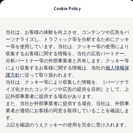
モデル＆見積りシミュレーション
Cookie Policy
デジタルカタログ
セーフティ マイスター
デジタルカタログ
Skip to
Skip
ID. Buzz
当社は、お客様の体験を向上させ、コンテンツや広告をパ
main
to
T-Cross
ーソナライズし、トラフィック等を分析するためにクッキ
content
footer
Tiguan
Golf
ー等を使用しています。当社は、クッキー等の使用により
Golf GTI
収集するお客様に関する情報を、当社の広告パートナー、
Golf R
分析パートナー等の外部事業者と共有します。クッキー等
Golf Variant
Golf R Variant
により収集するお客様に関する情報は、当社の
個人情報保
Passat
護方針
に従って取り扱われます。
ID.4
当社は、クッキー等により収集した情報を、［パーソナラ
Polo
Polo GTI
イズ化されたコンテンツや広告の提供を目的］として、上
Golf Touran
記外部事業者に提供する場合があります。
T-Roc
また、当社が外部事業者に提供する場合、当社は、外部事
T-Roc R
フォルクスワーゲンマガジン
業者が適切にお客様の同意を取得していることを確認しま
キャンペーン/イベント
す。
ライフスタイル
上記を確認のうえクッキーの使用を完全に受け入れます。
レビュー動画
ブランドストーリー