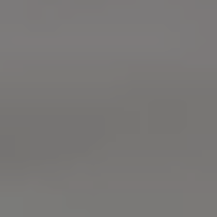
サービスと純正部品
フォルクスワーゲン純正部品のメリット
点検と車検
修理と点検
エンジンオイルおよびフルード類
ホイールとタイヤ
路上故障に関するサポート
フォルクスワーゲンサービス
アクセサリー
Lifestyle & goods
Car Navigation System
Drive Recorder
お客様情報
リサイクルへの取組み
警告灯とインジケーターランプ
特定整備情報
ユーザーガイド
運転上の注意
自動車リサイクル法
ロイヤリティプログラム
安心プログラム
メンテナンスプログラム
延長保証ウォルフィサポート
カスタマーセンター
タイヤパンク補償