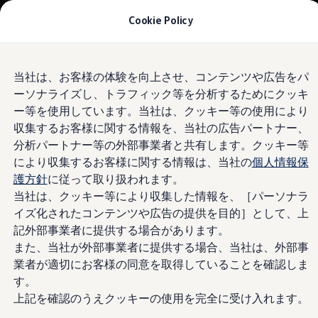
モデル＆見積りシミュレーション
Cookie Policy
デジタルカタログ
セーフティ マイスター
デジタルカタログ
Skip to
Skip
ID. Buzz
当社は、お客様の体験を向上させ、コンテンツや広告をパ
main
to
T-Cross
ーソナライズし、トラフィック等を分析するためにクッキ
content
footer
Tiguan
Golf
ー等を使用しています。当社は、クッキー等の使用により
Golf GTI
収集するお客様に関する情報を、当社の広告パートナー、
Golf R
分析パートナー等の外部事業者と共有します。クッキー等
Golf Variant
Golf R Variant
により収集するお客様に関する情報は、当社の
個人情報保
Passat
護方針
に従って取り扱われます。
ID.4
当社は、クッキー等により収集した情報を、［パーソナラ
Polo
Polo GTI
イズ化されたコンテンツや広告の提供を目的］として、上
Golf Touran
記外部事業者に提供する場合があります。
T-Roc
また、当社が外部事業者に提供する場合、当社は、外部事
T-Roc R
フォルクスワーゲンマガジン
業者が適切にお客様の同意を取得していることを確認しま
キャンペーン/イベント
す。
ライフスタイル
上記を確認のうえクッキーの使用を完全に受け入れます。
レビュー動画
ブランドストーリー