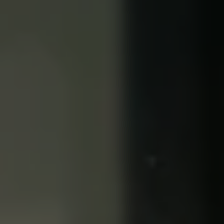
サービスと純正部品
フォルクスワーゲン純正部品のメリット
点検と車検
修理と点検
エンジンオイルおよびフルード類
ホイールとタイヤ
路上故障に関するサポート
フォルクスワーゲンサービス
アクセサリー
Lifestyle & goods
Car Navigation System
Drive Recorder
お客様情報
リサイクルへの取組み
警告灯とインジケーターランプ
特定整備情報
ユーザーガイド
運転上の注意
自動車リサイクル法
ロイヤリティプログラム
安心プログラム
メンテナンスプログラム
延長保証ウォルフィサポート
カスタマーセンター
タイヤパンク補償