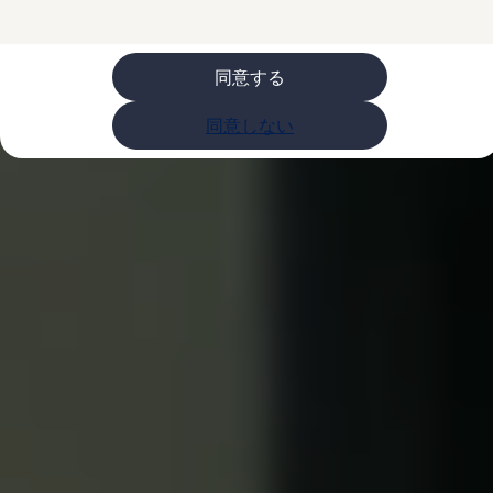
購入検討中の方へ
オファー(購入サポート・金利情報)
オファー
金利情報
同意する
Golf お乗り換えを10万円補助
Tiguan 購入後、5年間の安心サポートが無償
同意しない
Golf Variant お乗り換えを10万円補助
Volkswagenアンバサダープログラム
ファイナンシャルサービス
ファイナンシャルサービス
フォルクスワーゲン自動車保険プラス
Volkswagen Card
お支払いシミュレーション
モデル別月々のお支払い例
ライフスタイルに合ったプランをみつける
カスタマーポータル 登録・ログイン
Match Maker 登録・ログイン
補助金・エコカー優遇制度
補助金・エコカー優遇制度
ID.4
Golf
Golf Variant
Passat
ID. Buzz
アフターサービス