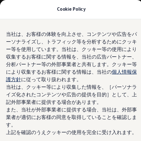
モデル＆見積りシミュレーション
Cookie Policy
デジタルカタログ
セーフティ マイスター
デジタルカタログ
Skip to
Skip
ID. Buzz
当社は、お客様の体験を向上させ、コンテンツや広告をパ
main
to
T-Cross
ーソナライズし、トラフィック等を分析するためにクッキ
content
footer
Tiguan
Golf
ー等を使用しています。当社は、クッキー等の使用により
Golf GTI
収集するお客様に関する情報を、当社の広告パートナー、
Golf R
分析パートナー等の外部事業者と共有します。クッキー等
Golf Variant
Golf R Variant
により収集するお客様に関する情報は、当社の
個人情報保
Passat
護方針
に従って取り扱われます。
ID.4
当社は、クッキー等により収集した情報を、［パーソナラ
Polo
Polo GTI
イズ化されたコンテンツや広告の提供を目的］として、上
Golf Touran
記外部事業者に提供する場合があります。
T-Roc
また、当社が外部事業者に提供する場合、当社は、外部事
T-Roc R
フォルクスワーゲンマガジン
業者が適切にお客様の同意を取得していることを確認しま
キャンペーン/イベント
す。
ライフスタイル
上記を確認のうえクッキーの使用を完全に受け入れます。
レビュー動画
ブランドストーリー