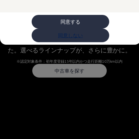
購入検討中の方へ
オファー(購入サポート・金利情報)
オファー
金利情報
同意する
Certified Pre-Owned
Golf お乗り換えを10万円補助
Tiguan 購入後、5年間の安心サポートが無償
同意しない
Golf Variant お乗り換えを10万円補助
認定対象が15年以内の車両まで広がりまし
Volkswagenアンバサダープログラム
ファイナンシャルサービス
た。選べるラインナップが、さらに豊かに。
ファイナンシャルサービス
フォルクスワーゲン自動車保険プラス
※認定対象条件：初年度登録15年以内かつ走行距離10万km以内
Volkswagen Card
お支払いシミュレーション
中古車を探す
モデル別月々のお支払い例
ライフスタイルに合ったプランをみつける
カスタマーポータル 登録・ログイン
Match Maker 登録・ログイン
補助金・エコカー優遇制度
補助金・エコカー優遇制度
ID.4
Golf
Golf Variant
Passat
ID. Buzz
アフターサービス