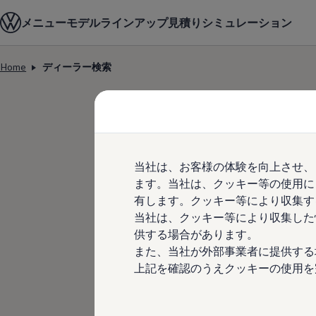
モデル＆見積りシミュレーション
メニュー
モデルラインアップ
見積りシミュレーション
デジタルカタログ
セーフティ マイスター
デジタルカタログ
Home
ディーラー検索
ID. Buzz
Skip to
Skip
T-Cross
main
to
Tiguan
content
footer
Golf
Golf GTI
Golf R
Golf Variant
Golf R Variant
当社は、お客様の体験を向上させ、
Passat
ID.4
ます。当社は、クッキー等の使用に
Polo
有します。クッキー等により収集す
Polo GTI
当社は、クッキー等により収集した
Golf Touran
T-Roc
供する場合があります。
T-Roc R
また、当社が外部事業者に提供する
フォルクスワーゲンマガジン
上記を確認のうえクッキーの使用を
キャンペーン/イベント
ライフスタイル
レビュー動画
ブランドストーリー