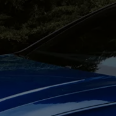
認定中古車
“Certified Pre-Owned”の品質とは
延長保証サービスガイド
9つの約束
スマート買取
キャンペーン/ファイナンスプログラム
フォルクスワーゲンについて
企業情報
会社概要
会社概要EN
採用情報
正規ディーラー地域別採用情報
倫理・リスク管理・コンプライアンス
プレスリリース
2025
2024
2023
2022
2021
2020
2019
2018
2017
2016
2015