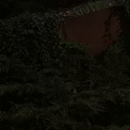
サービスと純正部品
フォルクスワーゲン純正部品のメリット
点検と車検
修理と点検
エンジンオイルおよびフルード類
ホイールとタイヤ
路上故障に関するサポート
フォルクスワーゲンサービス
アクセサリー
Lifestyle & goods
Car Navigation System
Drive Recorder
お客様情報
リサイクルへの取組み
警告灯とインジケーターランプ
特定整備情報
ユーザーガイド
運転上の注意
自動車リサイクル法
ロイヤリティプログラム
安心プログラム
メンテナンスプログラム
延長保証ウォルフィサポート
カスタマーセンター
タイヤパンク補償