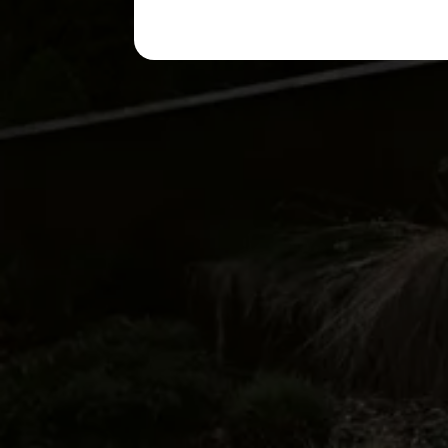
購入検討中の方へ
オファー(購入サポート・金利情報)
オファー
金利情報
Golf お乗り換えを10万円補助
Tiguan 購入後、5年間の安心サポートが無償
Golf Variant お乗り換えを10万円補助
Volkswagenアンバサダープログラム
ファイナンシャルサービス
ファイナンシャルサービス
フォルクスワーゲン自動車保険プラス
Volkswagen Card
お支払いシミュレーション
モデル別月々のお支払い例
ライフスタイルに合ったプランをみつける
カスタマーポータル 登録・ログイン
Match Maker 登録・ログイン
補助金・エコカー優遇制度
補助金・エコカー優遇制度
ID.4
Golf
Golf Variant
Passat
ID. Buzz
アフターサービス