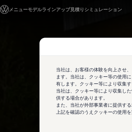
モデル＆見積りシミュレーション
メニュー
モデルラインアップ
見積りシミュレーション
デジタルカタログ
セーフティ マイスター
デジタルカタログ
ID. Buzz
Skip to
Skip
T-Cross
main
to
Tiguan
content
footer
Golf
Golf GTI
Golf R
Golf Variant
Golf R Variant
当社は、お客様の体験を向上させ、
Passat
ID.4
ます。当社は、クッキー等の使用に
Polo
有します。クッキー等により収集す
Polo GTI
当社は、クッキー等により収集した
Golf Touran
T-Roc
供する場合があります。
T-Roc R
また、当社が外部事業者に提供する
フォルクスワーゲンマガジン
上記を確認のうえクッキーの使用を
キャンペーン/イベント
ライフスタイル
レビュー動画
ブランドストーリー