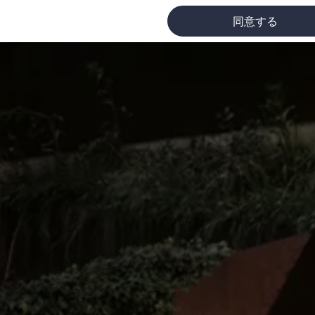
同意する
に