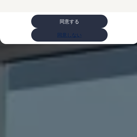
購入検討中の方へ
オファー(購入サポート・金利情報)
オファー
金利情報
同意する
Golf お乗り換えを10万円補助
Tiguan 購入後、5年間の安心サポートが無償
同意しない
Golf Variant お乗り換えを10万円補助
Volkswagenアンバサダープログラム
ファイナンシャルサービス
ファイナンシャルサービス
フォルクスワーゲン自動車保険プラス
Volkswagen Card
お支払いシミュレーション
モデル別月々のお支払い例
ライフスタイルに合ったプランをみつける
カスタマーポータル 登録・ログイン
Match Maker 登録・ログイン
補助金・エコカー優遇制度
補助金・エコカー優遇制度
ID.4
Golf
Golf Variant
Passat
ID. Buzz
アフターサービス