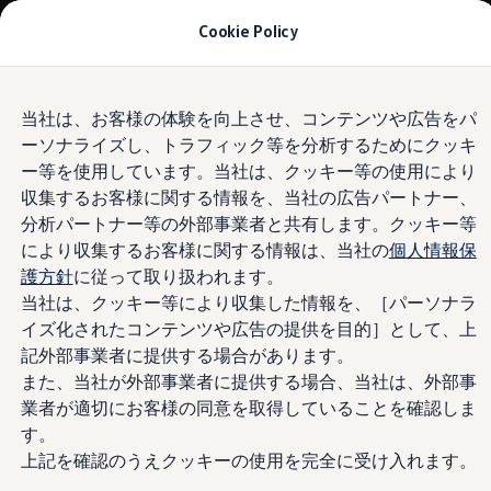
モデル＆見積りシミュレーション
Cookie Policy
デジタルカタログ
セーフティ マイスター
デジタルカタログ
Skip to
Skip
ID. Buzz
当社は、お客様の体験を向上させ、コンテンツや広告をパ
main
to
T-Cross
ーソナライズし、トラフィック等を分析するためにクッキ
content
footer
Tiguan
Golf
ー等を使用しています。当社は、クッキー等の使用により
Golf GTI
収集するお客様に関する情報を、当社の広告パートナー、
Golf R
分析パートナー等の外部事業者と共有します。クッキー等
Golf Variant
Golf R Variant
により収集するお客様に関する情報は、当社の
個人情報保
Passat
護方針
に従って取り扱われます。
ID.4
当社は、クッキー等により収集した情報を、［パーソナラ
Polo
Polo GTI
イズ化されたコンテンツや広告の提供を目的］として、上
Golf Touran
記外部事業者に提供する場合があります。
T-Roc
また、当社が外部事業者に提供する場合、当社は、外部事
T-Roc R
フォルクスワーゲンマガジン
業者が適切にお客様の同意を取得していることを確認しま
キャンペーン/イベント
す。
ライフスタイル
上記を確認のうえクッキーの使用を完全に受け入れます。
レビュー動画
ブランドストーリー