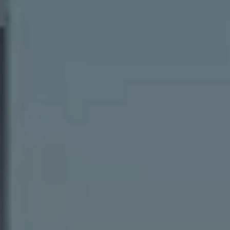
サービスと純正部品
フォルクスワーゲン純正部品のメリット
点検と車検
修理と点検
エンジンオイルおよびフルード類
ホイールとタイヤ
路上故障に関するサポート
フォルクスワーゲンサービス
アクセサリー
Lifestyle & goods
Car Navigation System
Drive Recorder
お客様情報
リサイクルへの取組み
警告灯とインジケーターランプ
特定整備情報
ユーザーガイド
運転上の注意
自動車リサイクル法
ロイヤリティプログラム
安心プログラム
メンテナンスプログラム
延長保証ウォルフィサポート
カスタマーセンター
タイヤパンク補償