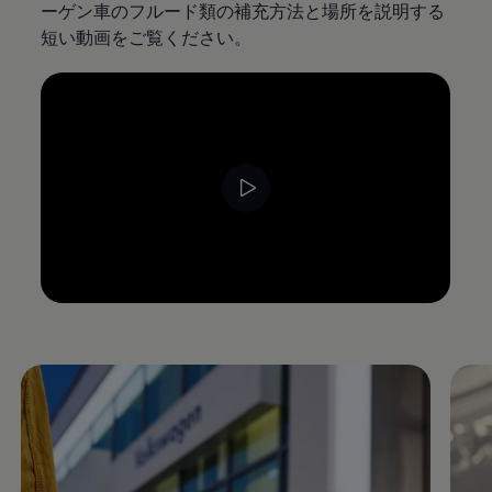
ーゲン車のフルード類の補充方法と場所を説明する
短い動画をご覧ください。
--:--
Remaining time, --:--
Enable fullscreen mode