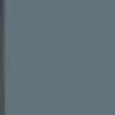
認定中古車
“Certified Pre-Owned”の品質とは
延長保証サービスガイド
9つの約束
スマート買取
キャンペーン/ファイナンスプログラム
フォルクスワーゲンについて
企業情報
会社概要
会社概要EN
採用情報
正規ディーラー地域別採用情報
倫理・リスク管理・コンプライアンス
プレスリリース
2025
2024
2023
2022
2021
2020
2019
2018
2017
2016
2015