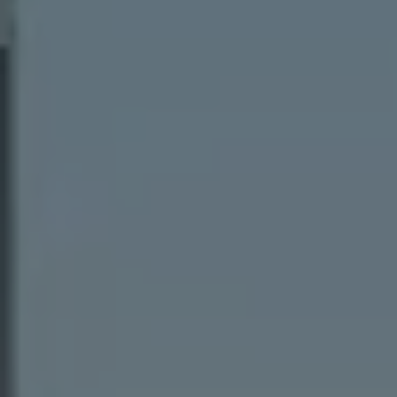
サービスと純正部品
フォルクスワーゲン純正部品のメリット
点検と車検
修理と点検
エンジンオイルおよびフルード類
ホイールとタイヤ
路上故障に関するサポート
フォルクスワーゲンサービス
アクセサリー
Lifestyle & goods
Car Navigation System
Drive Recorder
お客様情報
リサイクルへの取組み
警告灯とインジケーターランプ
特定整備情報
ユーザーガイド
運転上の注意
自動車リサイクル法
ロイヤリティプログラム
安心プログラム
メンテナンスプログラム
延長保証ウォルフィサポート
カスタマーセンター
タイヤパンク補償