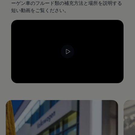
ーゲン車のフルード類の補充方法と場所を説明する
短い動画をご覧ください。
--:--
Remaining time, --:--
Enable fullscreen mode