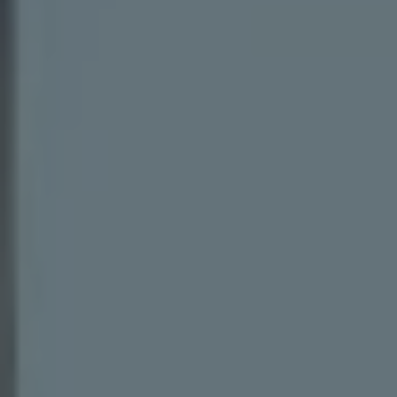
認定中古車
“Certified Pre-Owned”の品質とは
延長保証サービスガイド
9つの約束
スマート買取
キャンペーン/ファイナンスプログラム
フォルクスワーゲンについて
企業情報
会社概要
会社概要EN
採用情報
正規ディーラー地域別採用情報
倫理・リスク管理・コンプライアンス
プレスリリース
2025
2024
2023
2022
2021
2020
2019
2018
2017
2016
2015