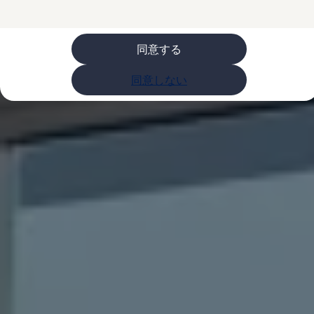
購入検討中の方へ
オファー(購入サポート・金利情報)
オファー
金利情報
同意する
Golf お乗り換えを10万円補助
Tiguan 購入後、5年間の安心サポートが無償
同意しない
Golf Variant お乗り換えを10万円補助
Volkswagenアンバサダープログラム
ファイナンシャルサービス
ファイナンシャルサービス
フォルクスワーゲン自動車保険プラス
Volkswagen Card
お支払いシミュレーション
モデル別月々のお支払い例
ライフスタイルに合ったプランをみつける
カスタマーポータル 登録・ログイン
Match Maker 登録・ログイン
補助金・エコカー優遇制度
補助金・エコカー優遇制度
ID.4
Golf
Golf Variant
Passat
ID. Buzz
アフターサービス