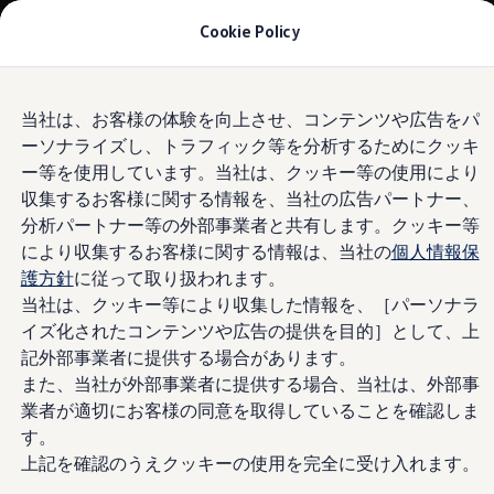
モデル＆見積りシミュレーション
Cookie Policy
デジタルカタログ
セーフティ マイスター
デジタルカタログ
Skip to
Skip
ID. Buzz
当社は、お客様の体験を向上させ、コンテンツや広告をパ
main
to
T-Cross
ーソナライズし、トラフィック等を分析するためにクッキ
content
footer
Tiguan
Golf
ー等を使用しています。当社は、クッキー等の使用により
Golf GTI
収集するお客様に関する情報を、当社の広告パートナー、
Golf R
分析パートナー等の外部事業者と共有します。クッキー等
Golf Variant
Golf R Variant
により収集するお客様に関する情報は、当社の
個人情報保
Passat
護方針
に従って取り扱われます。
ID.4
当社は、クッキー等により収集した情報を、［パーソナラ
Polo
Polo GTI
イズ化されたコンテンツや広告の提供を目的］として、上
Golf Touran
記外部事業者に提供する場合があります。
T-Roc
また、当社が外部事業者に提供する場合、当社は、外部事
T-Roc R
フォルクスワーゲンマガジン
業者が適切にお客様の同意を取得していることを確認しま
キャンペーン/イベント
す。
ライフスタイル
上記を確認のうえクッキーの使用を完全に受け入れます。
レビュー動画
ブランドストーリー