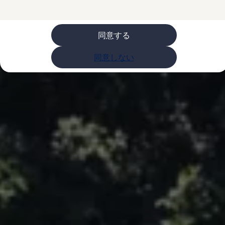
購入検討中の方へ
オファー(購入サポート・金利情報)
オファー
金利情報
同意する
Golf お乗り換えを10万円補助
Tiguan 購入後、5年間の安心サポートが無償
同意しない
Golf Variant お乗り換えを10万円補助
Volkswagenアンバサダープログラム
ファイナンシャルサービス
ファイナンシャルサービス
フォルクスワーゲン自動車保険プラス
Volkswagen Card
お支払いシミュレーション
モデル別月々のお支払い例
ライフスタイルに合ったプランをみつける
カスタマーポータル 登録・ログイン
Match Maker 登録・ログイン
補助金・エコカー優遇制度
補助金・エコカー優遇制度
ID.4
Golf
Golf Variant
Passat
ID. Buzz
アフターサービス