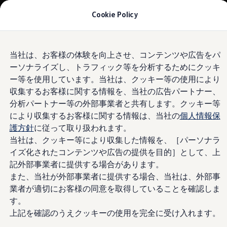
モデル＆見積りシミュレーション
Cookie Policy
デジタルカタログ
セーフティ マイスター
デジタルカタログ
Skip to
Skip
ID. Buzz
当社は、お客様の体験を向上させ、コンテンツや広告をパ
main
to
T-Cross
ーソナライズし、トラフィック等を分析するためにクッキ
content
footer
Tiguan
Golf
ー等を使用しています。当社は、クッキー等の使用により
Golf GTI
収集するお客様に関する情報を、当社の広告パートナー、
Golf R
分析パートナー等の外部事業者と共有します。クッキー等
Golf Variant
Golf R Variant
により収集するお客様に関する情報は、当社の
個人情報保
Passat
護方針
に従って取り扱われます。
ID.4
当社は、クッキー等により収集した情報を、［パーソナラ
Polo
Polo GTI
イズ化されたコンテンツや広告の提供を目的］として、上
Golf Touran
記外部事業者に提供する場合があります。
T-Roc
また、当社が外部事業者に提供する場合、当社は、外部事
T-Roc R
フォルクスワーゲンマガジン
業者が適切にお客様の同意を取得していることを確認しま
キャンペーン/イベント
す。
ライフスタイル
上記を確認のうえクッキーの使用を完全に受け入れます。
レビュー動画
ブランドストーリー