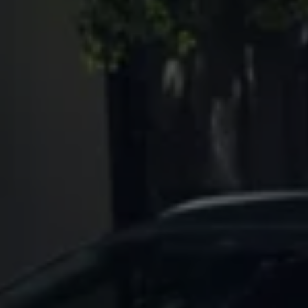
認定中古車
“Certified Pre-Owned”の品質とは
延長保証サービスガイド
9つの約束
スマート買取
キャンペーン/ファイナンスプログラム
フォルクスワーゲンについて
企業情報
会社概要
会社概要EN
採用情報
正規ディーラー地域別採用情報
倫理・リスク管理・コンプライアンス
プレスリリース
2025
2024
2023
2022
2021
2020
2019
2018
2017
2016
2015