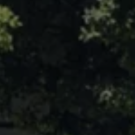
サービスと純正部品
フォルクスワーゲン純正部品のメリット
点検と車検
修理と点検
エンジンオイルおよびフルード類
ホイールとタイヤ
路上故障に関するサポート
フォルクスワーゲンサービス
アクセサリー
Lifestyle & goods
Car Navigation System
Drive Recorder
お客様情報
リサイクルへの取組み
警告灯とインジケーターランプ
特定整備情報
ユーザーガイド
運転上の注意
自動車リサイクル法
ロイヤリティプログラム
安心プログラム
メンテナンスプログラム
延長保証ウォルフィサポート
カスタマーセンター
タイヤパンク補償