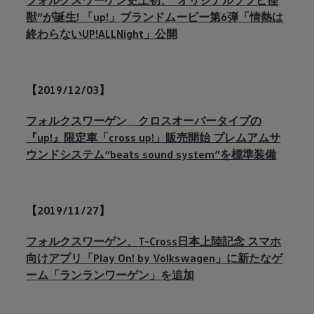
フォルクスワーゲン史上初、”オリジナルソフビ怪
獣”が誕生! 「up!」ブランドムービー第6弾「情熱は
終わらないUP!ALLNight」公開
【2019/12/03】
フォルクスワーゲン クロスオーバータイプの
『up!』限定車「cross up!」販売開始 プレムアムサ
ウンドシステム“beats sound system”を標準装備
【2019/11/27】
フォルクスワーゲン、T-Cross日本上陸記念 スマホ
向けアプリ「Play On! by
Volkswagen
」に新たなゲ
ーム「ランランワーゲン」を追加