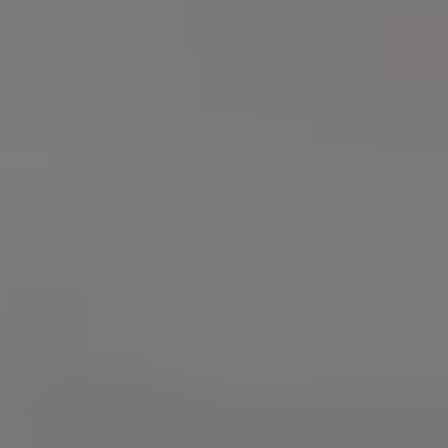
認定中古車
“Certified Pre-Owned”の品質とは
延長保証サービスガイド
9つの約束
スマート買取
キャンペーン/ファイナンスプログラム
フォルクスワーゲンについて
企業情報
会社概要
会社概要EN
採用情報
正規ディーラー地域別採用情報
倫理・リスク管理・コンプライアンス
プレスリリース
2025
2024
2023
2022
2021
2020
2019
2018
2017
2016
2015