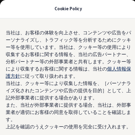
モデル＆見積りシミュレーション
Cookie Policy
デジタルカタログ
セーフティ マイスター
デジタルカタログ
Skip to
Skip
ID. Buzz
当社は、お客様の体験を向上させ、コンテンツや広告をパ
main
to
T-Cross
ーソナライズし、トラフィック等を分析するためにクッキ
content
footer
Tiguan
Golf
ー等を使用しています。当社は、クッキー等の使用により
Golf GTI
収集するお客様に関する情報を、当社の広告パートナー、
Golf R
分析パートナー等の外部事業者と共有します。クッキー等
Golf Variant
Golf R Variant
により収集するお客様に関する情報は、当社の
個人情報保
Passat
護方針
に従って取り扱われます。
ID.4
当社は、クッキー等により収集した情報を、［パーソナラ
Polo
Polo GTI
イズ化されたコンテンツや広告の提供を目的］として、上
Golf Touran
記外部事業者に提供する場合があります。
T-Roc
また、当社が外部事業者に提供する場合、当社は、外部事
T-Roc R
フォルクスワーゲンマガジン
業者が適切にお客様の同意を取得していることを確認しま
キャンペーン/イベント
す。
ライフスタイル
上記を確認のうえクッキーの使用を完全に受け入れます。
レビュー動画
ブランドストーリー