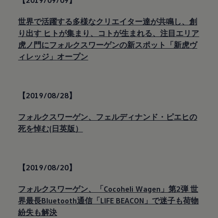
【2019/09/09】
世界で活躍する多様なクリエイター達が共鳴し、創
り出す ヒトが集まり、コトが生まれる、注目エリア
虎ノ門にフォルクスワーゲンの新スポット「新虎ヴ
ィレッジ」オープン
【2019/08/28】
フォルクスワーゲン、フェルディナンド・ピエヒの
死を悼む(日英版）
【2019/08/20】
フォルクスワーゲン、「Cocoheli Wagen」第2弾 世
界最長Bluetooth通信「LIFE BEACON」で迷子も荷物
紛失も解決