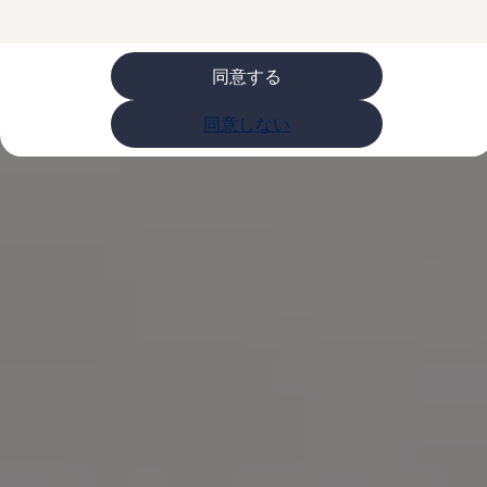
購入検討中の方へ
オファー(購入サポート・金利情報)
オファー
金利情報
同意する
Golf お乗り換えを10万円補助
Tiguan 購入後、5年間の安心サポートが無償
同意しない
Golf Variant お乗り換えを10万円補助
Volkswagenアンバサダープログラム
ファイナンシャルサービス
ファイナンシャルサービス
フォルクスワーゲン自動車保険プラス
Volkswagen Card
お支払いシミュレーション
モデル別月々のお支払い例
ライフスタイルに合ったプランをみつける
カスタマーポータル 登録・ログイン
Match Maker 登録・ログイン
補助金・エコカー優遇制度
補助金・エコカー優遇制度
ID.4
Golf
Golf Variant
Passat
ID. Buzz
アフターサービス