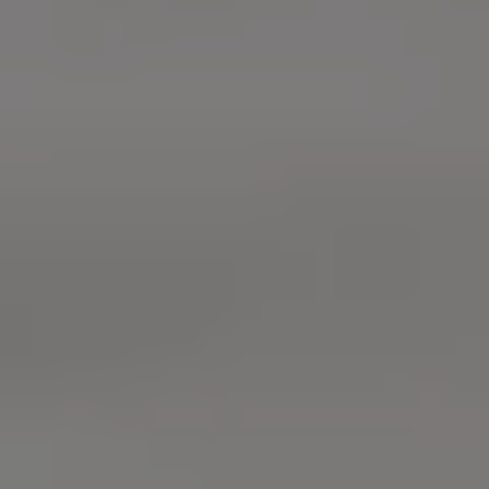
サービスと純正部品
フォルクスワーゲン純正部品のメリット
点検と車検
修理と点検
エンジンオイルおよびフルード類
ホイールとタイヤ
路上故障に関するサポート
フォルクスワーゲンサービス
アクセサリー
Lifestyle & goods
Car Navigation System
Drive Recorder
お客様情報
リサイクルへの取組み
警告灯とインジケーターランプ
特定整備情報
ユーザーガイド
運転上の注意
自動車リサイクル法
ロイヤリティプログラム
安心プログラム
メンテナンスプログラム
延長保証ウォルフィサポート
カスタマーセンター
タイヤパンク補償