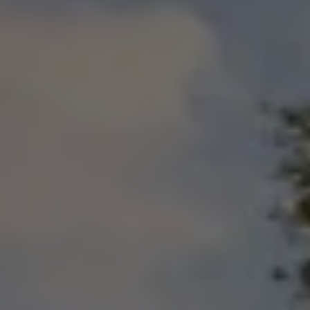
サービスと純正部品
フォルクスワーゲン純正部品のメリット
点検と車検
修理と点検
エンジンオイルおよびフルード類
ホイールとタイヤ
路上故障に関するサポート
フォルクスワーゲンサービス
アクセサリー
Lifestyle & goods
Car Navigation System
Drive Recorder
お客様情報
リサイクルへの取組み
警告灯とインジケーターランプ
特定整備情報
ユーザーガイド
運転上の注意
自動車リサイクル法
ロイヤリティプログラム
安心プログラム
メンテナンスプログラム
延長保証ウォルフィサポート
カスタマーセンター
タイヤパンク補償