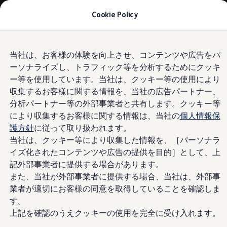
モデル＆見積りシミュレーション
Cookie Policy
デジタルカタログ
セーフティ マイスター
デジタルカタログ
Skip to
Skip
ID. Buzz
当社は、お客様の体験を向上させ、コンテンツや広告をパ
main
to
T-Cross
ーソナライズし、トラフィック等を分析するためにクッキ
content
footer
Tiguan
Golf
ー等を使用しています。当社は、クッキー等の使用により
Golf GTI
収集するお客様に関する情報を、当社の広告パートナー、
Golf R
分析パートナー等の外部事業者と共有します。クッキー等
Golf Variant
Golf R Variant
により収集するお客様に関する情報は、当社の
個人情報保
Passat
護方針
に従って取り扱われます。
ID.4
当社は、クッキー等により収集した情報を、［パーソナラ
Polo
Polo GTI
イズ化されたコンテンツや広告の提供を目的］として、上
Golf Touran
記外部事業者に提供する場合があります。
T-Roc
また、当社が外部事業者に提供する場合、当社は、外部事
T-Roc R
フォルクスワーゲンマガジン
業者が適切にお客様の同意を取得していることを確認しま
キャンペーン/イベント
す。
ライフスタイル
上記を確認のうえクッキーの使用を完全に受け入れます。
レビュー動画
ブランドストーリー