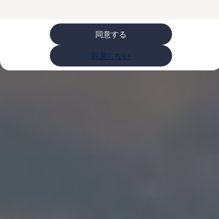
購入検討中の方へ
オファー(購入サポート・金利情報)
オファー
金利情報
同意する
Golf お乗り換えを10万円補助
Tiguan 購入後、5年間の安心サポートが無償
同意しない
Golf Variant お乗り換えを10万円補助
Volkswagenアンバサダープログラム
ファイナンシャルサービス
ファイナンシャルサービス
フォルクスワーゲン自動車保険プラス
Volkswagen Card
お支払いシミュレーション
モデル別月々のお支払い例
ライフスタイルに合ったプランをみつける
カスタマーポータル 登録・ログイン
Match Maker 登録・ログイン
補助金・エコカー優遇制度
補助金・エコカー優遇制度
ID.4
Golf
Golf Variant
Passat
ID. Buzz
アフターサービス