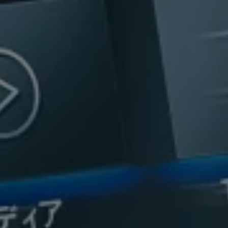
サービスと純正部品
フォルクスワーゲン純正部品のメリット
点検と車検
修理と点検
エンジンオイルおよびフルード類
ホイールとタイヤ
路上故障に関するサポート
フォルクスワーゲンサービス
アクセサリー
Lifestyle & goods
Car Navigation System
Drive Recorder
お客様情報
リサイクルへの取組み
警告灯とインジケーターランプ
特定整備情報
ユーザーガイド
運転上の注意
自動車リサイクル法
ロイヤリティプログラム
安心プログラム
メンテナンスプログラム
延長保証ウォルフィサポート
カスタマーセンター
タイヤパンク補償