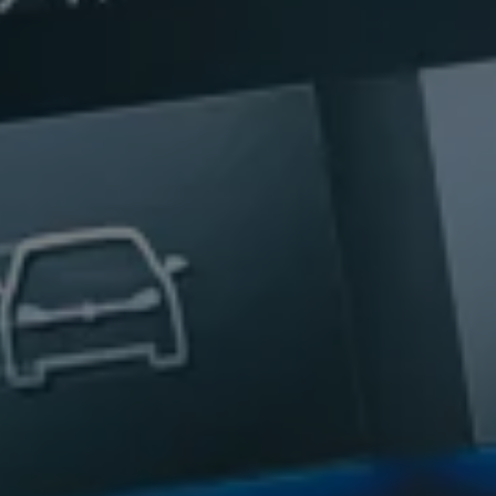
認定中古車
“Certified Pre-Owned”の品質とは
延長保証サービスガイド
9つの約束
スマート買取
キャンペーン/ファイナンスプログラム
フォルクスワーゲンについて
企業情報
会社概要
会社概要EN
採用情報
正規ディーラー地域別採用情報
倫理・リスク管理・コンプライアンス
プレスリリース
2025
2024
2023
2022
2021
2020
2019
2018
2017
2016
2015