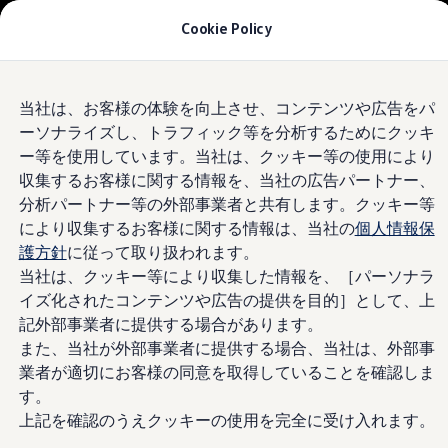
モデル＆見積りシミュレーション
Cookie Policy
デジタルカタログ
セーフティ マイスター
デジタルカタログ
Skip to
Skip
ID. Buzz
当社は、お客様の体験を向上させ、コンテンツや広告をパ
main
to
T-Cross
ーソナライズし、トラフィック等を分析するためにクッキ
content
footer
Tiguan
Golf
ー等を使用しています。当社は、クッキー等の使用により
Golf GTI
収集するお客様に関する情報を、当社の広告パートナー、
Golf R
分析パートナー等の外部事業者と共有します。クッキー等
Golf Variant
Golf R Variant
により収集するお客様に関する情報は、当社の
個人情報保
Passat
護方針
に従って取り扱われます。
ID.4
当社は、クッキー等により収集した情報を、［パーソナラ
Polo
Polo GTI
イズ化されたコンテンツや広告の提供を目的］として、上
Golf Touran
記外部事業者に提供する場合があります。
T-Roc
また、当社が外部事業者に提供する場合、当社は、外部事
T-Roc R
フォルクスワーゲンマガジン
業者が適切にお客様の同意を取得していることを確認しま
キャンペーン/イベント
す。
ライフスタイル
上記を確認のうえクッキーの使用を完全に受け入れます。
レビュー動画
ブランドストーリー