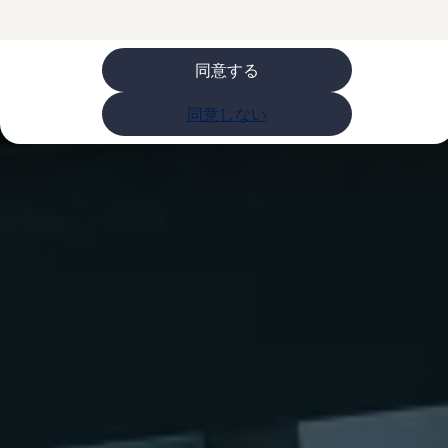
購入検討中の方へ
オファー(購入サポート・金利情報)
オファー
金利情報
同意する
Golf お乗り換えを10万円補助
Tiguan 購入後、5年間の安心サポートが無償
同意しない
Golf Variant お乗り換えを10万円補助
Volkswagenアンバサダープログラム
ファイナンシャルサービス
ファイナンシャルサービス
フォルクスワーゲン自動車保険プラス
Volkswagen Card
お支払いシミュレーション
モデル別月々のお支払い例
ライフスタイルに合ったプランをみつける
カスタマーポータル 登録・ログイン
Match Maker 登録・ログイン
補助金・エコカー優遇制度
補助金・エコカー優遇制度
ID.4
Golf
Golf Variant
Passat
ID. Buzz
アフターサービス