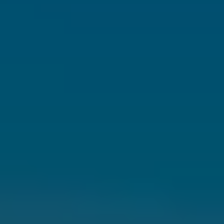
Golf Variant
Passat
ID. Buzz
アフターサービス
サービスと純正部品
フォルクスワーゲン純正部品のメリット
点検と車検
修理と点検
エンジンオイルおよびフルード類
ホイールとタイヤ
路上故障に関するサポート
フォルクスワーゲンサービス
アクセサリー
Lifestyle & goods
Car Navigation System
Drive Recorder
お客様情報
リサイクルへの取組み
警告灯とインジケーターランプ
特定整備情報
ユーザーガイド
運転上の注意
自動車リサイクル法
ロイヤリティプログラム
安心プログラム