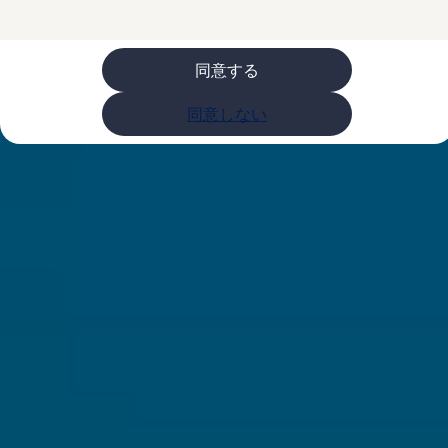
ライフスタイル
レビュー動画
ブランドストーリー
同意する
購入検討中の方へ
オファー(購入サポート・金利情報)
オファー
同意しない
金利情報
Golf お乗り換えを10万円補助
Tiguan 購入後、5年間の安心サポートが無償
Golf Variant お乗り換えを10万円補助
Volkswagenアンバサダープログラム
ファイナンシャルサービス
ファイナンシャルサービス
フォルクスワーゲン自動車保険プラス
Volkswagen Card
お支払いシミュレーション
モデル別月々のお支払い例
ライフスタイルに合ったプランをみつける
カスタマーポータル 登録・ログイン
Match Maker 登録・ログイン
補助金・エコカー優遇制度
補助金・エコカー優遇制度
ID.4
Golf