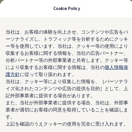
適用金利3.49% 月々26,800円〜
| 9月30日(水)ま
Cookie Policy
で
今すぐチェック
モデル＆見積りシミュレーション
Skip to
Skip
デジタルカタログ
当社は、お客様の体験を向上させ、コンテンツや広告をパ
main
to
セーフティ マイスター
ーソナライズし、トラフィック等を分析するためにクッキ
content
footer
デジタルカタログ
ー等を使用しています。当社は、クッキー等の使用により
ID. Buzz
T-Cross
収集するお客様に関する情報を、当社の広告パートナー、
Tiguan
分析パートナー等の外部事業者と共有します。クッキー等
Golf
により収集するお客様に関する情報は、当社の
個人情報保
Golf GTI
Golf R
護方針
に従って取り扱われます。
Golf Variant
当社は、クッキー等により収集した情報を、［パーソナラ
Golf R Variant
イズ化されたコンテンツや広告の提供を目的］として、上
Passat
ID.4
記外部事業者に提供する場合があります。
Polo
また、当社が外部事業者に提供する場合、当社は、外部事
Polo GTI
業者が適切にお客様の同意を取得していることを確認しま
Golf Touran
T-Roc
す。
T-Roc R
上記を確認のうえクッキーの使用を完全に受け入れます。
フォルクスワーゲンマガジン
キャンペーン/イベント