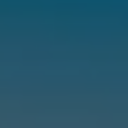
メンテナンスプログラム
延長保証ウォルフィサポート
カスタマーセンター
タイヤパンク補償
認定中古車
“Certified Pre-Owned”の品質とは
延長保証サービスガイド
9つの約束
スマート買取
キャンペーン/ファイナンスプログラム
フォルクスワーゲンについて
企業情報
会社概要
会社概要EN
採用情報
正規ディーラー地域別採用情報
倫理・リスク管理・コンプライアンス
プレスリリース
2025
2024
2023
2022
2021
2020
2019