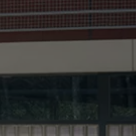
Passat
ID. Buzz
アフターサービス
サービスと純正部品
フォルクスワーゲン純正部品のメリット
点検と車検
修理と点検
エンジンオイルおよびフルード類
ホイールとタイヤ
路上故障に関するサポート
フォルクスワーゲンサービス
アクセサリー
Lifestyle & goods
Car Navigation System
Drive Recorder
お客様情報
リサイクルへの取組み
警告灯とインジケーターランプ
特定整備情報
ユーザーガイド
運転上の注意
自動車リサイクル法
ロイヤリティプログラム
安心プログラム
メンテナンスプログラム