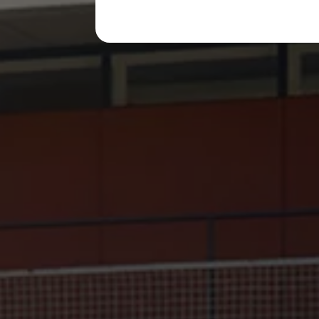
レビュー動画
ブランドストーリー
購入検討中の方へ
オファー(購入サポート・金利情報)
オファー
金利情報
Golf お乗り換えを10万円補助
Tiguan 購入後、5年間の安心サポートが無償
Golf Variant お乗り換えを10万円補助
Volkswagenアンバサダープログラム
ファイナンシャルサービス
ファイナンシャルサービス
フォルクスワーゲン自動車保険プラス
Volkswagen Card
お支払いシミュレーション
モデル別月々のお支払い例
ライフスタイルに合ったプランをみつける
カスタマーポータル 登録・ログイン
Match Maker 登録・ログイン
補助金・エコカー優遇制度
補助金・エコカー優遇制度
ID.4
Golf
Golf Variant