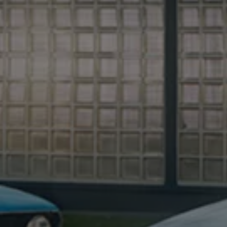
延長保証ウォルフィサポート
カスタマーセンター
タイヤパンク補償
認定中古車
“Certified Pre-Owned”の品質とは
延長保証サービスガイド
9つの約束
スマート買取
キャンペーン/ファイナンスプログラム
フォルクスワーゲンについて
企業情報
会社概要
会社概要EN
採用情報
正規ディーラー地域別採用情報
倫理・リスク管理・コンプライアンス
プレスリリース
2025
2024
2023
2022
2021
2020
2019
2018