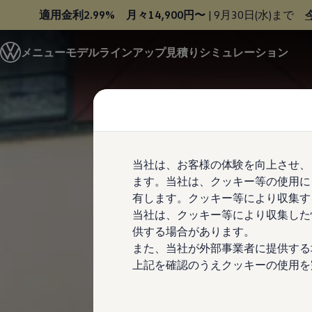
適用金利2.99% 月々14,900円〜
| 9月30日(水)まで
モデル＆見積りシミュレーション
メニュー
モデルラインアップ
見積りシミュレーション
デジタルカタログ
セーフティ マイスター
Skip to
Skip
デジタルカタログ
main
to
ID. Buzz
content
footer
T-Cross
Tiguan
Golf
Golf GTI
Golf R
当社は、お客様の体験を向上させ、
Golf Variant
ます。当社は、クッキー等の使用に
Golf R Variant
Passat
有します。クッキー等により収集す
ID.4
当社は、クッキー等により収集した
Polo
供する場合があります。
Polo GTI
Golf Touran
また、当社が外部事業者に提供する
T-Roc
上記を確認のうえクッキーの使用を
T-Roc R
フォルクスワーゲンマガジン
キャンペーン/イベント
ライフスタイル