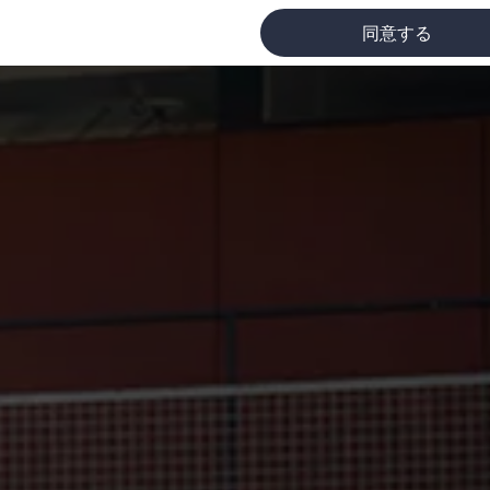
同意する
に