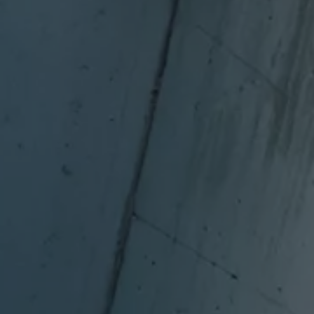
Passat
ID. Buzz
アフターサービス
サービスと純正部品
フォルクスワーゲン純正部品のメリット
点検と車検
修理と点検
エンジンオイルおよびフルード類
ホイールとタイヤ
路上故障に関するサポート
フォルクスワーゲンサービス
アクセサリー
Lifestyle & goods
Car Navigation System
Drive Recorder
お客様情報
リサイクルへの取組み
警告灯とインジケーターランプ
特定整備情報
ユーザーガイド
運転上の注意
自動車リサイクル法
ロイヤリティプログラム
安心プログラム
メンテナンスプログラム