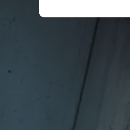
レビュー動画
ブランドストーリー
購入検討中の方へ
オファー(購入サポート・金利情報)
オファー
金利情報
Golf お乗り換えを10万円補助
Tiguan 購入後、5年間の安心サポートが無償
Golf Variant お乗り換えを10万円補助
Volkswagenアンバサダープログラム
ファイナンシャルサービス
ファイナンシャルサービス
フォルクスワーゲン自動車保険プラス
Volkswagen Card
お支払いシミュレーション
モデル別月々のお支払い例
ライフスタイルに合ったプランをみつける
カスタマーポータル 登録・ログイン
Match Maker 登録・ログイン
補助金・エコカー優遇制度
補助金・エコカー優遇制度
ID.4
Golf
Golf Variant