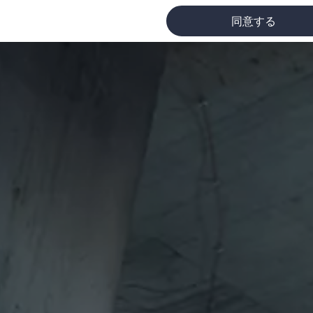
同意する
に