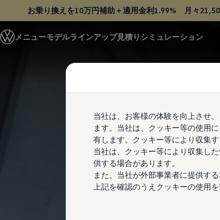
お乗り換えを10万円補助＋適用金利1.99%
月々21,5
モデル＆見積りシミュレーション
メニュー
モデルラインアップ
見積りシミュレーション
デジタルカタログ
セーフティ マイスター
Skip to
Skip
デジタルカタログ
main
to
ID. Buzz
content
footer
T-Cross
Tiguan
Golf
Golf GTI
Golf R
当社は、お客様の体験を向上させ、
Golf Variant
ます。当社は、クッキー等の使用に
Golf R Variant
Passat
有します。クッキー等により収集す
ID.4
当社は、クッキー等により収集した
Polo
供する場合があります。
Polo GTI
Golf Touran
また、当社が外部事業者に提供する
T-Roc
上記を確認のうえクッキーの使用を
T-Roc R
フォルクスワーゲンマガジン
キャンペーン/イベント
ライフスタイル