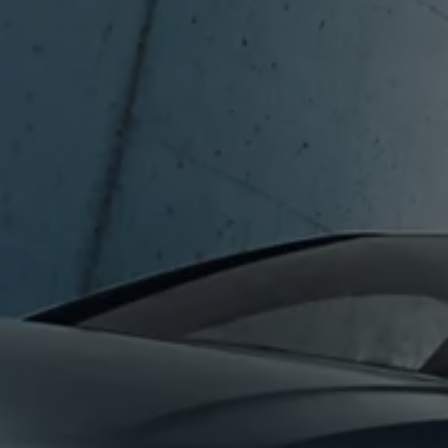
延長保証ウォルフィサポート
カスタマーセンター
タイヤパンク補償
認定中古車
“Certified Pre-Owned”の品質とは
延長保証サービスガイド
9つの約束
スマート買取
キャンペーン/ファイナンスプログラム
フォルクスワーゲンについて
企業情報
会社概要
会社概要EN
採用情報
正規ディーラー地域別採用情報
倫理・リスク管理・コンプライアンス
プレスリリース
2025
2024
2023
2022
2021
2020
2019
2018