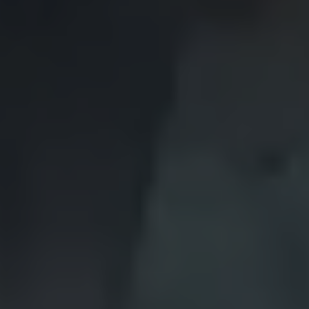
メンテナンスプログラム
延長保証ウォルフィサポート
カスタマーセンター
タイヤパンク補償
認定中古車
“Certified Pre-Owned”の品質とは
延長保証サービスガイド
9つの約束
スマート買取
キャンペーン/ファイナンスプログラム
フォルクスワーゲンについて
企業情報
会社概要
会社概要EN
採用情報
正規ディーラー地域別採用情報
倫理・リスク管理・コンプライアンス
プレスリリース
2025
2024
2023
2022
2021
2020
2019