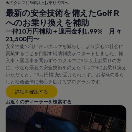
今のクルマに5年以上お乗りの方へ
最新の安全技術を備えたGolf R
へのお乗り換えを補助
New price
一律10万円補助＋適用金利1.99% 月々
:
21,500円〜
安全性能の低い古いクルマを減らし、より安心の社会に
貢献することを目指す補助制度がスタートしました。輸
入車・国産車を問わず今のクルマに5年以上お乗りの方
に。今なら最新の安全技術を備えたゴルフRにお乗り換え
いただくと、10万円補助が受けられます。お客様の暮ら
しと社会全体に安心を広げるプログラムです。
詳細を確認する
お近くのディーラーを検索する