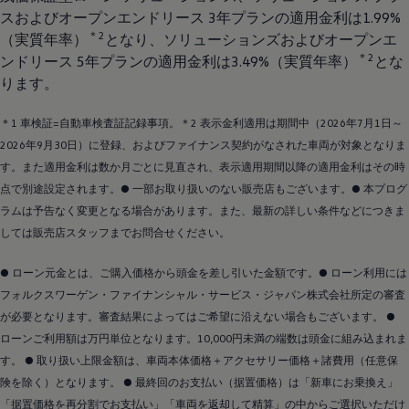
スおよびオープンエンドリース 3年プランの適用金利は1.99%
＊2
（実質年率）
となり、ソリューションズおよびオープンエ
＊2
ンドリース 5年プランの適用金利は3.49%（実質年率）
とな
ります。
＊1 車検証=自動車検査証記録事項。＊2 表示金利適用は期間中（2026年7月1日～
2026年9月30日）に登録、およびファイナンス契約がなされた車両が対象となりま
す。また適用金利は数か月ごとに見直され、表示適用期間以降の適用金利はその時
点で別途設定されます。● 一部お取り扱いのない販売店もございます。● 本プログ
ラムは予告なく変更となる場合があります。また、最新の詳しい条件などにつきま
しては販売店スタッフまでお問合せください。
● ローン元金とは、ご購入価格から頭金を差し引いた金額です。● ローン利用には
フォルクスワーゲン・ファイナンシャル・サービス・ジャパン株式会社所定の審査
が必要となります。審査結果によってはご希望に沿えない場合もございます。 ●
ローンご利用額は万円単位となります。10,000円未満の端数は頭金に組み込まれま
す。 ● 取り扱い上限金額は、車両本体価格＋アクセサリー価格＋諸費用（任意保
険を除く）となります。 ● 最終回のお支払い（据置価格）は「新車にお乗換え」
「据置価格を再分割でお支払い」「車両を返却して精算」の中からご選択いただけ