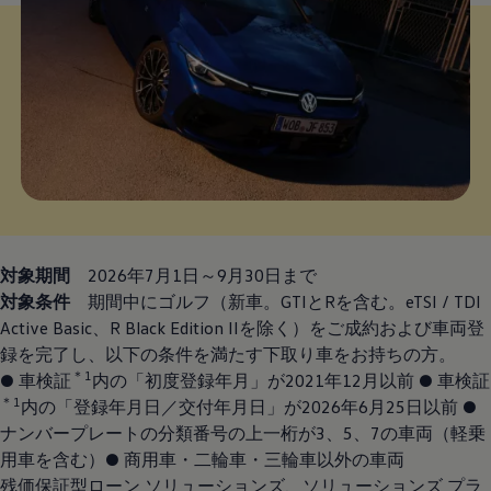
対象期間
2026年7月1日～9月30日まで
対象条件
期間中にゴルフ（新車。GTIとRを含む。eTSI / TDI
Active Basic、R Black Edition IIを除く）をご成約および車両登
録を完了し、以下の条件を満たす下取り車をお持ちの方。
＊1
● 車検証
内の「初度登録年月」が2021年12月以前 ● 車検証
＊1
内の「登録年月日／交付年月日」が2026年6月25日以前 ●
ナンバープレートの分類番号の上一桁が3、5、7の車両（軽乗
用車を含む）● 商用車・二輪車・三輪車以外の車両
残価保証型ローン ソリューションズ、ソリューションズ プラ