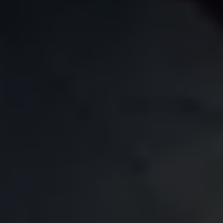
Golf Variant
Passat
ID. Buzz
アフターサービス
サービスと純正部品
フォルクスワーゲン純正部品のメリット
点検と車検
修理と点検
エンジンオイルおよびフルード類
ホイールとタイヤ
路上故障に関するサポート
フォルクスワーゲンサービス
アクセサリー
Lifestyle & goods
Car Navigation System
Drive Recorder
お客様情報
リサイクルへの取組み
警告灯とインジケーターランプ
特定整備情報
ユーザーガイド
運転上の注意
自動車リサイクル法
ロイヤリティプログラム
安心プログラム