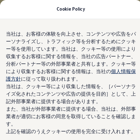
お乗り換えを10万円補助＋適用金利1.99%
月々
Cookie Policy
21,500円〜
| 9月30日(水)まで
今すぐチェック
モデル＆見積りシミュレーション
Skip to
Skip
デジタルカタログ
当社は、お客様の体験を向上させ、コンテンツや広告をパ
main
to
セーフティ マイスター
ーソナライズし、トラフィック等を分析するためにクッキ
content
footer
デジタルカタログ
ー等を使用しています。当社は、クッキー等の使用により
ID. Buzz
T-Cross
収集するお客様に関する情報を、当社の広告パートナー、
Tiguan
分析パートナー等の外部事業者と共有します。クッキー等
Golf
により収集するお客様に関する情報は、当社の
個人情報保
Golf GTI
Golf R
護方針
に従って取り扱われます。
Golf Variant
当社は、クッキー等により収集した情報を、［パーソナラ
Golf R Variant
イズ化されたコンテンツや広告の提供を目的］として、上
Passat
ID.4
記外部事業者に提供する場合があります。
Polo
また、当社が外部事業者に提供する場合、当社は、外部事
Polo GTI
業者が適切にお客様の同意を取得していることを確認しま
Golf Touran
T-Roc
す。
T-Roc R
上記を確認のうえクッキーの使用を完全に受け入れます。
フォルクスワーゲンマガジン
キャンペーン/イベント