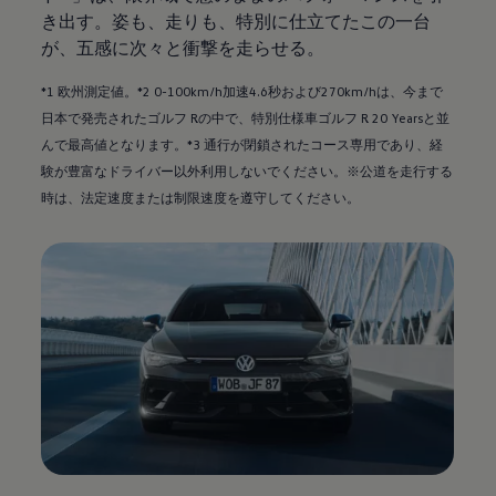
き出す。姿も、走りも、特別に仕立てたこの一台
が、五感に次々と衝撃を走らせる。
*1 欧州測定値。*2 0-100km/h加速4.6秒および270km/hは、今まで
日本で発売されたゴルフ Rの中で、特別仕様車ゴルフ R 20 Yearsと並
んで最高値となります。*3 通行が閉鎖されたコース専用であり、経
験が豊富なドライバー以外利用しないでください。※公道を走行する
時は、法定速度または制限速度を遵守してください。