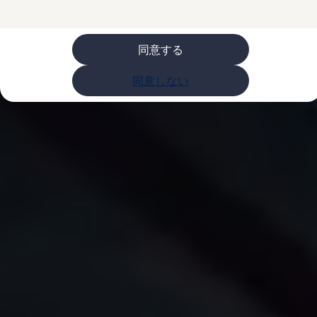
ライフスタイル
レビュー動画
ブランドストーリー
同意する
購入検討中の方へ
オファー(購入サポート・金利情報)
オファー
同意しない
金利情報
Golf お乗り換えを10万円補助
Tiguan 購入後、5年間の安心サポートが無償
Golf Variant お乗り換えを10万円補助
Volkswagenアンバサダープログラム
ファイナンシャルサービス
ファイナンシャルサービス
フォルクスワーゲン自動車保険プラス
Volkswagen Card
お支払いシミュレーション
モデル別月々のお支払い例
ライフスタイルに合ったプランをみつける
カスタマーポータル 登録・ログイン
Match Maker 登録・ログイン
補助金・エコカー優遇制度
補助金・エコカー優遇制度
ID.4
Golf