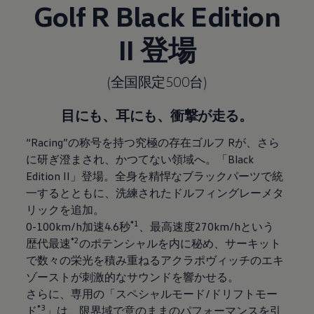
Golf R Black Edition
II 登場
(全国限定500台)
目にも、耳にも、衝撃が走る。
“Racing”の称号を持つ究極の存在ゴルフ Rが、さら
に研ぎ澄まされ、かつてない領域へ。「Black
Edition II」登場。全身を精悍なブラックパーツで統
一するとともに、洗練されたドルフィングレーメタ
リックを追加。
*1
0-100km/h加速4.6秒
、最高速度270km/hという
*2
歴代最速
のポテンシャルを内に秘め、サーキット
で数々の栄光を積み重ねるアクラポヴィッチのエキ
ゾーストが刺激的なサウンドを響かせる。
さらに、専用の「スペシャルモード/ドリフトモー
*3
ド
」は、限界域で意のままのパフォーマンスを引