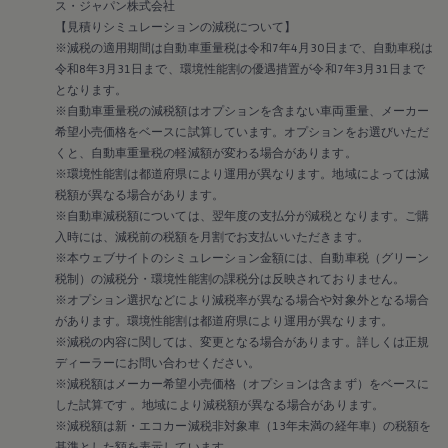
ス・ジャパン株式会社
リコール関連情報
【見積りシミュレーションの減税について】
セーフティ マイスター
※減税の適用期間は自動車重量税は令和7年4月30日まで、自動車税は
令和8年3月31日まで、環境性能割の優遇措置が令和7年3月31日まで
となります。
※自動車重量税の減税額はオプションを含まない車両重量、メーカー
希望小売価格をベースに試算しています。オプションをお選びいただ
くと、自動車重量税の軽減額が変わる場合があります。
※環境性能割は都道府県により運用が異なります。地域によっては減
税額が異なる場合があります。
※自動車減税額については、翌年度の支払分が減税となります。ご購
入時には、減税前の税額を月割でお支払いいただきます。
※本ウェブサイトのシミュレーション金額には、自動車税（グリーン
税制）の減税分・環境性能割の課税分は反映されておりません。
※オプション選択などにより減税率が異なる場合や対象外となる場合
があります。環境性能割は都道府県により運用が異なります。
※減税の内容に関しては、変更となる場合があります。詳しくは正規
ディーラーにお問い合わせください。
※減税額はメーカー希望小売価格（オプションは含まず）をベースに
した試算です 。地域により減税額が異なる場合があります。
※減税額は新・エコカー減税非対象車（13年未満の経年車）の税額を
基準とした額を表示しています。