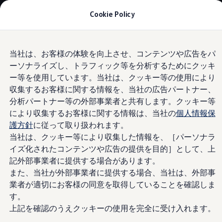
モデル＆見積りシミュレーション
Cookie Policy
デジタルカタログ
セーフティ マイスター
デジタルカタログ
Skip to
Skip
ID. Buzz
当社は、お客様の体験を向上させ、コンテンツや広告をパ
main
to
T-Cross
@yamazaki4246さん
ーソナライズし、トラフィック等を分析するためにクッキ
content
footer
Tiguan
Golf
ー等を使用しています。当社は、クッキー等の使用により
Golf GTI
収集するお客様に関する情報を、当社の広告パートナー、
Golf R
分析パートナー等の外部事業者と共有します。クッキー等
Golf Variant
@yamazaki4246さん
Golf R Variant
により収集するお客様に関する情報は、当社の
個人情報保
Passat
護方針
に従って取り扱われます。
ID.4
当社は、クッキー等により収集した情報を、［パーソナラ
Polo
Polo GTI
イズ化されたコンテンツや広告の提供を目的］として、上
Golf Touran
記外部事業者に提供する場合があります。
T-Roc
また、当社が外部事業者に提供する場合、当社は、外部事
T-Roc R
フォルクスワーゲンマガジン
業者が適切にお客様の同意を取得していることを確認しま
キャンペーン/イベント
す。
ライフスタイル
上記を確認のうえクッキーの使用を完全に受け入れます。
レビュー動画
ブランドストーリー