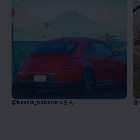
@beetle_habaneroさん
@n