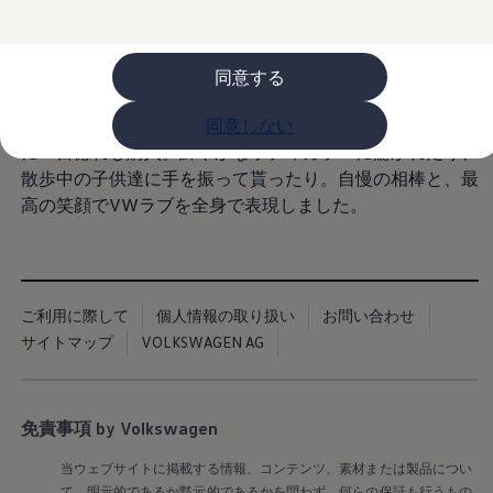
購入検討中の方へ
オファー(購入サポート・金利情報)
オファー
金利情報
同意する
Golf お乗り換えを10万円補助
私の愛車VW歴は、 Golf4からCross Poloに乗換え7年経過
Tiguan 購入後、5年間の安心サポートが無償
同意しない
した頃、 Golf7.5の新色ターメリックイエローメタリック
Golf Variant お乗り換えを10万円補助
Volkswagenアンバサダープログラム
に一目惚れし購入。鮮やかなボディカラーに驚かれたり、
ファイナンシャルサービス
散歩中の子供達に手を振って貰ったり。自慢の相棒と、最
ファイナンシャルサービス
高の笑顔でVWラブを全身で表現しました。
フォルクスワーゲン自動車保険プラス
Volkswagen Card
お支払いシミュレーション
モデル別月々のお支払い例
ライフスタイルに合ったプランをみつける
カスタマーポータル 登録・ログイン
ご利用に際して
個人情報の取り扱い
お問い合わせ
Match Maker 登録・ログイン
サイトマップ
VOLKSWAGEN AG
補助金・エコカー優遇制度
補助金・エコカー優遇制度
ID.4
Golf
Golf Variant
免責事項 by Volkswagen
Passat
ID. Buzz
当ウェブサイトに掲載する情報、コンテンツ、素材または製品につい
アフターサービス
て、明示的であるか黙示的であるかを問わず、何らの保証も行うもの