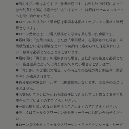
認定中古車
●当お支払い例はあくまでご参考金額です。お申し込み時期によって
“Certified Pre-Owned”の品質とは
は金利条件が異なる場合がございますので、詳細はセールススタッフ
延長保証サービスガイド
へお問い合わせください。
9つの約束
●ローンの取り扱い上限金額は車両本体価格＋オプション価格＋諸費
スマート買取
用となります。
キャンペーン/ファイナンスプログラム
●ローン元金とは、ご購入価格から頭金を差し引いた金額です。
フォルクスワーゲンについて
企業情報
●最終回に「お乗り換え」または「車両返却」を選択された場合、車
会社概要
両状態並びに走行距離などローン契約時に定められた保証条件によ
会社概要EN
り、精算が必要となることがございます。
採用情報
●最終回に「再分割」を選択された場合、当社所定の審査が必要とな
正規ディーラー地域別採用情報
り、審査結果によっては再分割ができない場合がございます。
倫理・リスク管理・コンプライアンス
●「再分割」をご選択の場合、その時点での当社の再分割金利（実質
プレスリリース
2025
年率）が適用されます。
2024
●再分割の対象金額（元本）は据置価格となります。頭金等の充当は
2023
承れません。
2022
●お支払いプランにかかわる諸条件につきましては予告なく変更する
2021
場合がございますのでご了承ください。
2020
●一部お取り扱いのない販売店もございますのでご了承ください。
2019
2018
●詳しくはフォルクスワーゲン正規ディーラーにお問い合わせくださ
2017
い。
2016
●ローン提供会社：フォルクスワーゲン・ファイナンシャル・サービ
2015