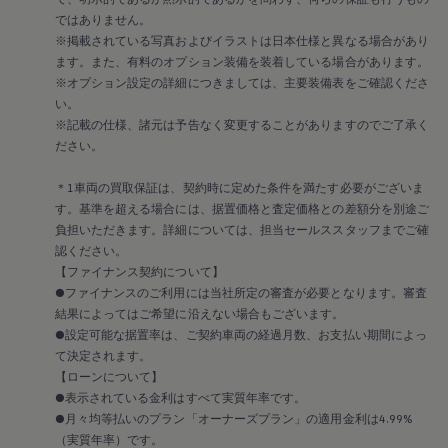
サービスと純正部品
ではありません。
フォルクスワーゲン純正部品のメリット
※掲載されている写真およびイラストは日本仕様と異なる場合があり
点検と車検
ます。また、有料のオプション装備を装着している場合があります。
修理と点検
エンジンオイルおよびフルード類
※オプション設定の詳細につきましては、主要装備表をご確認くださ
ホイールとタイヤ
い。
路上故障に関するサポート
※記載の仕様、諸元は予告なく変更することがありますのでご了承く
フォルクスワーゲンサービス
ださい。
アクセサリー
Lifestyle & goods
＊1車両の買取保証は、契約時に定めた条件を満たす必要がございま
Car Navigation System
Drive Recorder
す。基準を超える場合には、据置価格と査定価格との差額分を別途ご
お客様情報
負担いただきます。詳細については、担当セールススタッフまでご確
リサイクルへの取組み
認ください。
警告灯とインジケーターランプ
【ファイナンス契約について】
特定整備情報
●ファイナンスのご利用には当社所定の審査が必要となります。審査
ユーザーガイド
結果によってはご希望に沿えない場合もございます。
運転上の注意
自動車リサイクル法
●設定可能な据置率は、ご契約車両の経過月数、お支払い期間によっ
ロイヤリティプログラム
て決定されます。
安心プログラム
【ローンについて】
メンテナンスプログラム
●表示されている金利はすべて実質年率です。
延長保証ウォルフィサポート
●月々均等払いのプラン「オーナーズプラン」の適用金利は4.99%
カスタマーセンター
（実質年率）です。
タイヤパンク補償