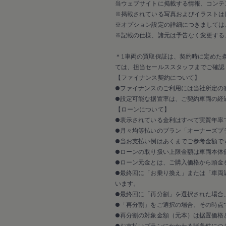
延長保証ウォルフィサポート
当ウェブサイトに掲載する情報、コンテ
カスタマーセンター
※掲載されている写真およびイラストは
タイヤパンク補償
※オプション設定の詳細につきましては
認定中古車
※記載の仕様、諸元は予告なく変更する
“Certified Pre-Owned”の品質とは
延長保証サービスガイド
9つの約束
＊1車両の買取保証は、契約時に定めた
スマート買取
ては、担当セールススタッフまでご確認
キャンペーン/ファイナンスプログラム
【ファイナンス契約について】
フォルクスワーゲンについて
●ファイナンスのご利用には当社所定の
企業情報
●設定可能な据置率は、ご契約車両の経
会社概要
会社概要EN
【ローンについて】
採用情報
●表示されている金利はすべて実質年率
正規ディーラー地域別採用情報
●月々均等払いのプラン「オーナーズプラ
倫理・リスク管理・コンプライアンス
●当お支払い例はあくまでご参考金額で
プレスリリース
●ローンの取り扱い上限金額は車両本体
2025
●ローン元金とは、ご購入価格から頭金
2024
2023
●最終回に「お乗り換え」または「車両
2022
います。
2021
●最終回に「再分割」を選択された場合
2020
●「再分割」をご選択の場合、その時点
2019
●再分割の対象金額（元本）は据置価格
2018
●お支払いプランにかかわる諸条件につ