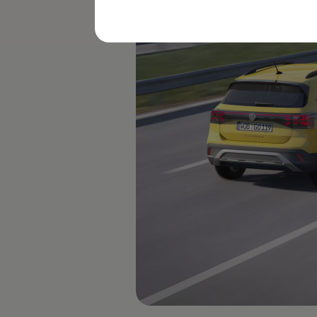
レビュー動画
ブランドストーリー
購入検討中の方へ
オファー(購入サポート・金利情報)
オファー
金利情報
Golf お乗り換えを10万円補助
Tiguan 購入後、5年間の安心サポートが無償
Golf Variant お乗り換えを10万円補助
Volkswagenアンバサダープログラム
ファイナンシャルサービス
ファイナンシャルサービス
フォルクスワーゲン自動車保険プラス
Volkswagen Card
お支払いシミュレーション
モデル別月々のお支払い例
ライフスタイルに合ったプランをみつける
カスタマーポータル 登録・ログイン
Match Maker 登録・ログイン
補助金・エコカー優遇制度
補助金・エコカー優遇制度
ID.4
Golf
Golf Variant