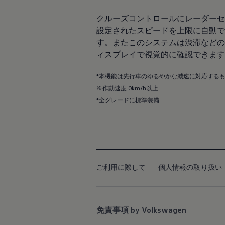
Passat
ID. Buzz
アフターサービス
クルーズコントロールにレーダーセ
サービスと純正部品
設定されたスピードを上限に自動で
フォルクスワーゲン純正部品のメリット
す。またこのシステムは渋滞などの
点検と車検
修理と点検
ィスプレイで視覚的に確認できます
エンジンオイルおよびフルード類
ホイールとタイヤ
*本機能は先行車のゆるやかな減速に対応する
路上故障に関するサポート
※作動速度 0km/h以上
フォルクスワーゲンサービス
アクセサリー
*全グレードに標準装備
Lifestyle & goods
Car Navigation System
Drive Recorder
お客様情報
リサイクルへの取組み
警告灯とインジケーターランプ
特定整備情報
ご利用に際して
個人情報の取り扱い
ユーザーガイド
運転上の注意
自動車リサイクル法
ロイヤリティプログラム
安心プログラム
免責事項 by Volkswagen
メンテナンスプログラム