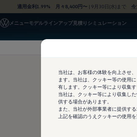
適用金利1.99% 月々8,400円〜
| 9月30日(水)まで
今
モデル＆見積りシミュレーション
メニュー
モデルラインアップ
見積りシミュレーション
デジタルカタログ
セーフティ マイスター
Skip to
Skip
デジタルカタログ
main
to
ID. Buzz
content
footer
T-Cross
Tiguan
Golf
Golf GTI
Golf R
当社は、お客様の体験を向上させ、
Golf Variant
ます。当社は、クッキー等の使用に
Golf R Variant
安全な車間
Passat
有します。クッキー等により収集す
ID.4
当社は、クッキー等により収集した
Polo
供する場合があります。
Polo GTI
Golf Touran
また、当社が外部事業者に提供する
T-Roc
上記を確認のうえクッキーの使用を
T-Roc R
フォルクスワーゲンマガジン
キャンペーン/イベント
ライフスタイル