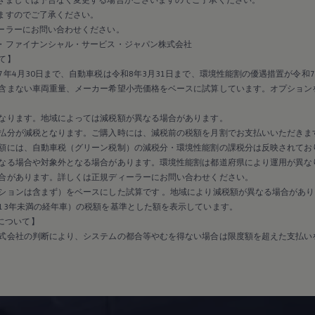
ますのでご了承ください。
ーラーにお問い合わせください。
・ファイナンシャル・サービス・ジャパン株式会社
て】
年4月30日まで、自動車税は令和8年3月31日まで、環境性能割の優遇措置が令和7
含まない車両重量、メーカー希望小売価格をベースに試算しています。オプション
なります。地域によっては減税額が異なる場合があります。
払分が減税となります。ご購入時には、減税前の税額を月割でお支払いいただきま
額には、自動車税（グリーン税制）の減税分・環境性能割の課税分は反映されてお
なる場合や対象外となる場合があります。環境性能割は都道府県により運用が異な
合があります。詳しくは正規ディーラーにお問い合わせください。
ションは含まず）をベースにした試算です 。地域により減税額が異なる場合があり
13年未満の経年車）の税額を基準とした額を表示しています。
保証について】
式会社の判断により、システムの都合等やむを得ない場合は限度額を超えた支払い