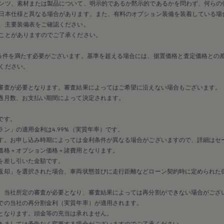
ンツ、素材または製品について、明示的であるか黙示的であるかを問わず、何らの
日本仕様と異なる場合があります。また、有料のオプション装備を装着している場
、主要装備表をご確認ください。
ことがありますのでご了承ください。
条件を満たす必要がございます。基準を超える場合には、据置価格と査定価格との
ください。
審査が必要となります。審査結果によってはご希望に沿えない場合もございます。
過月数、お支払い期間によって決定されます。
です。
ン」の適用金利は4.99%（実質年率）です。
す。お申し込み時期によっては金利条件が異なる場合がございますので、詳細はセ
価格＋オプション価格＋諸費用となります。
を差し引いた金額です。
返却」を選択された場合、車両状態並びに走行距離などローン契約時に定められた
、当社所定の審査が必要となり、審査結果によっては再分割ができない場合がござ
での当社の再分割金利（実質年率）が適用されます。
となります。頭金等の充当は承れません。
きましては予告なく変更する場合がございますのでご了承ください。