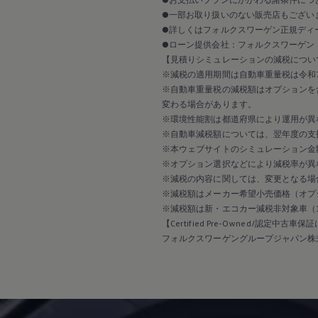
2017
2016
●一部お取り扱いのない販売店もござい
2015
●詳しくはフォルクスワーゲン正規ディ
リコール関連情報
●ローン提供会社：フォルクスワーゲン
セーフティ マイスター
【見積りシミュレーションの減税につい
※減税の適用期間は自動車重量税は令和7
※自動車重量税の減税額はオプションを
変わる場合があります。
※環境性能割は都道府県により運用が異
※自動車減税額については、翌年度の支
※本ウェブサイトのシミュレーション金
※オプション選択などにより減税率が異
※減税の内容に関しては、変更となる場
※減税額はメーカー希望小売価格（オプ
※減税額は新・エコカー減税非対象車（
【Certified Pre-Owned/認定中古車
フォルクスワーゲングループジャパン株