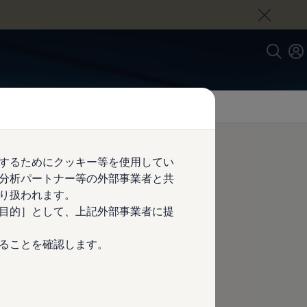
するためにクッキー等を使用してい
分析パートナー等の外部事業者と共
り扱われます。
目的］として、上記外部事業者に提
ることを確認します。