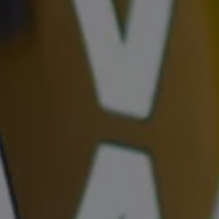
認定中古車
“Certified Pre-Owned”の品質とは
延長保証サービスガイド
9つの約束
スマート買取
キャンペーン/ファイナンスプログラム
フォルクスワーゲンについて
企業情報
会社概要
会社概要EN
採用情報
正規ディーラー地域別採用情報
倫理・リスク管理・コンプライアンス
プレスリリース
2025
2024
2023
2022
2021
2020
2019
2018
2017
2016
2015