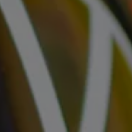
サービスと純正部品
フォルクスワーゲン純正部品のメリット
点検と車検
修理と点検
エンジンオイルおよびフルード類
ホイールとタイヤ
路上故障に関するサポート
フォルクスワーゲンサービス
アクセサリー
Lifestyle & goods
Car Navigation System
Drive Recorder
お客様情報
リサイクルへの取組み
警告灯とインジケーターランプ
特定整備情報
ユーザーガイド
運転上の注意
自動車リサイクル法
ロイヤリティプログラム
安心プログラム
メンテナンスプログラム
延長保証ウォルフィサポート
カスタマーセンター
タイヤパンク補償