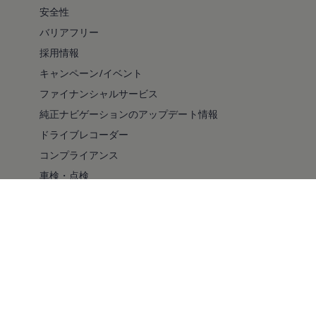
安全性
バリアフリー
採用情報
キャンペーン/イベント
ファイナンシャルサービス
純正ナビゲーションのアップデート情報
ドライブレコーダー
コンプライアンス
車検・点検
自動車リサイクル法について
スマート買取
メルマガ登録
YouTube
LINE
Instagram