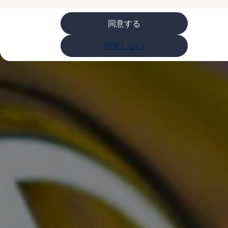
購入検討中の方へ
オファー(購入サポート・金利情報)
オファー
同意する
金利情報
Golf お乗り換えを10万円補助
同意しない
Tiguan 購入後、5年間の安心サポートが無償
Golf Variant お乗り換えを10万円補助
Volkswagenアンバサダープログラム
ファイナンシャルサービス
ファイナンシャルサービス
フォルクスワーゲン自動車保険プラス
Volkswagen Card
お支払いシミュレーション
モデル別月々のお支払い例
ライフスタイルに合ったプランをみつける
カスタマーポータル 登録・ログイン
Match Maker 登録・ログイン
補助金・エコカー優遇制度
補助金・エコカー優遇制度
ID.4
Golf
Golf Variant
Passat
ID. Buzz
アフターサービス