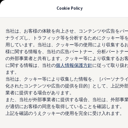
モデル＆見積りシミュレーション
Cookie Policy
デジタルカタログ
セーフティ マイスター
デジタルカタログ
Skip to
Skip
ID. Buzz
当社は、お客様の体験を向上させ、コンテンツや広告をパ
main
to
T-Cross
ナライズし、トラフィック等を分析するためにクッキー等
content
footer
Tiguan
Golf
用しています。当社は、クッキー等の使用により収集する
Golf GTI
様に関する情報を、当社の広告パートナー、分析パートナ
Golf R
の外部事業者と共有します。クッキー等により収集するお
Golf Variant
Golf R Variant
に関する情報は、当社の
個人情報保護方針
に従って取り扱
Passat
ます。
ID.4
当社は、クッキー等により収集した情報を、［パーソナラ
Polo
Polo GTI
化されたコンテンツや広告の提供を目的］として、上記外
Golf Touran
業者に提供する場合があります。
T-Roc
また、当社が外部事業者に提供する場合、当社は、外部事
T-Roc R
フォルクスワーゲンマガジン
が適切にお客様の同意を取得していることを確認します。
キャンペーン/イベント
上記を確認のうえクッキーの使用を完全に受け入れます。
ライフスタイル
レビュー動画
ブランドストーリー