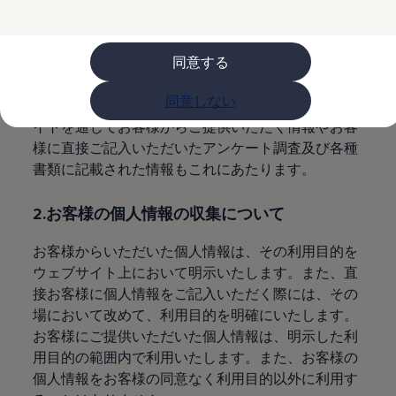
購入検討中の方へ
1.個人情報とは
オファー(購入サポート・金利情報)
オファー
金利情報
同意する
特定の個人を識別できる情報を個人情報といいま
Golf お乗り換えを10万円補助
す。また、他の情報とあわせることで特定の個人が
Tiguan 購入後、5年間の安心サポートが無償
同意しない
Golf Variant お乗り換えを10万円補助
識別できる情報も個人情報といたします。ウェブサ
Volkswagenアンバサダープログラム
イトを通じてお客様からご提供いただく情報やお客
ファイナンシャルサービス
様に直接ご記入いただいたアンケート調査及び各種
ファイナンシャルサービス
フォルクスワーゲン自動車保険プラス
書類に記載された情報もこれにあたります。
Volkswagen Card
お支払いシミュレーション
2.お客様の個人情報の収集について
モデル別月々のお支払い例
ライフスタイルに合ったプランをみつける
カスタマーポータル 登録・ログイン
お客様からいただいた個人情報は、その利用目的を
Match Maker 登録・ログイン
ウェブサイト上において明示いたします。また、直
補助金・エコカー優遇制度
接お客様に個人情報をご記入いただく際には、その
補助金・エコカー優遇制度
ID.4
場において改めて、利用目的を明確にいたします。
Golf
お客様にご提供いただいた個人情報は、明示した利
Golf Variant
用目的の範囲内で利用いたします。また、お客様の
Passat
ID. Buzz
個人情報をお客様の同意なく利用目的以外に利用す
アフターサービス