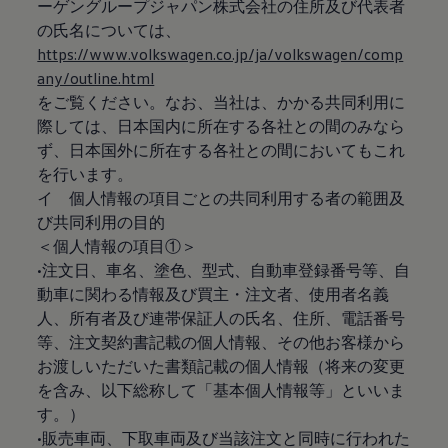
ーゲングループジャパン株式会社の住所及び代表者
の氏名については、
https://www.volkswagen.co.jp/ja/volkswagen/comp
any/outline.html
をご覧ください。なお、当社は、かかる共同利用に
際しては、日本国内に所在する各社との間のみなら
ず、日本国外に所在する各社との間においてもこれ
を行います。
イ 個人情報の項目ごとの共同利用する者の範囲及
び共同利用の目的
＜個人情報の項目①＞
•注文日、車名、塗色、型式、自動車登録番号等、自
動車に関わる情報及び買主・注文者、使用者名義
人、所有者及び連帯保証人の氏名、住所、電話番号
等、注文契約書記載の個人情報、その他お客様から
お渡しいただいた書類記載の個人情報（将来の変更
を含み、以下総称して「基本個人情報等」といいま
す。）
•販売車両、下取車両及び当該注文と同時に行われた