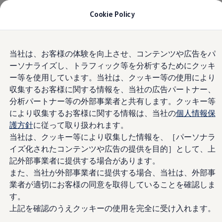
モデル＆見積りシミュレーション
Cookie Policy
デジタルカタログ
セーフティ マイスター
Privacy Policy 個人情報の取
デジタルカタログ
Skip to
Skip
ID. Buzz
り扱い
当社は、お客様の体験を向上させ、コンテンツや広告をパ
main
to
T-Cross
ーソナライズし、トラフィック等を分析するためにクッキ
content
footer
Tiguan
Golf
ー等を使用しています。当社は、クッキー等の使用により
Volkswagen富山新庄（以下当社といいます）は、お
Golf GTI
収集するお客様に関する情報を、当社の広告パートナー、
客様との健全なコミュニケーションを通じて最適な
Golf R
分析パートナー等の外部事業者と共有します。クッキー等
Golf Variant
商品・サービスを提供する上で、お客様の個人情報
Golf R Variant
により収集するお客様に関する情報は、当社の
個人情報保
の保護が経営の最重要課題と考えております。この
Passat
護方針
に従って取り扱われます。
ため、当社の個人情報保護に向けた全社的な取組み
ID.4
当社は、クッキー等により収集した情報を、［パーソナラ
Polo
を個人情報保護に関する基本方針として定めまし
Polo GTI
イズ化されたコンテンツや広告の提供を目的］として、上
た。お客様のご理解をいただきたく、ご案内を差し
Golf Touran
記外部事業者に提供する場合があります。
上げます。なお、当社は、特定のブランド又はサー
T-Roc
また、当社が外部事業者に提供する場合、当社は、外部事
T-Roc R
ビスにかかるお客様の個人情報の取扱いに関して、
フォルクスワーゲンマガジン
業者が適切にお客様の同意を取得していることを確認しま
別途の個人情報保護方針を定めている場合がありま
キャンペーン/イベント
す。
す。その場合には、当該個人情報保護方針をご確認
ライフスタイル
上記を確認のうえクッキーの使用を完全に受け入れます。
レビュー動画
いただきますようお願いいたします。
ブランドストーリー