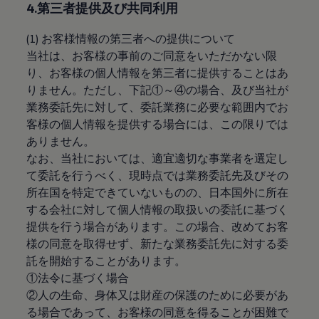
4.第三者提供及び共同利用
認定中古車
“Certified Pre-Owned”の品質とは
延長保証サービスガイド
(1) お客様情報の第三者への提供について
9つの約束
当社は、お客様の事前のご同意をいただかない限
スマート買取
り、お客様の個人情報を第三者に提供することはあ
キャンペーン/ファイナンスプログラム
フォルクスワーゲンについて
りません。ただし、下記①～④の場合、及び当社が
企業情報
業務委託先に対して、委託業務に必要な範囲内でお
会社概要
客様の個人情報を提供する場合には、この限りでは
会社概要EN
採用情報
ありません。
正規ディーラー地域別採用情報
なお、当社においては、適宜適切な事業者を選定し
倫理・リスク管理・コンプライアンス
て委託を行うべく、現時点では業務委託先及びその
プレスリリース
2025
所在国を特定できていないものの、日本国外に所在
2024
する会社に対して個人情報の取扱いの委託に基づく
2023
提供を行う場合があります。この場合、改めてお客
2022
2021
様の同意を取得せず、新たな業務委託先に対する委
2020
託を開始することがあります。
2019
①法令に基づく場合
2018
2017
②人の生命、身体又は財産の保護のために必要があ
2016
る場合であって、お客様の同意を得ることが困難で
2015