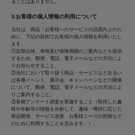
ることはありません。
サービスと純正部品
フォルクスワーゲン純正部品のメリット
点検と車検
3.お客様の個人情報の利用について
修理と点検
エンジンオイルおよびフルード類
当社は、商品・お客様へのサービスの品質向上のた
ホイールとタイヤ
路上故障に関するサポート
めに、下記の目的でお客様の個人情報を利用いたし
フォルクスワーゲンサービス
ます。
アクセサリー
①定期点検、車検及び保険満期のご案内などを提供
Lifestyle & goods
Car Navigation System
するため、郵便、電話、電子メールなどの方法によ
Drive Recorder
りお知らせすること。
お客様情報
②当社において取り扱う商品・サービスなどあるい
リサイクルへの取組み
警告灯とインジケーターランプ
は各種イベント、展示会、キャンペーンなどの開催
特定整備情報
について、郵便、電話、電子メールなどの方法によ
ユーザーガイド
りご案内すること。
運転上の注意
自動車リサイクル法
③各種アンケート調査を実施すること（取得した趣
ロイヤリティプログラム
味や年齢等の情報を分析して、趣味・嗜好に応じた
安心プログラム
商品開発、サービス改善、お客様ニーズの把握など
メンテナンスプログラム
延長保証ウォルフィサポート
のために利用することを含みます。）。
カスタマーセンター
タイヤパンク補償