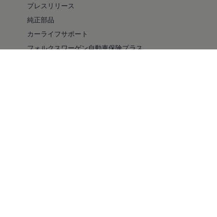
プレスリリース
純正部品
カーライフサポート
フォルクスワーゲン自動車保険プラス
安全性
バリアフリー
採用情報
キャンペーン/イベント
ファイナンシャルサービス
純正ナビゲーションのアップデート情報
ドライブレコーダー
コンプライアンス
車検・点検
自動車リサイクル法について
スマート買取
メルマガ登録