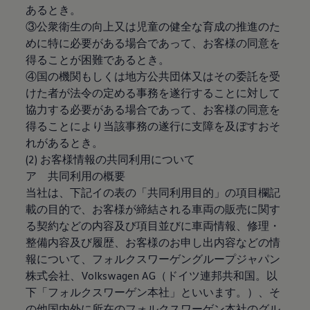
あるとき。
リコール関連情報
セーフティ マイスター
③公衆衛生の向上又は児童の健全な育成の推進のた
めに特に必要がある場合であって、お客様の同意を
得ることが困難であるとき。
④国の機関もしくは地方公共団体又はその委託を受
けた者が法令の定める事務を遂行することに対して
協力する必要がある場合であって、お客様の同意を
得ることにより当該事務の遂行に支障を及ぼすおそ
れがあるとき。
(2) お客様情報の共同利用について
ア 共同利用の概要
当社は、下記イの表の「共同利用目的」の項目欄記
載の目的で、お客様が締結される車両の販売に関す
る契約などの内容及び項目並びに車両情報、修理・
整備内容及び履歴、お客様のお申し出内容などの情
報について、フォルクスワーゲングループジャパン
株式会社、Volkswagen AG（ドイツ連邦共和国。以
下「フォルクスワーゲン本社」といいます。）、そ
の他国内外に所在のフォルクスワーゲン本社のグル