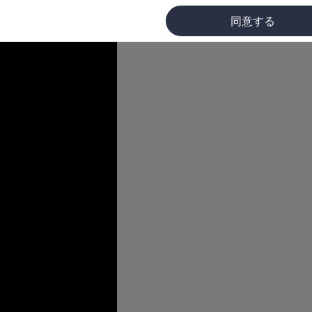
同意する
に