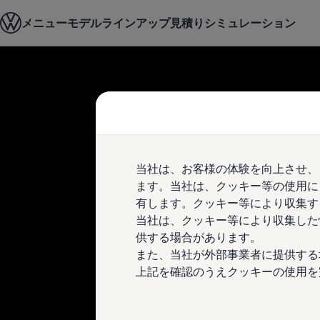
モデル＆見積りシミュレーション
メニュー
モデルラインアップ
見積りシミュレーション
デジタルカタログ
セーフティ マイスター
デジタルカタログ
ID. Buzz
Skip to
Skip
T-Cross
main
to
Tiguan
content
footer
Golf
Golf GTI
Golf R
Golf Variant
Golf R Variant
当社は、お客様の体験を向上させ、
Passat
ID.4
ます。当社は、クッキー等の使用に
Polo
有します。クッキー等により収集す
Polo GTI
当社は、クッキー等により収集した
Golf Touran
T-Roc
供する場合があります。
T-Roc R
また、当社が外部事業者に提供する
フォルクスワーゲンマガジン
上記を確認のうえクッキーの使用を
キャンペーン/イベント
ライフスタイル
レビュー動画
ブランドストーリー