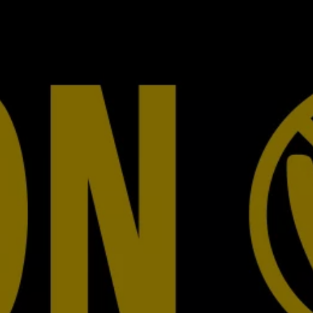
認定中古車
“Certified Pre-Owned”の品質とは
延長保証サービスガイド
9つの約束
スマート買取
キャンペーン/ファイナンスプログラム
フォルクスワーゲンについて
企業情報
会社概要
会社概要EN
採用情報
正規ディーラー地域別採用情報
倫理・リスク管理・コンプライアンス
プレスリリース
2025
2024
2023
2022
2021
2020
2019
2018
2017
2016
2015