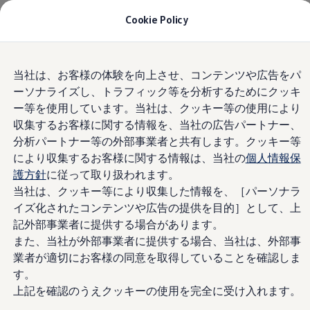
モデル＆見積りシミュレーション
Cookie Policy
デジタルカタログ
セーフティ マイスター
デジタルカタログ
Skip to
Skip
ID. Buzz
当社は、お客様の体験を向上させ、コンテンツや広告をパ
main
to
T-Cross
ーソナライズし、トラフィック等を分析するためにクッキ
content
footer
Tiguan
Golf
ー等を使用しています。当社は、クッキー等の使用により
Golf GTI
収集するお客様に関する情報を、当社の広告パートナー、
Golf R
分析パートナー等の外部事業者と共有します。クッキー等
Golf Variant
Golf R Variant
により収集するお客様に関する情報は、当社の
個人情報保
Passat
護方針
に従って取り扱われます。
ID.4
当社は、クッキー等により収集した情報を、［パーソナラ
Polo
Polo GTI
イズ化されたコンテンツや広告の提供を目的］として、上
Golf Touran
記外部事業者に提供する場合があります。
T-Roc
また、当社が外部事業者に提供する場合、当社は、外部事
T-Roc R
フォルクスワーゲンマガジン
業者が適切にお客様の同意を取得していることを確認しま
キャンペーン/イベント
す。
ライフスタイル
上記を確認のうえクッキーの使用を完全に受け入れます。
レビュー動画
ブランドストーリー