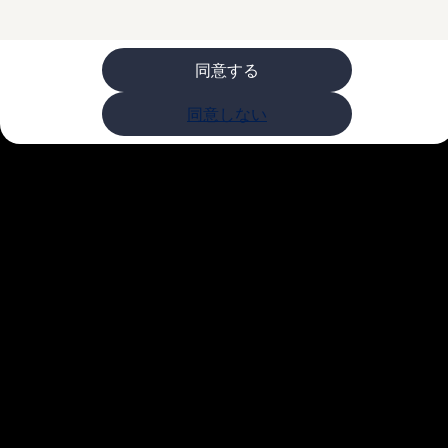
購入検討中の方へ
オファー(購入サポート・金利情報)
オファー
金利情報
同意する
Golf お乗り換えを10万円補助
Tiguan 購入後、5年間の安心サポートが無償
同意しない
Golf Variant お乗り換えを10万円補助
Volkswagenアンバサダープログラム
ファイナンシャルサービス
ファイナンシャルサービス
フォルクスワーゲン自動車保険プラス
Volkswagen Card
お支払いシミュレーション
モデル別月々のお支払い例
ライフスタイルに合ったプランをみつける
カスタマーポータル 登録・ログイン
Match Maker 登録・ログイン
補助金・エコカー優遇制度
補助金・エコカー優遇制度
ID.4
Golf
Golf Variant
Passat
ID. Buzz
アフターサービス