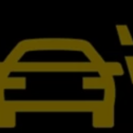
認定中古車
“Certified Pre-Owned”の品質とは
延長保証サービスガイド
9つの約束
スマート買取
キャンペーン/ファイナンスプログラム
フォルクスワーゲンについて
企業情報
会社概要
会社概要EN
採用情報
正規ディーラー地域別採用情報
倫理・リスク管理・コンプライアンス
プレスリリース
2025
2024
2023
2022
2021
2020
2019
2018
2017
2016
2015