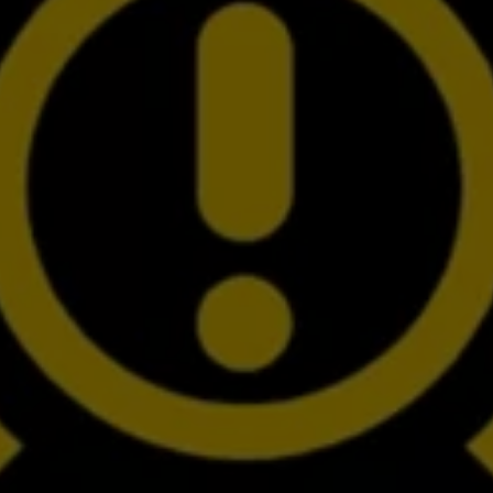
認定中古車
“Certified Pre-Owned”の品質とは
延長保証サービスガイド
9つの約束
スマート買取
キャンペーン/ファイナンスプログラム
フォルクスワーゲンについて
企業情報
会社概要
会社概要EN
採用情報
正規ディーラー地域別採用情報
倫理・リスク管理・コンプライアンス
プレスリリース
2025
2024
2023
2022
2021
2020
2019
2018
2017
2016
2015