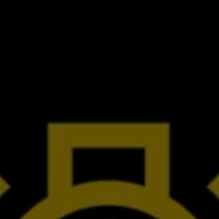
サービスと純正部品
フォルクスワーゲン純正部品のメリット
点検と車検
修理と点検
エンジンオイルおよびフルード類
ホイールとタイヤ
路上故障に関するサポート
フォルクスワーゲンサービス
アクセサリー
Lifestyle & goods
Car Navigation System
Drive Recorder
お客様情報
リサイクルへの取組み
警告灯とインジケーターランプ
特定整備情報
ユーザーガイド
運転上の注意
自動車リサイクル法
ロイヤリティプログラム
安心プログラム
メンテナンスプログラム
延長保証ウォルフィサポート
カスタマーセンター
タイヤパンク補償