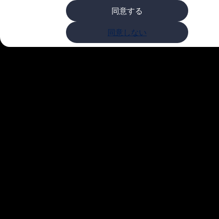
購入検討中の方へ
同意する
オファー(購入サポート・金利情報)
オファー
金利情報
同意しない
Golf お乗り換えを10万円補助
Tiguan 購入後、5年間の安心サポートが無償
Golf Variant お乗り換えを10万円補助
Volkswagenアンバサダープログラム
ファイナンシャルサービス
ファイナンシャルサービス
フォルクスワーゲン自動車保険プラス
Volkswagen Card
お支払いシミュレーション
モデル別月々のお支払い例
ライフスタイルに合ったプランをみつける
カスタマーポータル 登録・ログイン
Match Maker 登録・ログイン
補助金・エコカー優遇制度
補助金・エコカー優遇制度
ID.4
Golf
Golf Variant
Passat
ID. Buzz
アフターサービス