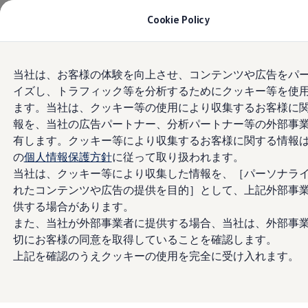
モデル＆見積りシミュレーション
Cookie Policy
デジタルカタログ
セーフティ マイスター
デジタルカタログ
Skip to
Skip
ID. Buzz
当社は、お客様の体験を向上させ、コンテンツや広告をパ
main
to
T-Cross
イズし、トラフィック等を分析するためにクッキー等を使
content
footer
Tiguan
Golf
ます。当社は、クッキー等の使用により収集するお客様に
Golf GTI
報を、当社の広告パートナー、分析パートナー等の外部事
Golf R
有します。クッキー等により収集するお客様に関する情報
Golf Variant
Golf R Variant
の
個人情報保護方針
に従って取り扱われます。
Passat
当社は、クッキー等により収集した情報を、［パーソナラ
ID.4
れたコンテンツや広告の提供を目的］として、上記外部事
Polo
Polo GTI
供する場合があります。
Golf Touran
また、当社が外部事業者に提供する場合、当社は、外部事
T-Roc
切にお客様の同意を取得していることを確認します。
T-Roc R
フォルクスワーゲンマガジン
上記を確認のうえクッキーの使用を完全に受け入れます。
キャンペーン/イベント
ライフスタイル
レビュー動画
ブランドストーリー