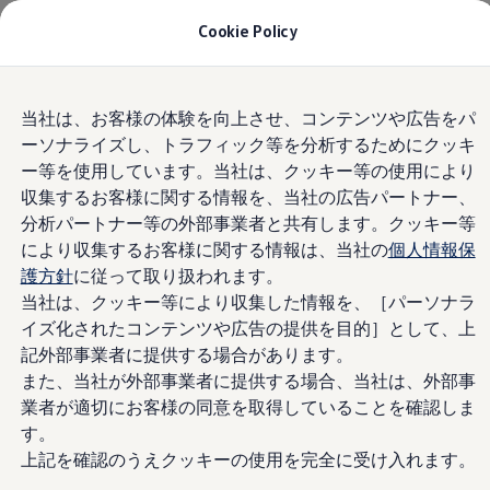
モデル＆見積りシミュレーション
Cookie Policy
デジタルカタログ
セーフティ マイスター
デジタルカタログ
Home
Skip to
Skip
ID. Buzz
当社は、お客様の体験を向上させ、コンテンツや広告をパ
main
to
T-Cross
ーソナライズし、トラフィック等を分析するためにクッキ
content
footer
Tiguan
Golf
ー等を使用しています。当社は、クッキー等の使用により
Golf GTI
収集するお客様に関する情報を、当社の広告パートナー、
ディーラーへの問い合
Golf R
分析パートナー等の外部事業者と共有します。クッキー等
Golf Variant
Golf R Variant
により収集するお客様に関する情報は、当社の
個人情報保
わせ
Passat
護方針
に従って取り扱われます。
ID.4
当社は、クッキー等により収集した情報を、［パーソナラ
Polo
Polo GTI
イズ化されたコンテンツや広告の提供を目的］として、上
Golf Touran
記外部事業者に提供する場合があります。
T-Roc
また、当社が外部事業者に提供する場合、当社は、外部事
T-Roc R
フォルクスワーゲンマガジン
業者が適切にお客様の同意を取得していることを確認しま
キャンペーン/イベント
す。
ライフスタイル
上記を確認のうえクッキーの使用を完全に受け入れます。
レビュー動画
ブランドストーリー