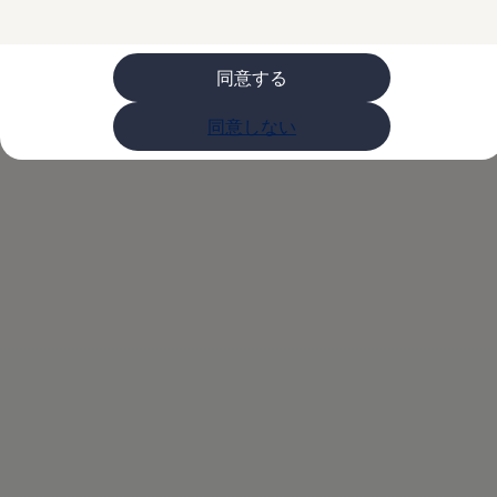
購入検討中の方へ
オファー(購入サポート・金利情報)
オファー
金利情報
同意する
Golf お乗り換えを10万円補助
Tiguan 購入後、5年間の安心サポートが無償
同意しない
Golf Variant お乗り換えを10万円補助
Volkswagenアンバサダープログラム
ファイナンシャルサービス
ファイナンシャルサービス
フォルクスワーゲン自動車保険プラス
Volkswagen Card
お支払いシミュレーション
モデル別月々のお支払い例
ライフスタイルに合ったプランをみつける
カスタマーポータル 登録・ログイン
Match Maker 登録・ログイン
補助金・エコカー優遇制度
補助金・エコカー優遇制度
ID.4
Golf
Golf Variant
Passat
ID. Buzz
アフターサービス