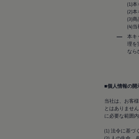
認定中古車
(1
“Certified Pre-Owned”の品質とは
(2
延長保証サービスガイド
(3
9つの約束
スマート買取
(4
キャンペーン/ファイナンスプログラム
本キ
フォルクスワーゲンについて
企業情報
理を
会社概要
なら
会社概要EN
採用情報
正規ディーラー地域別採用情報
倫理・リスク管理・コンプライアンス
プレスリリース
2025
■個人情報の開
2024
2023
2022
当社は、お客様
2021
とはありません
2020
2019
に必要な範囲内
2018
2017
(1) 法令に基づ
2016
2015
(2) 人の生