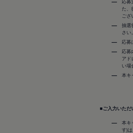
応募
サービスと純正部品
フォルクスワーゲン純正部品のメリット
た、
点検と車検
ござ
修理と点検
エンジンオイルおよびフルード類
抽選
ホイールとタイヤ
さい
路上故障に関するサポート
フォルクスワーゲンサービス
応募
アクセサリー
Lifestyle & goods
応募
Car Navigation System
アド
Drive Recorder
い場
お客様情報
リサイクルへの取組み
本キ
警告灯とインジケーターランプ
特定整備情報
ユーザーガイド
運転上の注意
自動車リサイクル法
ロイヤリティプログラム
■ご入力いただ
安心プログラム
メンテナンスプログラム
延長保証ウォルフィサポート
本キ
カスタマーセンター
す)
タイヤパンク補償