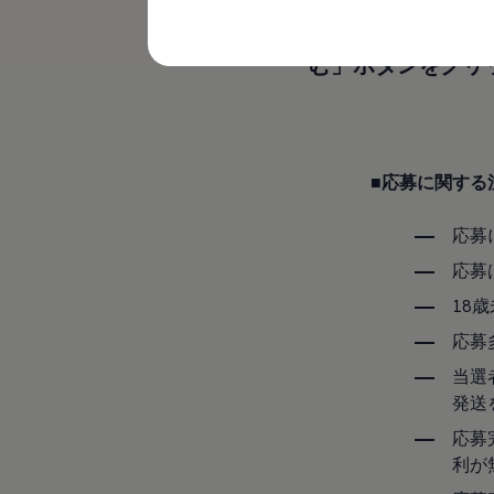
購入検討中の方へ
下記の「規約」を
オファー(購入サポート・金利情報)
オファー
む」ボタンをクリ
金利情報
Golf お乗り換えを10万円補助
Tiguan 購入後、5年間の安心サポートが無償
Golf Variant お乗り換えを10万円補助
Volkswagenアンバサダープログラム
ファイナンシャルサービス
■応募に関する
ファイナンシャルサービス
フォルクスワーゲン自動車保険プラス
Volkswagen Card
応募
お支払いシミュレーション
モデル別月々のお支払い例
応募
ライフスタイルに合ったプランをみつける
18
カスタマーポータル 登録・ログイン
Match Maker 登録・ログイン
応募
補助金・エコカー優遇制度
補助金・エコカー優遇制度
当選
ID.4
発送
Golf
Golf Variant
応募
Passat
利が
ID. Buzz
アフターサービス