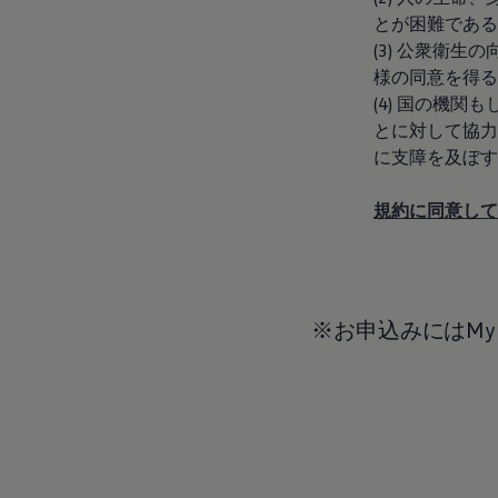
リコール関連情報
とが困難である
セーフティ マイスター
(3) 公衆衛
様の同意を得る
(4) 国の機
とに対して協力
に支障を及ぼす
規約に同意して
※お申込みにはMy 