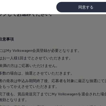
必ずお読みいただき、同意いただけましたら「規
同意する
ックしてお進みください。
に
注意事項
にはMy Volkswagen会員登録が必要となります。
はお一人様1回までとさせていただきます。
歳未満の方はご応募いただけません。
多数の場合は、抽選とさせていただきます。
者の発表は申込み期間終了後、応募者を対象に厳正な抽選にて
をもってかえさせていただきます。
完了後も、賞品発送完了までにMy Volkswagenを退会された
無効となります。