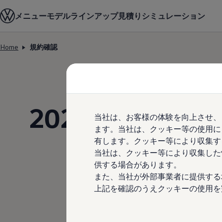
モデル＆見積りシミュレーション
メニュー
モデルラインアップ
見積りシミュレーション
デジタルカタログ
セーフティ マイスター
デジタルカタログ
Home
規約確認
ID. Buzz
Skip to
Skip
T-Cross
main
to
Tiguan
content
footer
Golf
Golf GTI
Golf R
Golf Variant
2021年壁掛
Golf R Variant
当社は、お客様の体験を向上させ、
Passat
ID.4
ます。当社は、クッキー等の使用に
Polo
有します。クッキー等により収集す
Polo GTI
当社は、クッキー等により収集した
Golf Touran
T-Roc
供する場合があります。
T-Roc R
また、当社が外部事業者に提供する
フォルクスワーゲンマガジン
上記を確認のうえクッキーの使用を
キャンペーン/イベント
ライフスタイル
規約確認
レビュー動画
ブランドストーリー