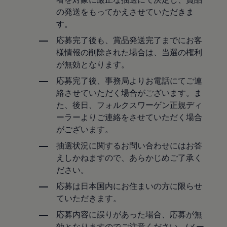
サービスと純正部品
の発送をもってかえさせていただきま
フォルクスワーゲン純正部品のメリット
す。
点検と車検
修理と点検
応募完了後も、賞品発送完了までにお客
エンジンオイルおよびフルード類
ホイールとタイヤ
様情報の削除された場合は、当選の権利
路上故障に関するサポート
が無効となります。
フォルクスワーゲンサービス
アクセサリー
応募完了後、事務局よりお電話にてご連
Lifestyle & goods
絡させていただく場合がございます。ま
Car Navigation System
た、後日、フォルクスワーゲン正規ディ
Drive Recorder
お客様情報
ーラーよりご連絡をさせていただく場合
リサイクルへの取組み
がございます。
警告灯とインジケーターランプ
特定整備情報
抽選状況に関するお問い合わせにはお答
ユーザーガイド
えしかねますので、あらかじめご了承く
運転上の注意
ださい。
自動車リサイクル法
ロイヤリティプログラム
応募は日本国内にお住まいの方に限らせ
安心プログラム
メンテナンスプログラム
ていただきます。
延長保証ウォルフィサポート
応募内容に誤りがあった場合、応募が無
カスタマーセンター
タイヤパンク補償
効となりますのでご注意ください。(メー