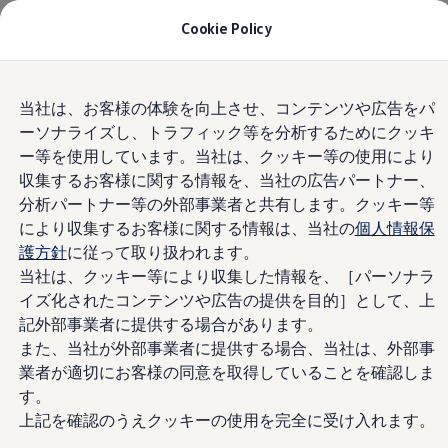
モデル＆見積りシミュレーション
Cookie Policy
デジタルカタログ
セーフティ マイスター
デジタルカタログ
Home
規約確認
Skip to
Skip
ID. Buzz
当社は、お客様の体験を向上させ、コンテンツや広告をパ
main
to
T-Cross
ーソナライズし、トラフィック等を分析するためにクッキ
content
footer
Tiguan
Golf
ー等を使用しています。当社は、クッキー等の使用により
Golf GTI
【LINE限定】ソフ
収集するお客様に関する情報を、当社の広告パートナー、
Golf R
分析パートナー等の外部事業者と共有します。クッキー等
Golf Variant
Golf R Variant
ビプレゼントキャ
により収集するお客様に関する情報は、当社の
個人情報保
Passat
護方針
に従って取り扱われます。
ID.4
ンペーン
当社は、クッキー等により収集した情報を、［パーソナラ
Polo
Polo GTI
イズ化されたコンテンツや広告の提供を目的］として、上
Golf Touran
記外部事業者に提供する場合があります。
T-Roc
また、当社が外部事業者に提供する場合、当社は、外部事
T-Roc R
フォルクスワーゲンマガジン
業者が適切にお客様の同意を取得していることを確認しま
キャンペーン/イベント
す。
ライフスタイル
上記を確認のうえクッキーの使用を完全に受け入れます。
レビュー動画
規約確認
ブランドストーリー