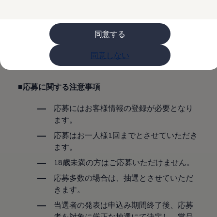
購入検討中の方へ
オファー(購入サポート・金利情報)
下記の「規約」を必ずお読みいただき、同意
オファー
金利情報
いただけましたら「規約に同意して申込む」
同意する
Golf お乗り換えを10万円補助
ボタンをクリックしてお進みください。
Tiguan 購入後、5年間の安心サポートが無償
同意しない
Golf Variant お乗り換えを10万円補助
Volkswagenアンバサダープログラム
ファイナンシャルサービス
ファイナンシャルサービス
■応募に関する注意事項
フォルクスワーゲン自動車保険プラス
Volkswagen Card
応募にはお客様情報の登録が必要となり
お支払いシミュレーション
モデル別月々のお支払い例
ます。
ライフスタイルに合ったプランをみつける
応募はお一人様1回までとさせていただき
カスタマーポータル 登録・ログイン
Match Maker 登録・ログイン
ます。
補助金・エコカー優遇制度
補助金・エコカー優遇制度
18歳未満の方はご応募いただけません。
ID.4
応募多数の場合は、抽選とさせていただ
Golf
Golf Variant
きます。
Passat
当選者の発表は申込み期間終了後、応募
ID. Buzz
アフターサービス
者を対象に厳正な抽選にて決定し、賞品