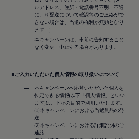
認定中古車
ルアドレス、住所・電話番号不明、不通
“Certified Pre-Owned”の品質とは
により配送について確認等のご連絡がで
延長保証サービスガイド
9つの約束
きない場合は、当選の権利が無効となり
スマート買取
ます。)
キャンペーン/ファイナンスプログラム
フォルクスワーゲンについて
本キャンペーンは、事前に告知すること
企業情報
なく変更・中止する場合があります。
会社概要
会社概要EN
採用情報
正規ディーラー地域別採用情報
倫理・リスク管理・コンプライアンス
■ご入力いただいた個人情報の取り扱いについて
プレスリリース
2025
本キャンペーンへ応募いただいた個人を
2024
2023
特定できる情報(以下「個人情報」といい
2022
ます)は、下記の目的で利用いたします。
2021
(1)本キャンペーンにおける当選賞品の発
2020
2019
送
2018
(2)本キャンペーンにおける詳細説明のご
2017
連絡
2016
2015