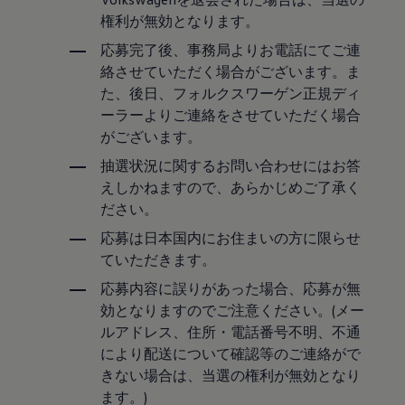
サービスと純正部品
権利が無効となります。
フォルクスワーゲン純正部品のメリット
点検と車検
応募完了後、事務局よりお電話にてご連
修理と点検
絡させていただく場合がございます。ま
エンジンオイルおよびフルード類
ホイールとタイヤ
た、後日、フォルクスワーゲン正規ディ
路上故障に関するサポート
ーラーよりご連絡をさせていただく場合
フォルクスワーゲンサービス
がございます。
アクセサリー
Lifestyle & goods
抽選状況に関するお問い合わせにはお答
Car Navigation System
えしかねますので、あらかじめご了承く
Drive Recorder
お客様情報
ださい。
リサイクルへの取組み
応募は日本国内にお住まいの方に限らせ
警告灯とインジケーターランプ
特定整備情報
ていただきます。
ユーザーガイド
運転上の注意
応募内容に誤りがあった場合、応募が無
自動車リサイクル法
効となりますのでご注意ください。(メー
ロイヤリティプログラム
ルアドレス、住所・電話番号不明、不通
安心プログラム
メンテナンスプログラム
により配送について確認等のご連絡がで
延長保証ウォルフィサポート
きない場合は、当選の権利が無効となり
カスタマーセンター
ます。)
タイヤパンク補償