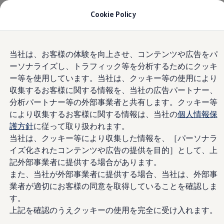
モデル＆見積りシミュレーション
Cookie Policy
デジタルカタログ
セーフティ マイスター
デジタルカタログ
Home
規約確認
Skip to
Skip
ID. Buzz
当社は、お客様の体験を向上させ、コンテンツや広告をパ
main
to
T-Cross
ーソナライズし、トラフィック等を分析するためにクッキ
content
footer
Tiguan
Golf
ー等を使用しています。当社は、クッキー等の使用により
Golf GTI
選べる”夏のいい時
収集するお客様に関する情報を、当社の広告パートナー、
Golf R
分析パートナー等の外部事業者と共有します。クッキー等
Golf Variant
Golf R Variant
間”プレゼントキャ
により収集するお客様に関する情報は、当社の
個人情報保
Passat
護方針
に従って取り扱われます。
ID.4
ンペーン
当社は、クッキー等により収集した情報を、［パーソナラ
Polo
Polo GTI
イズ化されたコンテンツや広告の提供を目的］として、上
Golf Touran
記外部事業者に提供する場合があります。
T-Roc
また、当社が外部事業者に提供する場合、当社は、外部事
T-Roc R
フォルクスワーゲンマガジン
業者が適切にお客様の同意を取得していることを確認しま
キャンペーン/イベント
す。
ライフスタイル
上記を確認のうえクッキーの使用を完全に受け入れます。
レビュー動画
規約確認
ブランドストーリー