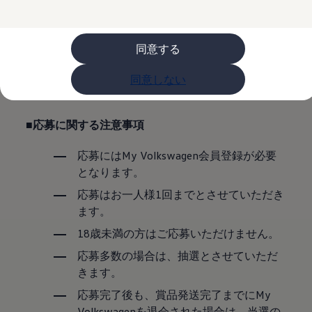
購入検討中の方へ
オファー(購入サポート・金利情報)
下記の「規約」を必ずお読みいただき、同意
オファー
金利情報
いただけましたら「規約に同意して申込む」
同意する
Golf お乗り換えを10万円補助
ボタンをクリックしてお進みください。
Tiguan 購入後、5年間の安心サポートが無償
同意しない
Golf Variant お乗り換えを10万円補助
Volkswagenアンバサダープログラム
ファイナンシャルサービス
ファイナンシャルサービス
■応募に関する注意事項
フォルクスワーゲン自動車保険プラス
Volkswagen Card
応募にはMy Volkswagen会員登録が必要
お支払いシミュレーション
モデル別月々のお支払い例
となります。
ライフスタイルに合ったプランをみつける
応募はお一人様1回までとさせていただき
カスタマーポータル 登録・ログイン
Match Maker 登録・ログイン
ます。
補助金・エコカー優遇制度
補助金・エコカー優遇制度
18歳未満の方はご応募いただけません。
ID.4
応募多数の場合は、抽選とさせていただ
Golf
Golf Variant
きます。
Passat
応募完了後も、賞品発送完了までにMy
ID. Buzz
アフターサービス
Volkswagenを退会された場合は、当選の