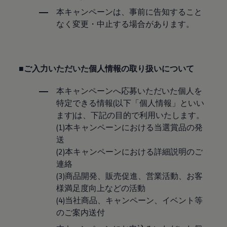
認定中古車
本キャンペーンは、事前に告知すること
“Certified Pre-Owned”の品質とは
なく変更・中止する場合があります。
延長保証サービスガイド
9つの約束
スマート買取
キャンペーン/ファイナンスプログラム
フォルクスワーゲンについて
■ご入力いただいた個人情報の取り扱いについて
企業情報
会社概要
会社概要EN
本キャンペーンへ応募いただいた個人を
採用情報
特定できる情報(以下「個人情報」といい
正規ディーラー地域別採用情報
ます)は、下記の目的で利用いたします。
倫理・リスク管理・コンプライアンス
プレスリリース
(1)本キャンペーンにおける当選賞品の発
2025
送
2024
(2)本キャンペーンにおける詳細説明のご
2023
2022
連絡
2021
(3)商品開発、販売促進、営業活動、お客
2020
様満足度向上などの活動
2019
2018
(4)当社商品、キャンペーン、イベント等
2017
のご案内送付
2016
2015